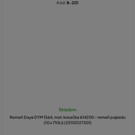
Kód:
8-201
Skladom
Remeň Daye DYM 1564, mot.kosačka 614200 - remeň pojezdu
(10 x 710Li) (25100127301)