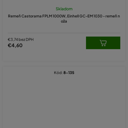
Skladom
Remeň Castorama FPLM 1000W, Einhell GC-EM 1030 - remeň n
oža
€3,74 bez DPH
€4,60
Kód:
8-135