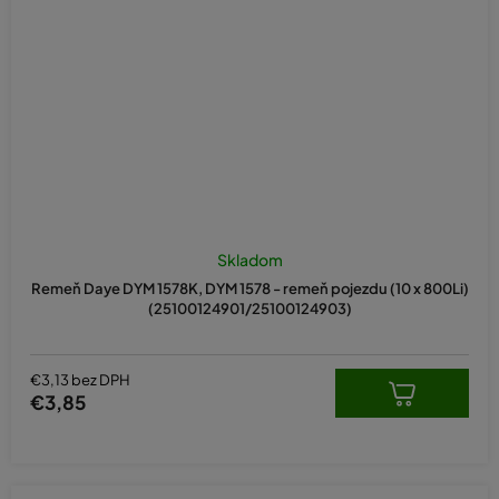
Skladom
Remeň Daye DYM 1578K, DYM 1578 - remeň pojezdu (10 x 800Li)
(25100124901/25100124903)
€3,13 bez DPH
€3,85