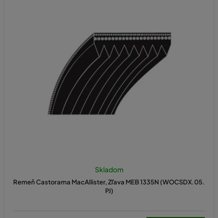
Skladom
Remeň Castorama MacAllister, Zľava MEB 1335N (WOCSDX.05.
PJ)