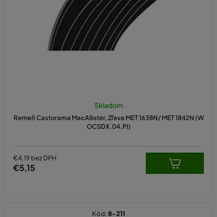
o
d
u
k
t
o
v
Skladom
Remeň Castorama MacAllister, Zľava MET 1638N/ MET 1842N (W
OCSDX.04.PJ)
€4,19 bez DPH
€5,15
Kód:
8-211