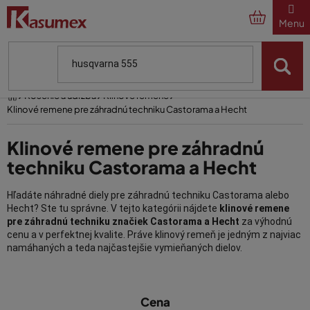
Prejsť
na
obsah
Domov
Kosenie a údržba
Klínové remene
Klinové remene pre záhradnú techniku Castorama a Hecht
Klinové remene pre záhradnú
techniku Castorama a Hecht
Hľadáte náhradné diely pre záhradnú techniku Castorama alebo
Hecht? Ste tu správne. V tejto kategórii nájdete
klinové remene
pre záhradnú techniku značiek Castorama a Hecht
za výhodnú
cenu a v perfektnej kvalite. Práve klinový remeň je jedným z najviac
namáhaných a teda najčastejšie vymieňaných dielov.
Klinové remene Castorama a Hecht
V
skladom
Cena
ý