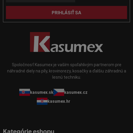
e
ý
p
PRIHLÁSIŤ SA
i
s
u
Spoločnosť Kasumex je vaším spoľahlivým partnerom pre
náhradné diely na píly, krovinorezy, kosačky a ďalšiu záhradnú a
lesnú techniku.
kasumex.sk
kasumex.cz
kasumex.hr
Kategórie eshopu