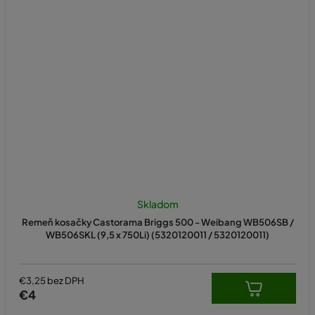
Skladom
Remeň kosačky Castorama Briggs 500 - Weibang WB506SB /
WB506SKL (9,5 x 750Li) (5320120011 / 5320120011)
€3,25 bez DPH
€4