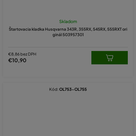
Skladom
Štartovacia kladka Husqvarna 343R, 355RX, 545RX, 555RXT ori
ginál 503957301
€8,86 bez DPH
€10,90
Kód:
OL753-OL755