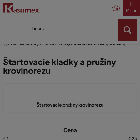
Prejsť
na
obsah
Domov
Náhradné diely
Na krovinorezy
Štartovacie kladky a pružiny
Štartovacie kladky a pružiny
krovinorezu
Štartovacie pružiny krovinorezu
V
Cena
ý
€
1
€
25