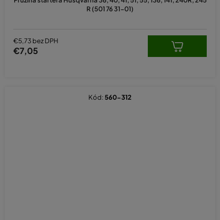
Pružina štartéra Husqvarna 36, 40, 41, 51, 55, 136, 141, 240R, 245
R (501 76 31-01)
€5,73 bez DPH
€7,05
Kód:
560-312