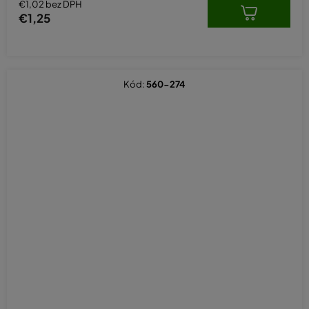
€1,02 bez DPH
€1,25
Kód:
560-274