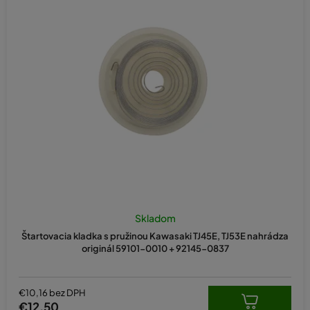
i
e
p
r
o
d
u
k
t
o
v
Skladom
Štartovacia kladka s pružinou Kawasaki TJ45E, TJ53E nahrádza
originál 59101-0010 + 92145-0837
€10,16 bez DPH
€12,50