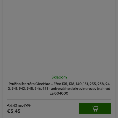
Skladom
Pružina štartéra OleoMac + Efco 135, 138, 140, 151, 935, 938, 94
0, 941, 942, 945, 946, 951 - univerzálne do krovinorezov (nahrád
za 004000
€4,43 bez DPH
€5,45