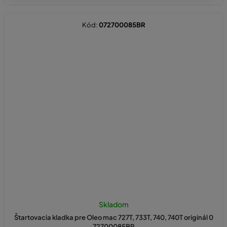
Kód:
072700085BR
Skladom
Štartovacia kladka pre Oleo mac 727T, 733T, 740, 740T originál 0
72700085BR