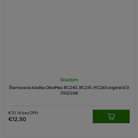
Skladom
Štartovacia kladka OleoMac BC240, BC241, HC265 originál 613
70022AR
€10,16 bez DPH
€12,50