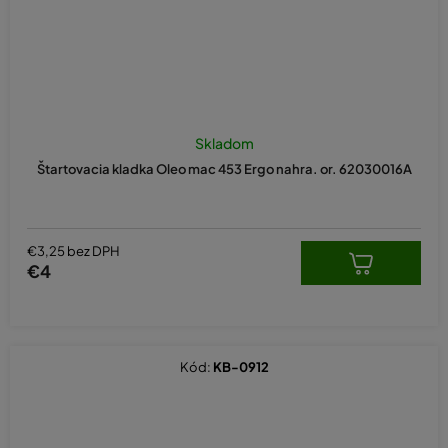
Skladom
Štartovacia kladka Oleo mac 453 Ergo nahra. or. 62030016A
€3,25 bez DPH
€4
Kód:
KB-0912