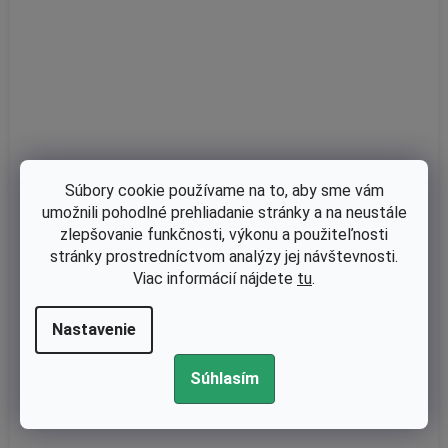
Súbory cookie používame na to, aby sme vám
umožnili pohodlné prehliadanie stránky a na neustále
zlepšovanie funkčnosti, výkonu a použiteľnosti
stránky prostredníctvom analýzy jej návštevnosti.
Skladom
Viac informácií nájdete
tu
.
Štartovacia kladka pro Stihl FS60, FS61, FS 90 (nah.or.diel číslo
4112 195 0400)
Nastavenie
Súhlasím
€3,25 bez DPH
€4