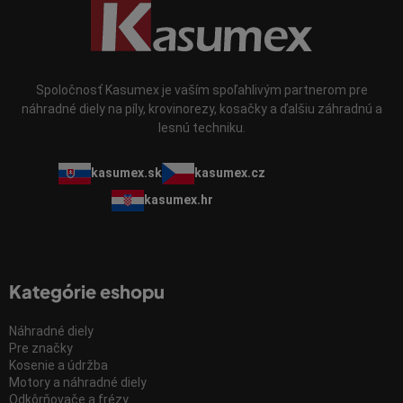
Spoločnosť Kasumex je vaším spoľahlivým partnerom pre
náhradné diely na píly, krovinorezy, kosačky a ďalšiu záhradnú a
lesnú techniku.
kasumex.sk
kasumex.cz
kasumex.hr
Kategórie eshopu
Náhradné diely
Pre značky
Kosenie a údržba
Motory a náhradné diely
Odkôrňovače a frézy