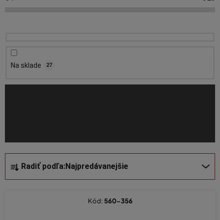
p
i
s
p
r
o
Na sklade
27
d
u
k
t
o
v
R
Radiť podľa:
Najpredávanejšie
a
d
e
Kód:
560-356
n