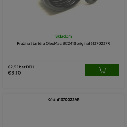
Skladom
Pružina štartéra OleoMac BC241S originál 61370237R
€2,52 bez DPH
€3,10
Kód:
61370022AR