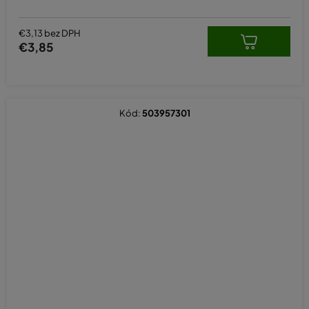
€3,13 bez DPH
€3,85
Kód:
503957301