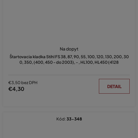
Na dopyt
Štartovacia kladka Stihl FS 38, 87, 90, 55, 100, 120, 130, 200, 30
0, 350, (400, 450 - do 2003), - , HL100, HL450 (4128
€3,50 bez DPH
DETAIL
€4,30
Kód:
33-348