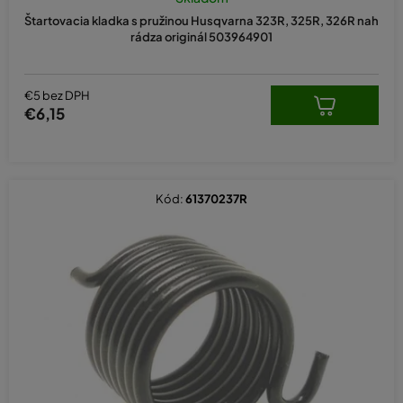
Štartovacia kladka s pružinou Husqvarna 323R, 325R, 326R nah
rádza originál 503964901
€5 bez DPH
€6,15
Kód:
61370237R