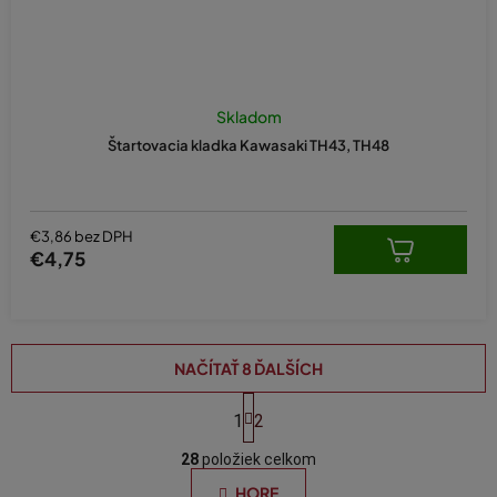
Skladom
Štartovacia kladka Kawasaki TH43, TH48
€3,86 bez DPH
€4,75
NAČÍTAŤ 8 ĎALŠÍCH
S
t
1
2
O
r
á
28
položiek celkom
v
n
l
HORE