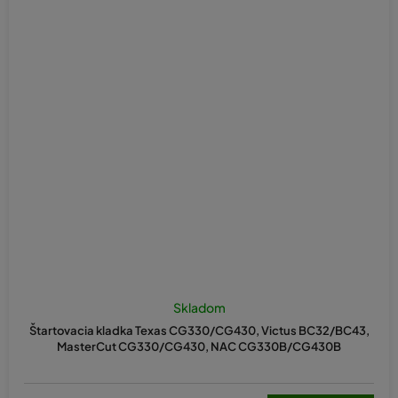
Skladom
Štartovacia kladka Texas CG330/CG430, Victus BC32/BC43,
MasterCut CG330/CG430, NAC CG330B/CG430B