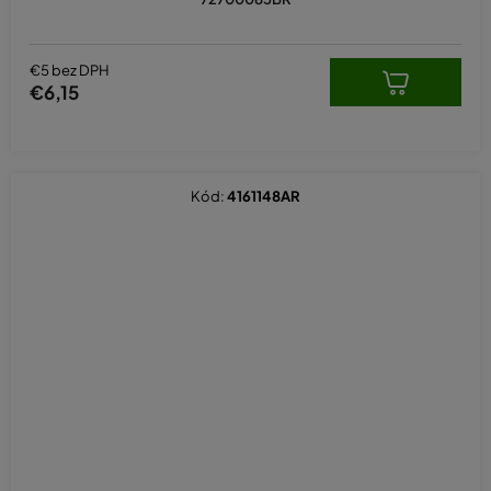
€5 bez DPH
€6,15
Kód:
4161148AR