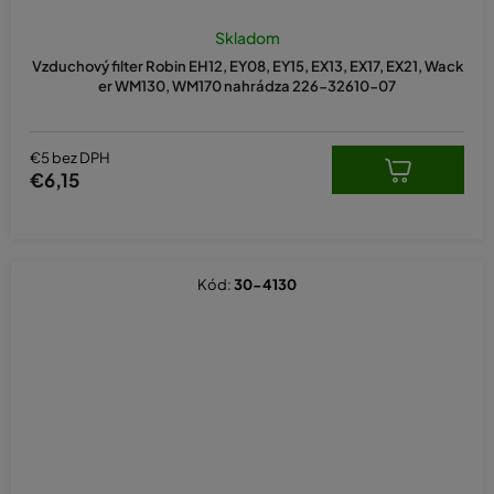
Skladom
Vzduchový filter Robin EH12, EY08, EY15, EX13, EX17, EX21, Wack
er WM130, WM170 nahrádza 226-32610-07
€5 bez DPH
€6,15
Kód:
30-4130