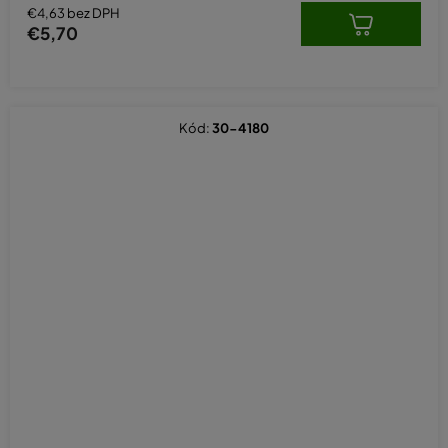
€4,63 bez DPH
€5,70
Kód:
30-4180