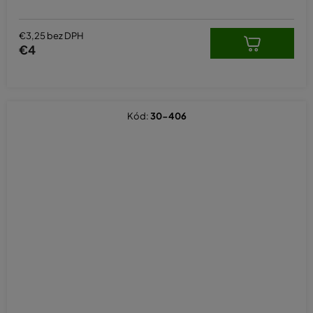
€3,25 bez DPH
€4
Kód:
30-406