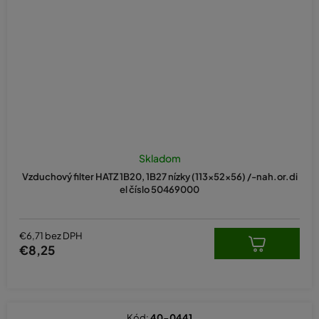
Skladom
Vzduchový filter HATZ 1B20, 1B27 nízky (113x52x56) /-nah.or.di
el číslo 50469000
€6,71 bez DPH
€8,25
Kód:
40-0441