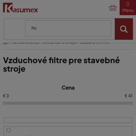
Prejsť
na
obsah
Domov
Náhradné diely
Na stavebné stroje
Vzduchové filtre
Vzduchové filtre pre stavebné
stroje
V
Cena
ý
p
€
3
€
41
i
s
p
r