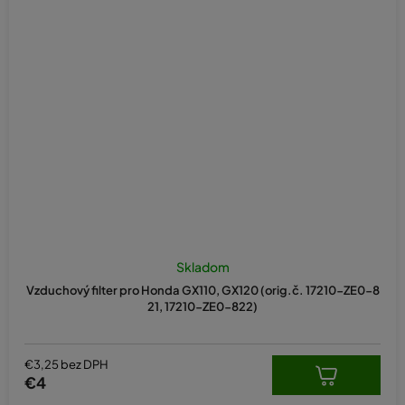
Skladom
Vzduchový filter pro Honda GX110, GX120 (orig.č. 17210-ZE0-8
21, 17210-ZE0-822)
€3,25 bez DPH
€4