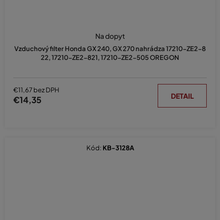
Na dopyt
Vzduchový filter Honda GX 240, GX 270 nahrádza 17210-ZE2-8
22, 17210-ZE2-821, 17210-ZE2-505 OREGON
€11,67 bez DPH
DETAIL
€14,35
Kód:
KB-3128A