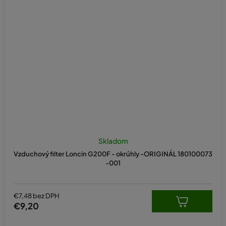
Skladom
Vzduchový filter Loncin G200F - okrúhly -ORIGINÁL 180100073
-001
€7,48 bez DPH
€9,20