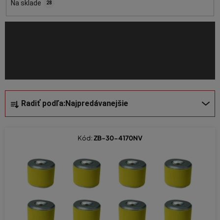
o
Na sklade
28
d
u
k
t
o
v
R
Radiť podľa:
Najpredávanejšie
a
d
e
Kód:
ZB-30-4170NV
n
i
e
p
r
o