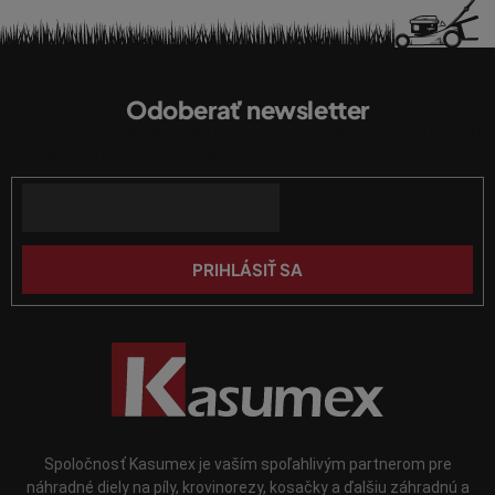
p
r
Z
v
á
k
Odoberať newsletter
p
y
Vložte svoj e-mail a my Vám budeme zasielať informácie o nových
v
ä
produktoch na našom e-shope.
ý
t
p
Email
i
i
e
s
u
PRIHLÁSIŤ SA
Spoločnosť Kasumex je vaším spoľahlivým partnerom pre
náhradné diely na píly, krovinorezy, kosačky a ďalšiu záhradnú a