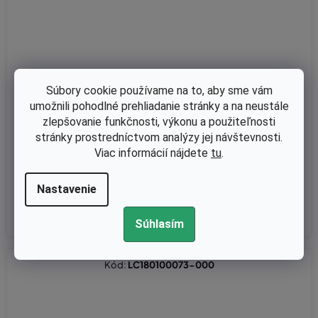
Súbory cookie používame na to, aby sme vám
umožnili pohodlné prehliadanie stránky a na neustále
Skladom
zlepšovanie funkčnosti, výkonu a použiteľnosti
Vzduchový filter Loncin G200F -ORIGINÁL 180100034-T040
stránky prostredníctvom analýzy jej návštevnosti.
Viac informácií nájdete
tu
.
€5,81 bez DPH
Nastavenie
€7,15
Súhlasím
Kód:
LC180100073-000