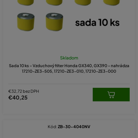
d
u
k
t
o
v
Skladom
Sada 10 ks – Vzduchový filter Honda GX340, GX390 – nahrádza
17210-ZE3-505, 17210-ZE3-010, 17210-ZE3-000
€32,72 bez DPH
€40,25
Kód:
ZB-30-4040NV