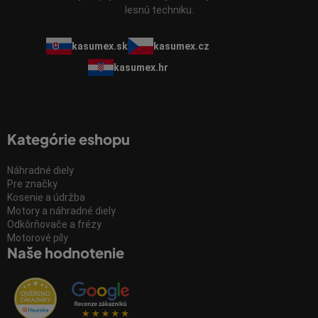
lesnú techniku.
kasumex.sk
kasumex.cz
kasumex.hr
Kategórie eshopu
Náhradné diely
Pre značky
Kosenie a údržba
Motory a náhradné diely
Odkôrňovače a frézy
Motorové píly
Naše hodnotenie