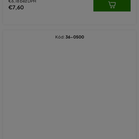
€6,18 bez DPH
€7,60
Kód:
36-0500