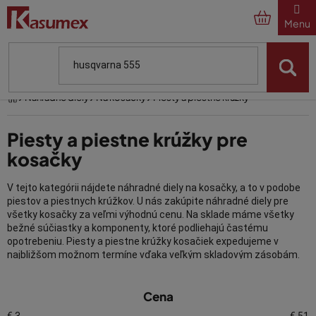
Prejsť
na
obsah
Domov
Náhradné diely
Na kosačky
Piesty a piestne krúžky
Piesty a piestne krúžky pre
kosačky
V tejto kategórii nájdete náhradné diely na kosačky, a to v podobe
piestov a piestnych krúžkov. U nás zakúpite náhradné diely pre
všetky kosačky za veľmi výhodnú cenu. Na sklade máme všetky
bežné súčiastky a komponenty, ktoré podliehajú častému
opotrebeniu. Piesty a piestne krúžky kosačiek expedujeme v
najbližšom možnom termíne vďaka veľkým skladovým zásobám.
Medzi najžiadanejšie náhradné diely patria piesty a krúžky pre
V
Husqvarna, Honda, Briggs & Stratton, Tecumseg atď.
Cena
ý