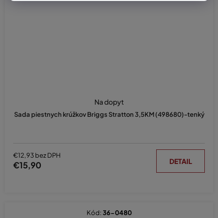
Na dopyt
Sada piestnych krúžkov Briggs Stratton 3,5KM (498680)-tenký
€12,93 bez DPH
DETAIL
€15,90
Kód:
36-0480