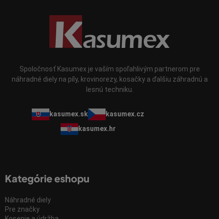
s
u
Spoločnosť Kasumex je vaším spoľahlivým partnerom pre
náhradné diely na píly, krovinorezy, kosačky a ďalšiu záhradnú a
lesnú techniku.
kasumex.sk
kasumex.cz
kasumex.hr
Kategórie eshopu
Náhradné diely
Pre značky
Kosenie a údržba