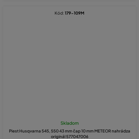
Kód:
179-109M
Skladom
Piest Husqvarna 545, 550 43 mm čap 10 mm METEOR nahrádza
originál 577047006