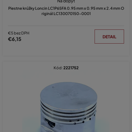
Na dopyt
Piestne krúžky Loncin LC1P65FA 0.95 mm x 0.95 mm x 2.4 mm O
riginál LC130070150-0001
€5 bez DPH
DETAIL
€6,15
Kód:
2221752