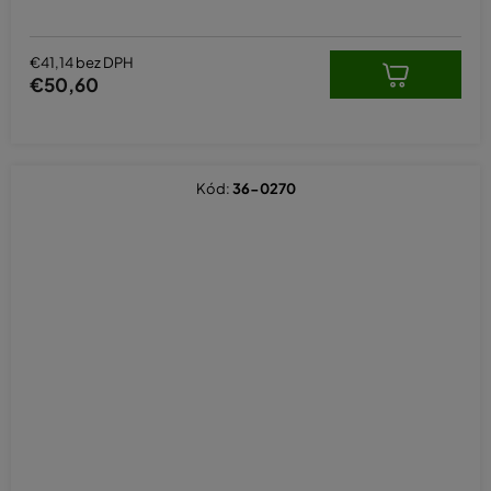
€41,14 bez DPH
€50,60
Kód:
36-0270