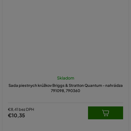
Skladom
Sada piestnych krúžkov Briggs & Stratton Quantum - nahrádza
791098, 790360
€8,41 bez DPH
€10,35