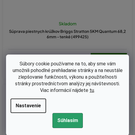
Skladom
Súprava piestnych krúžkov Briggs Stratton 5KM Quantum 68,2
6mm - tenké (499425)
€9,80 bez DPH
€12,05
Súbory cookie používame na to, aby sme vám
umožnili pohodlné prehliadanie stránky a na neustále
zlepšovanie funkčnosti, výkonu a použiteľnosti
stránky prostredníctvom analýzy jej návštevnosti.
Viac informácií nájdete
tu
.
Kód:
36-0280
Nastavenie
Súhlasím