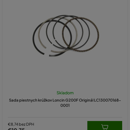
i
e
p
r
o
d
u
k
t
o
v
Skladom
Sada piestnych krúžkov Loncin G200F Originál LC130070168-
0001
€8,74 bez DPH
€10,75