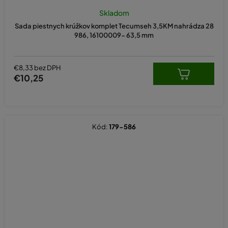
Priemerné
hodnotenie
Skladom
produktu
Sada piestnych krúžkov komplet Tecumseh 3,5KM nahrádza 28
je
986, 16100009- 63,5 mm
5,0
z
5
hviezdičiek.
€8,33 bez DPH
€10,25
Kód:
179-586