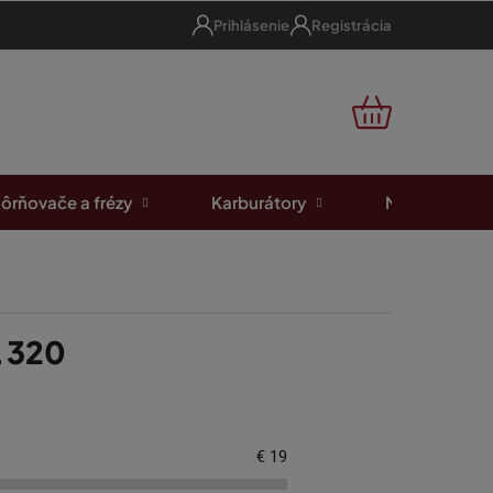
Prihlásenie
Registrácia
NÁKUPNÝ
KOŠÍK
ôrňovače a frézy
Karburátory
Motorové píl
L 320
€
19