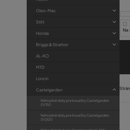
i
p
r
s
a
i
Oleo-Mac
p
e
n
Stihl
r
e
Na 
o
l
Honda
d
Briggs & Stratton
u
k
AL-KO
t
MTD
o
Loncin
v
Strá
Castelgarden
Náhradné diely pre kosačky Castelgarden
SV150
Náhradné diely pre kosačky Castelgarden
SV200