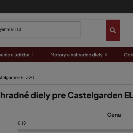
enie a údržba
Motory a náhradné diely
Odk
stelgarden EL 320
hradné diely pre Castelgarden E
Cena
€
18