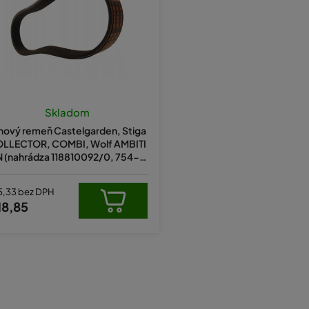
Skladom
inový remeň Castelgarden, Stiga
LLECTOR, COMBI, Wolf AMBITI
 (nahrádza 118810092/0, 754-0
5075, 474258, X6360940002)
5,33 bez DPH
18,85
O
v
l
á