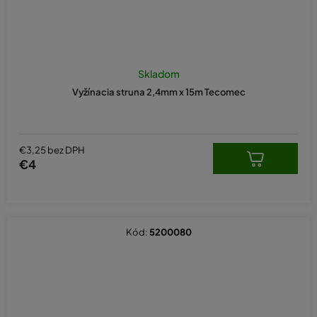
Skladom
Vyžínacia struna 2,4mm x 15m Tecomec
€3,25 bez DPH
€4
Kód:
5200080