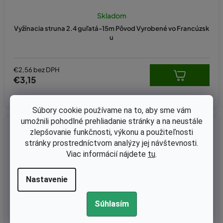
Skladom
Vyžínacia struna 2.4 guľatá-15m Pôvod Vyrobené vo Francúzsk
u
€2,56 bez DPH
€3,15
Súbory cookie používame na to, aby sme vám
umožnili pohodlné prehliadanie stránky a na neustále
Kód:
NYL101
zlepšovanie funkčnosti, výkonu a použiteľnosti
stránky prostredníctvom analýzy jej návštevnosti.
Viac informácií nájdete
tu
.
Nastavenie
Súhlasím