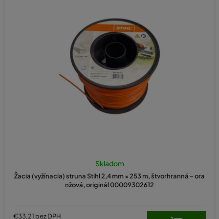
Skladom
Žacia (vyžínacia) struna Stihl 2,4 mm × 253 m, štvorhranná – ora
nžová, originál 00009302612
€33,21 bez DPH