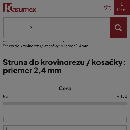
Prejsť
na
obsah
Domov
Kosenie a údržba
Žacie struny
Struna do krovinorezu / kosačky: priemer 2,4 mm
Struna do krovinorezu / kosačky:
priemer 2,4 mm
V
Cena
ý
p
€
3
€
170
i
s
p
r