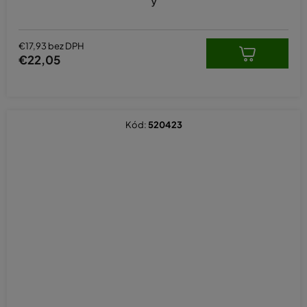
y
€17,93 bez DPH
€22,05
Kód:
520423