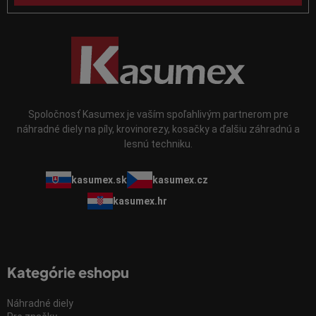
i
s
u
Spoločnosť Kasumex je vaším spoľahlivým partnerom pre
náhradné diely na píly, krovinorezy, kosačky a ďalšiu záhradnú a
lesnú techniku.
kasumex.sk
kasumex.cz
kasumex.hr
Kategórie eshopu
Náhradné diely