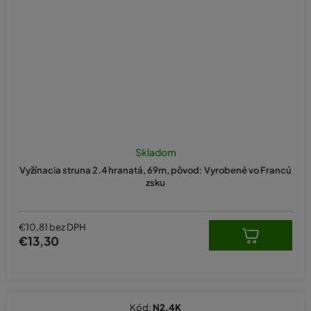
Skladom
Vyžínacia struna 2.4 hranatá, 69m, pôvod: Vyrobené vo Francú
zsku
€10,81 bez DPH
€13,30
Kód:
N2.4K