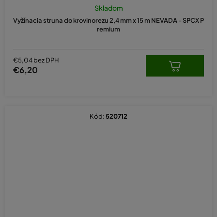
Skladom
Vyžínacia struna do krovinorezu 2,4 mm x 15 m NEVADA - SPCX P
remium
€5,04 bez DPH
€6,20
Kód:
520712