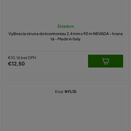
Skladom
Vyžínacia struna do krovinorezu 2,4 mm x 90 m NEVADA - hrana
tá - Made in Italy
€10,16 bez DPH
€12,50
Kód:
NYL10