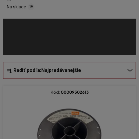
o
Na sklade
19
d
u
k
t
o
v
R
Radiť podľa:
Najpredávanejšie
a
d
e
Kód:
00009302613
n
i
e
p
r
o