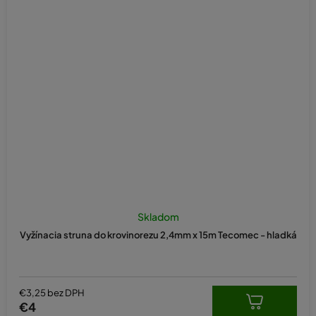
Skladom
Vyžínacia struna do krovinorezu 2,4mm x 15m Tecomec - hladká
€3,25 bez DPH
€4