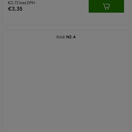
€2,72 bez DPH
€3,35
Kód:
N2.4