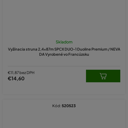
Skladom
Vyžínacia struna 2,4x87m SPCX DUO-1 Duoline Premium / NEVA
DA Vyrobené vo Francúzsku
€11,87 bez DPH
€14,60
Kód:
520523