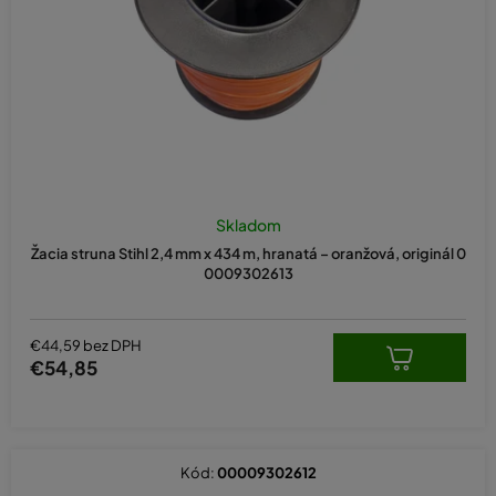
d
u
k
t
o
v
Skladom
Žacia struna Stihl 2,4 mm x 434 m, hranatá – oranžová, originál 0
0009302613
€44,59 bez DPH
€54,85
Kód:
00009302612