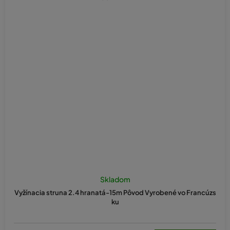
Skladom
Vyžínacia struna 2.4 hranatá-15m Pôvod Vyrobené vo Francúzs
ku