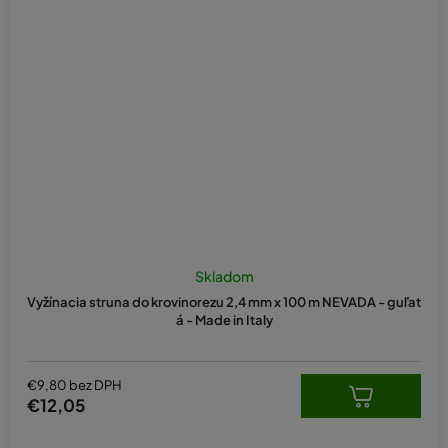
Skladom
Vyžínacia struna do krovinorezu 2,4 mm x 100 m NEVADA - guľat
á - Made in Italy
€9,80 bez DPH
€12,05