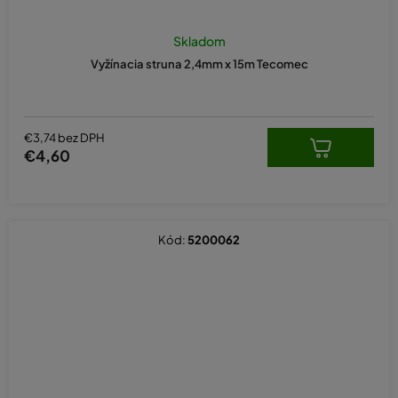
Skladom
Vyžínacia struna 2,4mm x 15m Tecomec
€3,74 bez DPH
€4,60
Kód:
5200062