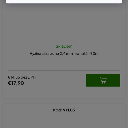
Skladom
Vyžínacia struna 2,4 mm hranatá -90m
€14,55 bez DPH
€17,90
Kód:
NYL03