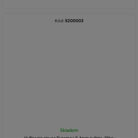
Kód:
5200003
Skladom
Vyžínacia struna Tecomec 2,4mm guľata-10kg