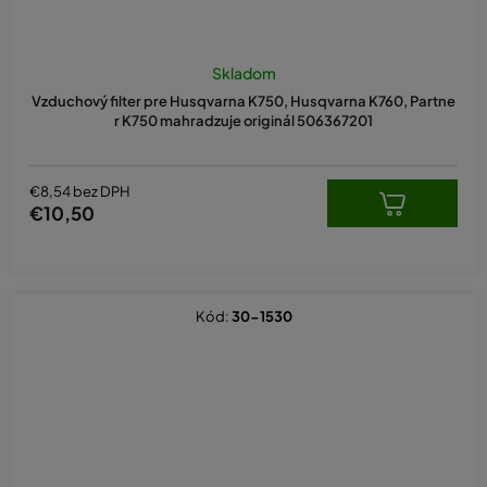
Skladom
Vzduchový filter pre Husqvarna K750, Husqvarna K760, Partne
r K750 mahradzuje originál 506367201
€8,54 bez DPH
€10,50
Kód:
30-1530