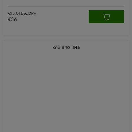
€13,01 bez DPH
€16
Kód:
540-346