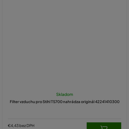
Skladom
Filter vzduchu pro Stihl TS700 nahrádza originál 42241410300
€4,43 bez DPH