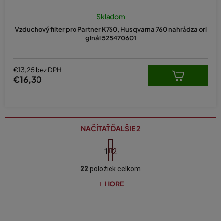
Skladom
Vzduchový filter pro Partner K760, Husqvarna 760 nahrádza ori
ginál 525470601
€13,25 bez DPH
€16,30
NAČÍTAŤ ĎALŠIE 2
S
t
1
2
O
r
á
22
položiek celkom
v
n
l
HORE
k
á
o
d
v
a
a