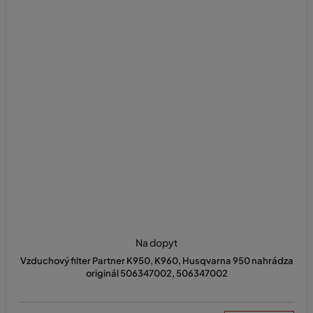
Na dopyt
Vzduchový filter Partner K950, K960, Husqvarna 950 nahrádza
originál 506347002, 506347002