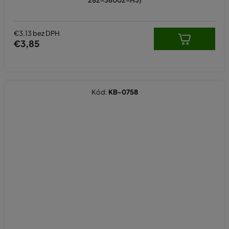
282-36002-H3)
€3,13 bez DPH
€3,85
Kód:
KB-0758