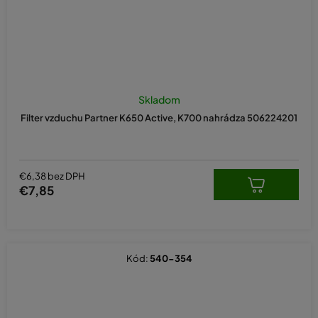
Skladom
Filter vzduchu Partner K650 Active, K700 nahrádza 506224201
€6,38 bez DPH
€7,85
Kód:
540-354