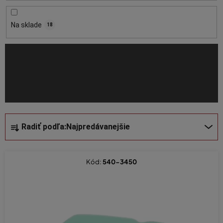
r
o
Na sklade
18
d
u
k
t
o
v
R
Radiť podľa:
Najpredávanejšie
a
d
e
Kód:
540-3450
n
i
e
p