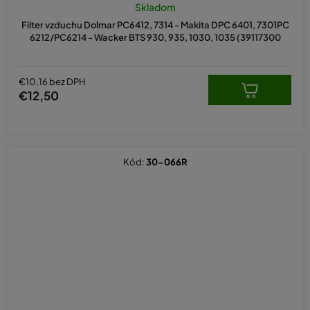
Skladom
Filter vzduchu Dolmar PC6412, 7314 - Makita DPC 6401, 7301PC
6212/PC6214 - Wacker BTS 930, 935, 1030, 1035 (39117300
€10,16 bez DPH
€12,50
Kód:
30-066R