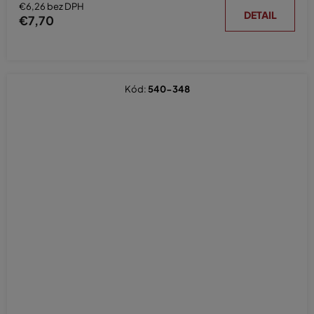
€6,26 bez DPH
DETAIL
€7,70
Kód:
540-348