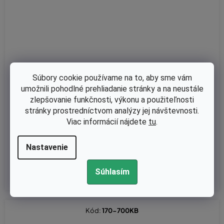
Súbory cookie používame na to, aby sme vám
umožnili pohodlné prehliadanie stránky a na neustále
Skladom
zlepšovanie funkčnosti, výkonu a použiteľnosti
stránky prostredníctvom analýzy jej návštevnosti.
Vzduchový filter pro Stihl TS 400 komplet
Viac informácií nájdete
tu
.
Nastavenie
€11,54 bez DPH
€14,20
Súhlasím
Kód:
170-700KB