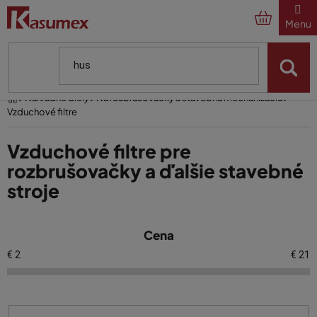
Prejsť
na
obsah
Domov
Náhradné diely
Na rozbrušovačky a stavebnú mechanizáciu
Vzduchové filtre
Vzduchové filtre pre
rozbrušovačky a ďalšie stavebné
stroje
V
Cena
ý
p
€
2
€
21
i
s
p