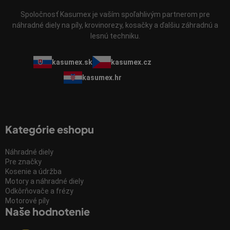
Spoločnosť Kasumex je vaším spoľahlivým partnerom pre
náhradné diely na píly, krovinorezy, kosačky a ďalšiu záhradnú a
lesnú techniku.
kasumex.sk
kasumex.cz
kasumex.hr
Kategórie eshopu
Náhradné diely
Pre značky
Kosenie a údržba
Motory a náhradné diely
Odkôrňovače a frézy
Motorové píly
Naše hodnotenie