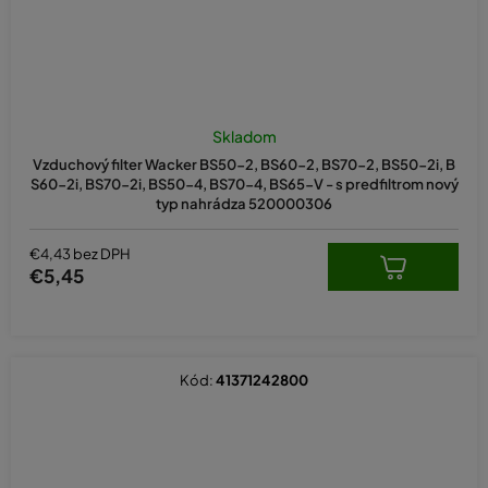
Skladom
Vzduchový filter Wacker BS50-2, BS60-2, BS70-2, BS50-2i, B
S60-2i, BS70-2i, BS50-4, BS70-4, BS65-V - s predfiltrom nový
typ nahrádza 520000306
€4,43 bez DPH
€5,45
Kód:
41371242800