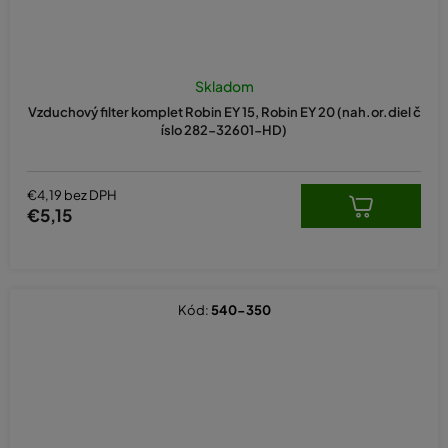
Skladom
Vzduchový filter komplet Robin EY 15, Robin EY 20 (nah.or.diel č
íslo 282-32601-HD)
€4,19 bez DPH
€5,15
Kód:
540-350