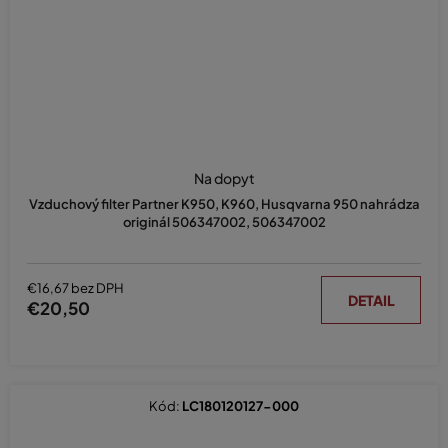
Na dopyt
Vzduchový filter Partner K950, K960, Husqvarna 950 nahrádza
originál 506347002, 506347002
€16,67 bez DPH
DETAIL
€20,50
Kód:
LC180120127-000