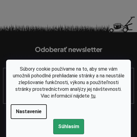
Z
á
Odoberať newsletter
p
Vložte svoj e-mail a my Vám budeme zasielať informácie o nových
ä
produktoch na našom e-shope.
t
Súbory cookie používame na to, aby sme vám
Email
i
umožnili pohodlné prehliadanie stránky a na neustále
e
zlepšovanie funkčnosti, výkonu a použiteľnosti
stránky prostredníctvom analýzy jej návštevnosti.
PRIHLÁSIŤ SA
Viac informácií nájdete
tu
.
Nastavenie
Súhlasím