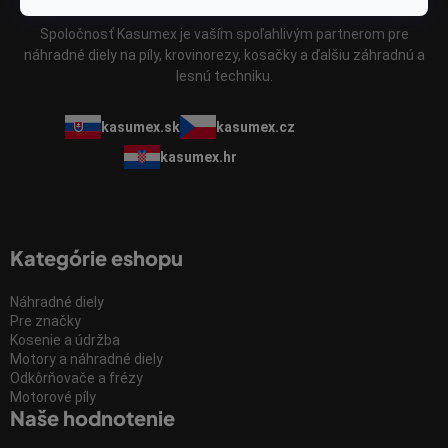
Spoločnosť Kasumex je vaším spoľahlivým partnerom pre
náhradné diely na píly, krovinorezy, kosačky a ďalšiu záhradnú a
lesnú techniku.
kasumex.sk
kasumex.cz
kasumex.hr
Kategórie eshopu
Náhradné diely
Pre značky
Kosenie a údržba
Motory a náhradné diely
Odkôrňovače a frézy
Motorové píly
Naše hodnotenie