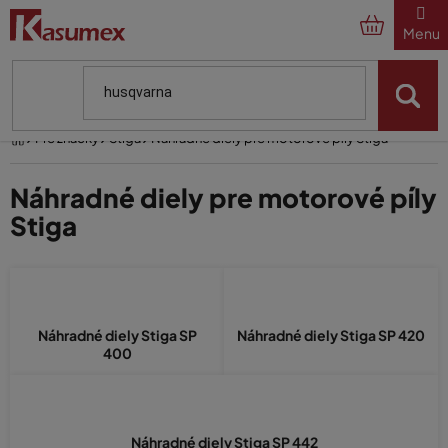
Prejsť
na
obsah
Domov
Pre značky
Stiga
Náhradné diely pre motorové píly Stiga
Náhradné diely pre motorové píly
Stiga
Náhradné diely Stiga SP
Náhradné diely Stiga SP 420
400
Náhradné diely Stiga SP 442