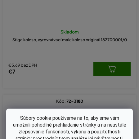
Skladom
Stiga koleso, vyrovnávací male koleso originál 182700001/0
€5,69 bez DPH
€7
Kód:
72-3180
Súbory cookie používame na to, aby sme vám
umožnili pohodlné prehliadanie stránky a na neustále
zlepšovanie funkčnosti, výkonu a použiteľnosti
stránky prostredníctvom analýzy jej návštevnosti.