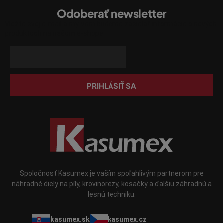
á
p
Odoberať newsletter
p
r
Vložte svoj e-mail a my Vám budeme zasielať informácie o nových
ä
v
produktoch na našom e-shope.
k
t
y
Email
i
v
e
ý
p
PRIHLÁSIŤ SA
i
s
u
Spoločnosť Kasumex je vaším spoľahlivým partnerom pre
náhradné diely na píly, krovinorezy, kosačky a ďalšiu záhradnú a
lesnú techniku.
kasumex.sk
kasumex.cz