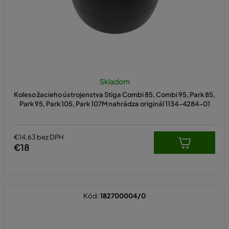
u
k
t
o
v
Skladom
Koleso žacieho ústrojenstva Stiga Combi 85, Combi 95, Park 85,
Park 95, Park 105, Park 107M nahrádza originál 1134-4284-01
€14,63 bez DPH
€18
Kód:
182700004/0