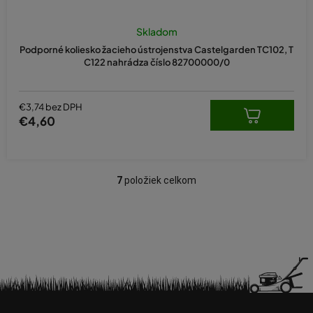
Skladom
Podporné koliesko žacieho ústrojenstva Castelgarden TC102, T
C122 nahrádza číslo 82700000/0
€3,74 bez DPH
€4,60
7
položiek celkom
O
v
l
á
d
a
c
i
Z
e