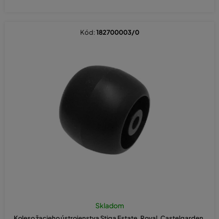
Kód:
182700003/0
Skladom
Koleso žacieho ústrojenstva Stiga Estate, Royal, Castelgarden,