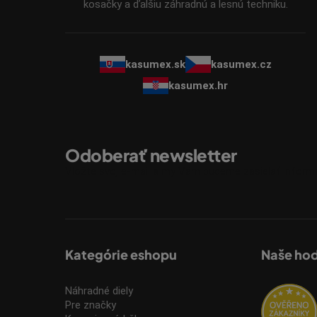
kosačky a ďalšiu záhradnú a lesnú techniku.
kasumex.sk
kasumex.cz
kasumex.hr
Odoberať newsletter
Vložte svoj e-mail a my Vám budeme zasielať infor
Kategórie eshopu
Naše ho
Náhradné diely
Pre značky