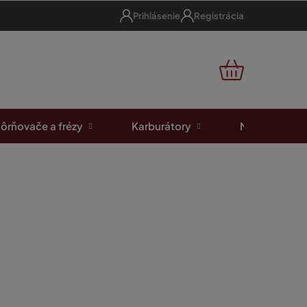
Prihlásenie
Registrácia
NÁKUPNÝ
KOŠÍK
ôrňovače a frézy
Karburátory
Motorové píl
e právo ho vrátiť
do 14 dní od prevzatia
, a to