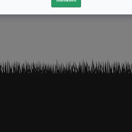
sielka je pri prevzatí od dopravcu zjavne poškodená alebo bo