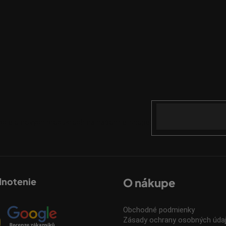
Email
mácie o nových produktoch na našom e-shope.
dnotenie
O nákupe
Obchodné podmienky
Zásady ochrany osobných úda