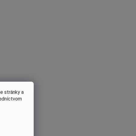
denie.
sla výrobcu.
mi vami dodávaného tovaru. Môžem sa
álne náhradné diely alebo
e stránky a
 druh presne potrebujem. Ako zistím,
redníctvom