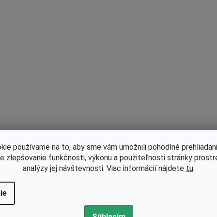
viem, aký náhradný diel alebo tovar je vhodný pre moje zaria
rosím o pomoc s vyhľadaním tovaru na základe originálneho čí
otrebujem poradiť s technickými informáciami či parametra
 vás obrátiť s otázkou?
á je kvalita vami dodávaných náhradných dielov? Ide o origin
mpatibilné diely?
kie používame na to, aby sme vám umožnili pohodlné prehliadani
cem u vás kúpiť novú reťaz na motorovú pílu, ale neviem, aký
le zlepšovanie funkčnosti, výkonu a použiteľnosti stránky prost
ý druh reťaze kúpiť?
analýzy jej návštevnosti. Viac informácií nájdete
tu
.
ie
ba dodania – za ako dlho mi príde tovar?
Súhlasím