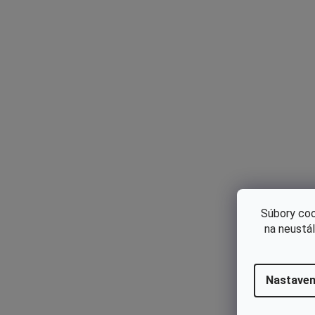
Ne
P
P
na
Ak
ko
Súbory coo
Ch
na neustá
ak
Nastaven
Do