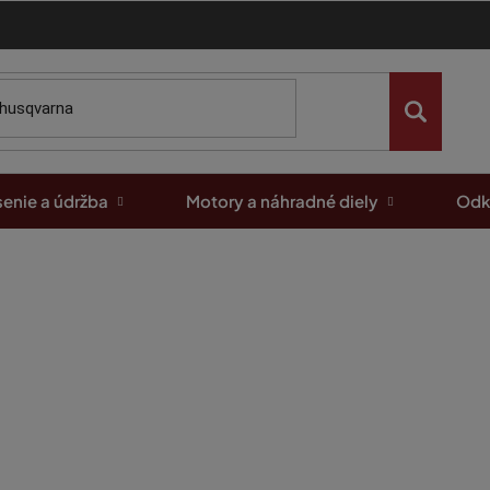
enie a údržba
Motory a náhradné diely
Odk
AQ
ko môžem vrátiť zakúpený tovar?
 ste obdržali zásielku s tovarom, ktorý nespĺňa vaše predstavy, mát