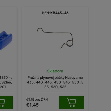
d
e
Kód:
KB445-46
n
i
e
p
r
o
d
u
Skladom
k
365 X-t
Pružina plynovej páčky Husqvarna
t
 CS2166,
435 , 440 , 445 , 450 , 545 , 550 , 5
2201
55 , 560 , 562
o
v
€1,18 bez DPH
€1,45