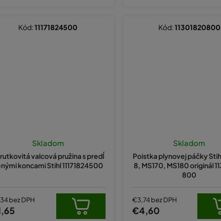
Kód:
11171824500
Kód:
11301820800
Skladom
Skladom
rutkovitá valcová pružina s predĺ
Poistka plynovej páčky Stihl
nými koncami Stihl 11171824500
8, MS170, MS180 originál 
800
,34 bez DPH
€3,74 bez DPH
1,65
€4,60