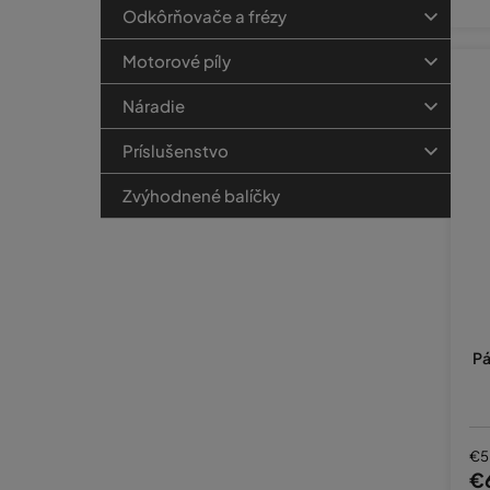
Odkôrňovače a frézy
Motorové píly
Náradie
Príslušenstvo
Zvýhodnené balíčky
Pá
€5
€