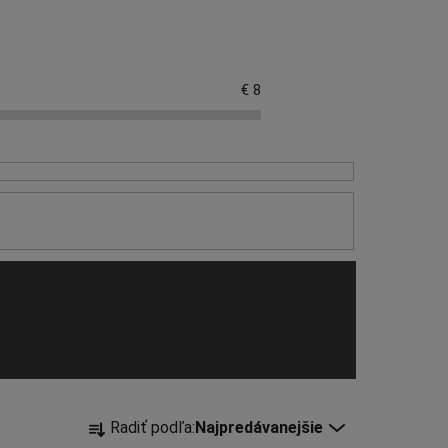
€
8
R
Radiť podľa:
Najpredávanejšie
a