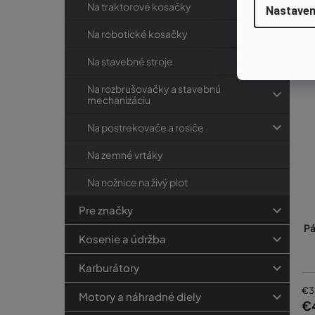
Na traktorové kosačky
Nastaven
Na robotické kosačky
Na stavebné stroje
Na rozbrušovačky a stavebnú
mechanizáciu
Na postrekovače a rosiče
Na zemné vrtáky
Na nožnice na živý plot
Pre značky
Pá
Kosenie a údržba
Karburátory
€3
Motory a náhradné diely
€