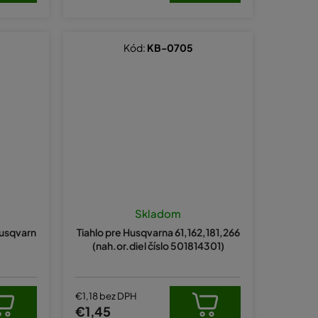
Kód:
KB-0705
Skladom
Husqvarn
Tiahlo pre Husqvarna 61,162,181,266
(nah.or.diel číslo 501814301)
€1,18 bez DPH
€1,45