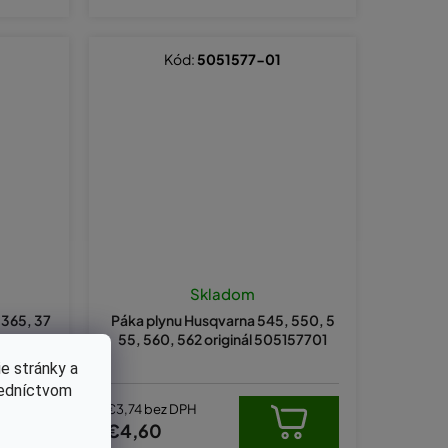
Kód:
5051577-01
Skladom
 365, 37
Páka plynu Husqvarna 545, 550, 5
3736401
55, 560, 562 originál 505157701
e stránky a
redníctvom
€3,74 bez DPH
€4,60