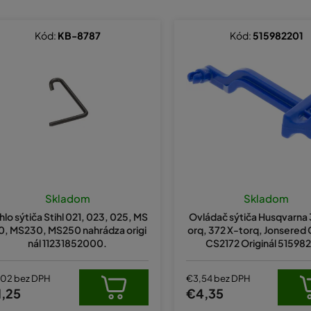
Kód:
KB-8787
Kód:
515982201
Skladom
Skladom
ahlo sýtiča Stihl 021, 023, 025, MS
Ovládač sýtiča Husqvarna 
0, MS230, MS250 nahrádza origi
orq, 372 X-torq, Jonsered
nál 11231852000.
CS2172 Originál 51598
,02 bez DPH
€3,54 bez DPH
1,25
€4,35