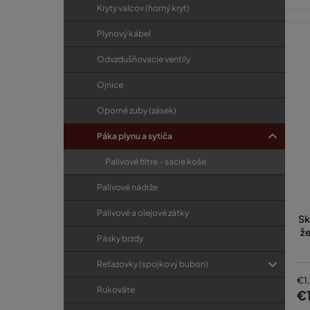
Kryty valcov (horný kryt)
Plynový kábel
Odvzdušňovacie ventily
Ojnice
Oporné zuby (zásek)
Páka plynu a sytiča
Palivové filtre - sacie koše
Palivové nádrže
Palivové a olejové zátky
Sk
že
Pásky brzdy
Reťazovky (spojkový bubon)
€1
Rukoväte
€