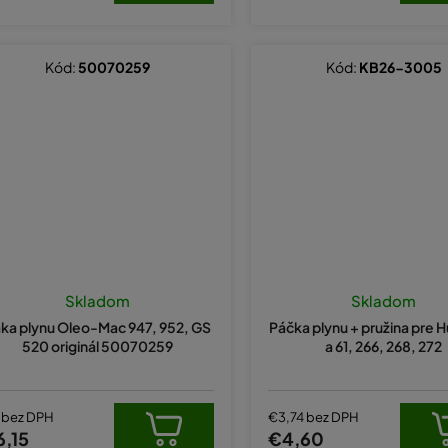
Kód:
50070259
Kód:
KB26-3005
Priemerné
hodnotenie
Skladom
Skladom
produktu
ka plynu Oleo-Mac 947, 952, GS
Páčka plynu + pružina pre 
je
520 originál 50070259
a 61, 266, 268, 272
5,0
z
5
hviezdičiek.
 bez DPH
€3,74 bez DPH
6,15
€4,60