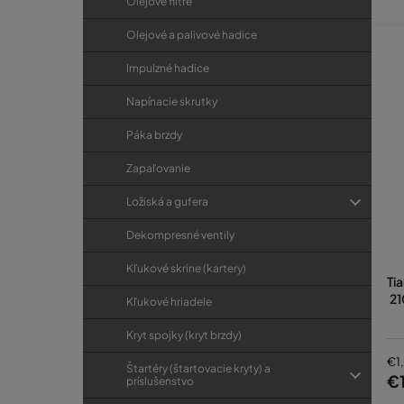
Olejové filtre
Olejové a palivové hadice
Impulzné hadice
Napínacie skrutky
Páka brzdy
Zapaľovanie
Ložiská a gufera
Dekompresné ventily
Kľukové skrine (kartery)
Ti
21
Kľukové hriadele
Kryt spojky (kryt brzdy)
€1
Štartéry (štartovacie kryty) a
€
príslušenstvo