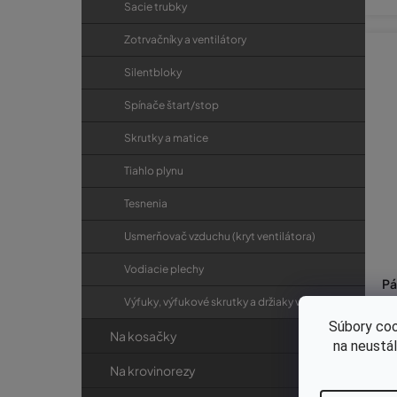
Sacie trubky
Zotrvačníky a ventilátory
Silentbloky
Spínače štart/stop
Skrutky a matice
Tiahlo plynu
Tesnenia
Usmerňovač vzduchu (kryt ventilátora)
Vodiacie plechy
Pá
Výfuky, výfukové skrutky a držiaky výfukov
Súbory coo
Na kosačky
na neustá
€6
Na krovinorezy
€