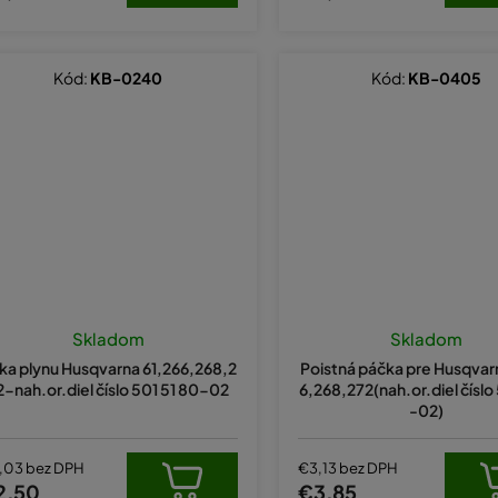
Kód:
KB-0240
Kód:
KB-0405
Skladom
Skladom
ka plynu Husqvarna 61,266,268,2
Poistná páčka pre Husqvar
2-nah.or.diel číslo 501 51 80-02
6,268,272(nah.or.diel číslo
-02)
,03 bez DPH
€3,13 bez DPH
2,50
€3,85