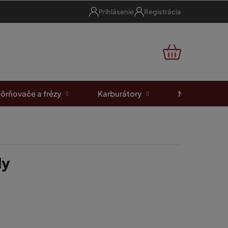
Prihlásenie
Registrácia
NÁKUPNÝ
KOŠÍK
ôrňovače a frézy
Karburátory
Motorové píl
ly