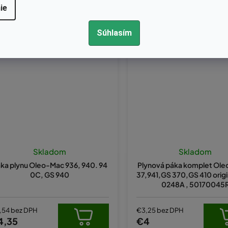
ie
Kód:
50052045
Kód:
50170248A
Súhlasím
Skladom
Skladom
ka plynu Oleo-Mac 936, 940. 94
Plynová páka komplet Ole
0C, GS 940
37,941,GS 370,GS 410 origi
0248A , 50170045
,54 bez DPH
€3,25 bez DPH
4,35
€4