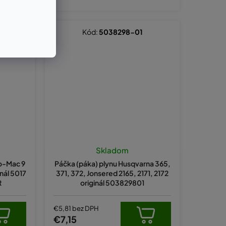
Kód:
5038298-01
Skladom
o-Mac 9
Páčka (páka) plynu Husqvarna 365,
nál 5017
371, 372, Jonsered 2165, 2171, 2172
R
originál 503829801
€5,81 bez DPH
€7,15