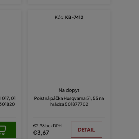
Kód:
KB-7412
Na dopyt
 017, 01
Poistná páčka Husqvarna 51, 55 na
11301820
hrádza 501877702
€2,98 bez DPH
DETAIL
€3,67