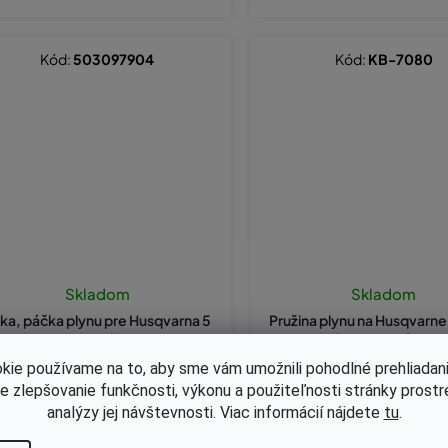
Kód:
503097904
Kód:
KB-7080
Skladom
Skladom
ka, páčka plynu pre Husqvarna 5
Pružina plynu na Husqvarne
5, 254, 257 originál 503097904
2XP nahrádza originál 50
kie používame na to, aby sme vám umožnili pohodlné prehliadani
le zlepšovanie funkčnosti, výkonu a použiteľnosti stránky prost
,18 bez DPH
€1,02 bez DPH
analýzy jej návštevnosti. Viac informácií nájdete
tu
.
7,60
€1,25