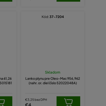
Kód:
37-7204
Skladom
na 61,26
Lanko plynu pre Oleo-Mac 956,962
 5015181
(nahr. or. diel číslo 52022048A)
€3,25 bez DPH
€4