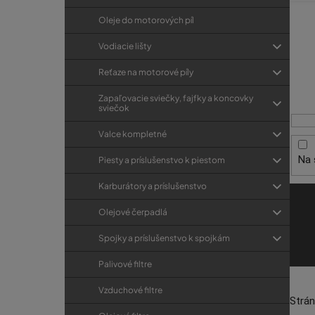
p
r
a
Oleje do motorových píl
i
V
e
n
ý
Vodiacie lišty
e
p
Reťaze na motorové píly
l
i
Zapaľovacie sviečky, fajfky a koncovky
s
sviečok
p
Valce kompletné
r
Na 
Piesty a príslušenstvo k piestom
o
d
Karburátory a príslušenstvo
u
Olejové čerpadlá
k
Spojky a príslušenstvo k spojkám
t
o
Palivové filtre
v
Vzduchové filtre
Strá