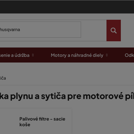
enie a údržba
Motory a náhradné diely
Odk
tiča
ka plynu a sytiča pre motorové pí
Palivové filtre - sacie
koše