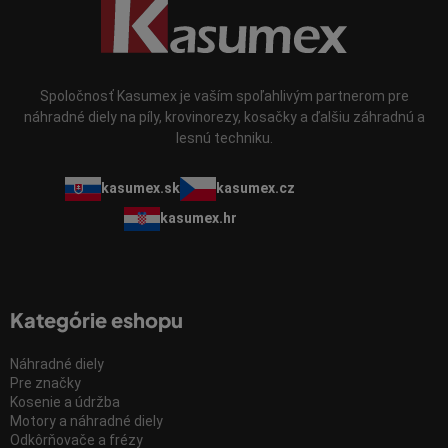
Spoločnosť Kasumex je vaším spoľahlivým partnerom pre
náhradné diely na píly, krovinorezy, kosačky a ďalšiu záhradnú a
lesnú techniku.
kasumex.sk
kasumex.cz
kasumex.hr
Kategórie eshopu
Náhradné diely
Pre značky
Kosenie a údržba
Motory a náhradné diely
Odkôrňovače a frézy