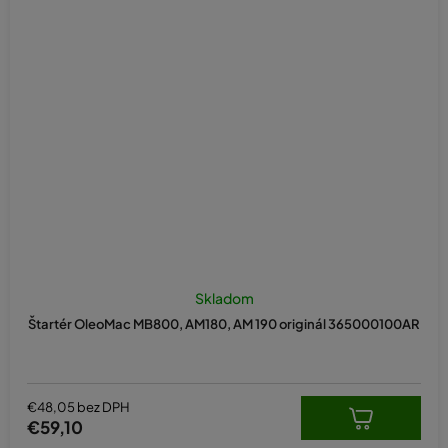
Skladom
Štartér OleoMac MB800, AM180, AM 190 originál 365000100AR
€48,05 bez DPH
€59,10