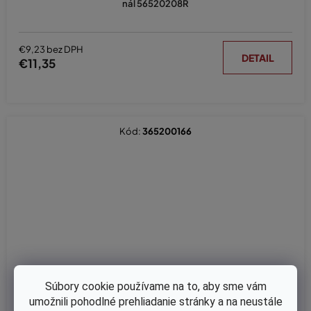
nál 56520208R
€9,23 bez DPH
DETAIL
€11,35
Kód:
365200166
Súbory cookie používame na to, aby sme vám
umožnili pohodlné prehliadanie stránky a na neustále