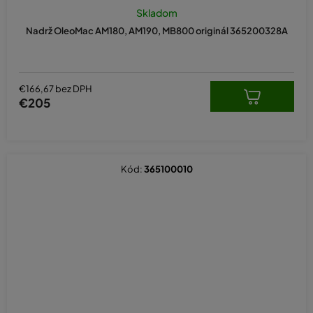
Skladom
Nadrž OleoMac AM180, AM190, MB800 originál 365200328A
€166,67 bez DPH
€205
Kód:
365100010