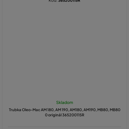
Kód:
365200115R
Skladom
Trubka Oleo-Mac AM 180, AM 190, AM180, AM190, MB80, MB80
0 originál 365200115R