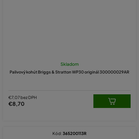
Priemerné
hodnotenie
Skladom
produktu
Palivový kohút Briggs & Stratton WP30 originál 300000029AR
je
5,0
z
5
hviezdičiek.
€7,07 bez DPH
€8,70
Kód:
365200113R