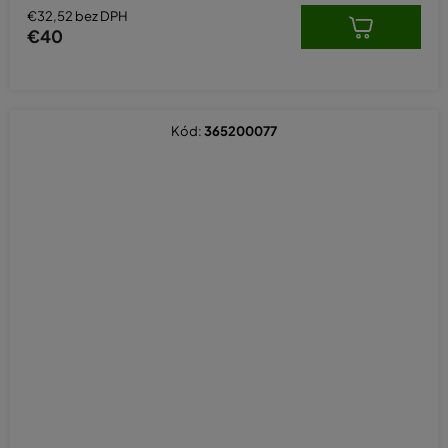
€32,52 bez DPH
€40
Kód:
365200077