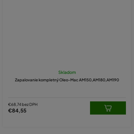
Priemerné
hodnotenie
Skladom
produktu
Zapalovanie kompletný Oleo-Mac AM150,AM180,AM190
je
5,0
z
5
hviezdičiek.
€68,74 bez DPH
€84,55