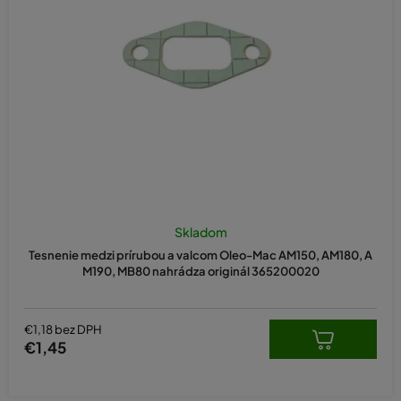
p
r
o
d
u
k
t
o
v
Skladom
Tesnenie medzi prírubou a valcom Oleo-Mac AM150, AM180, A
M190, MB80 nahrádza originál 365200020
€1,18 bez DPH
€1,45