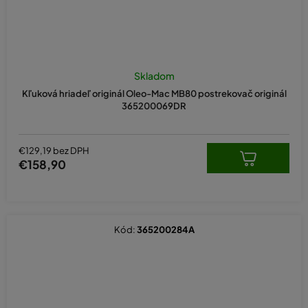
Skladom
Kľuková hriadeľ originál Oleo-Mac MB80 postrekovač originál
365200069DR
€129,19 bez DPH
€158,90
Kód:
365200284A