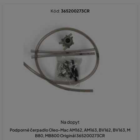
Kód:
365200273CR
Na dopyt
Podporné čerpadlo Oleo-Mac AM162, AM163, BV162, BV163, M
B80, MB800 Originál 365200273CR