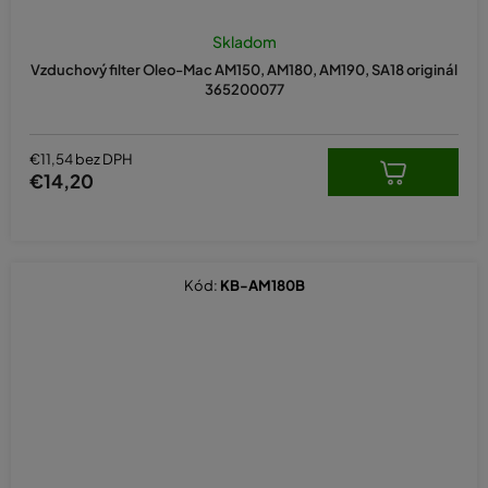
Skladom
Vzduchový filter Oleo-Mac AM150, AM180, AM190, SA18 originál
365200077
€11,54 bez DPH
€14,20
Kód:
KB-AM180B