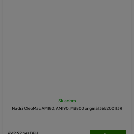
Skladom
Nadrž OleoMac AM180, AM190, MB800 originál 365200113R
€49,92 bez DPH