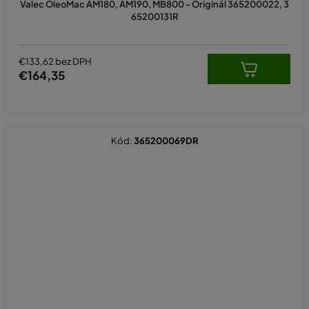
Valec OleoMac AM180, AM190, MB800 - Originál 365200022, 3
65200131R
€133,62 bez DPH
€164,35
Kód:
365200069DR