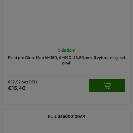
Skladom
Piest pro Oleo-Mac AM180, AM190, 48,80 mm-II výbrus nie je ori
ginál
€12,52 bez DPH
€15,40
Kód:
365000100AR