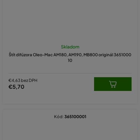
Skladom
Štít difúzora Oleo-Mac AM180, AM190, MB800 originál 3651000
10
€4,63 bez DPH
€5,70
Kód:
365100001