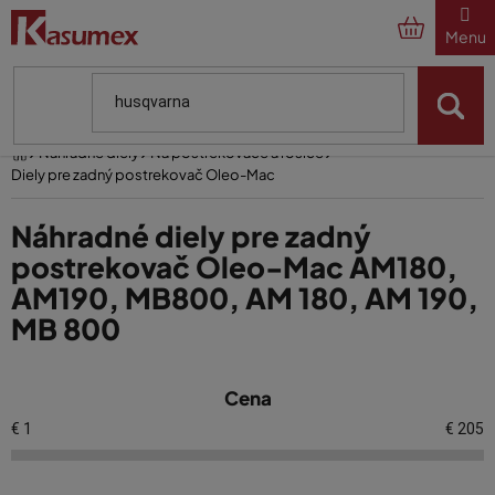
Prejsť
na
obsah
Domov
Náhradné diely
Na postrekovače a rosiče
Diely pre zadný postrekovač Oleo-Mac
Náhradné diely pre zadný
postrekovač Oleo-Mac AM180,
AM190, MB800, AM 180, AM 190,
MB 800
V
Cena
ý
p
€
1
€
205
i
s