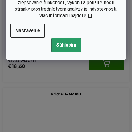
zlepšovanie funkčnosti, výkonu a použiteľnosti
stránky prostredníctvom analýzy jej návštevnosti.
Viac informácií nájdete
tu
.
Skladom
Nastavenie
Lanko plynu Oleo-Mac AM180, AM190, MB800 originál 3652001
66
Súhlasím
€15,12 bez DPH
€18,60
Kód:
KB-AM180