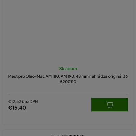
Skladom
Piest pro Oleo-Mac AM 180, AM 190, 48 mm nahrádza originál 36
5200110
€12,52 bez DPH
€15,40