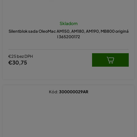
Skladom
Silentblok sada OleoMac AM150, AM180, AM190, MB800 originá
l 365200172
€25 bez DPH
€30,75
Kód:
300000029AR