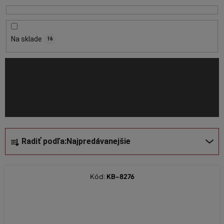
p
r
o
Na sklade
16
d
u
k
t
o
v
R
Radiť podľa:
Najpredávanejšie
a
d
e
Kód:
KB-8276
n
i
e