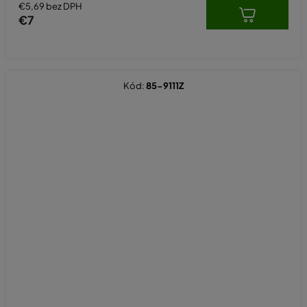
€5,69 bez DPH
€7
Kód:
85-9111Z