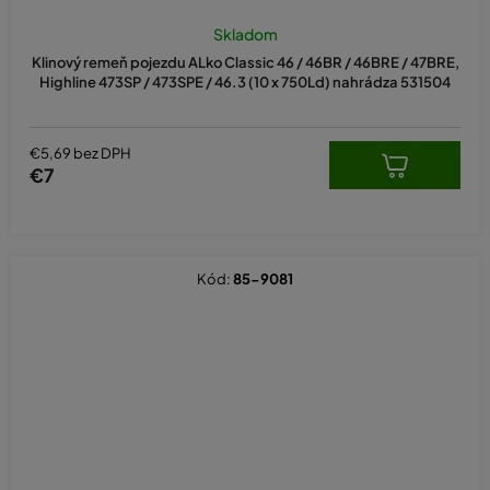
Priemerné
hodnotenie
Skladom
produktu
Klinový remeň pojezdu ALko Classic 46 / 46BR / 46BRE / 47BRE,
je
Highline 473SP / 473SPE / 46.3 (10 x 750Ld) nahrádza 531504
5,0
z
5
hviezdičiek.
€5,69 bez DPH
€7
Kód:
85-9081