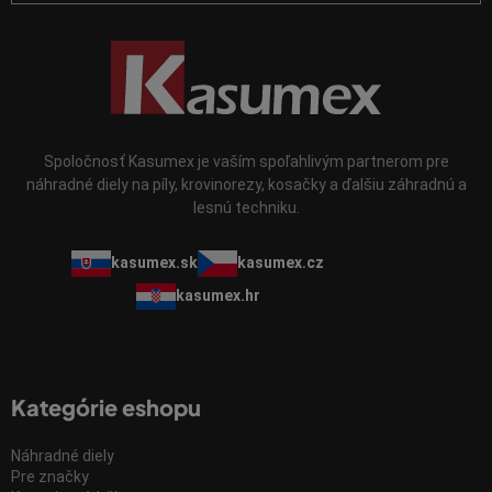
s
u
Spoločnosť Kasumex je vaším spoľahlivým partnerom pre
náhradné diely na píly, krovinorezy, kosačky a ďalšiu záhradnú a
lesnú techniku.
kasumex.sk
kasumex.cz
kasumex.hr
Kategórie eshopu
Náhradné diely
Pre značky