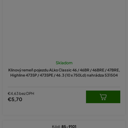
Skladom
Klinový remeň pojezdu ALko Classic 46 / 46BR / 46BRE / 47BRE,
Highline 473SP / 473SPE / 46.3 (10 x 750Ld) nahrádza 531504
€4,63 bez DPH
€5,70
Kód:
85-9101