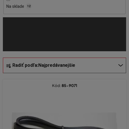
o
Na sklade
12
d
u
k
t
o
v
R
Radiť podľa:
Najpredávanejšie
a
d
e
Kód:
85-9071
n
i
e
p
r
o