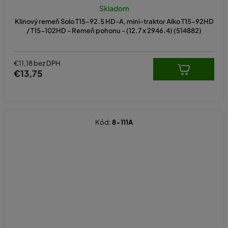
Skladom
Klinový remeň Solo T15-92.5 HD-A, mini-traktor Alko T15-92HD
/ T15-102HD - Remeň pohonu - (12.7 x 2946.4) (514882)
€11,18 bez DPH
€13,75
Kód:
8-111A