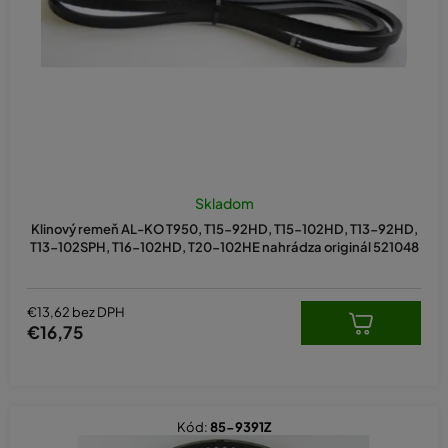
d
u
k
t
o
v
Skladom
Klinový remeň AL-KO T950, T15-92HD, T15-102HD, T13-92HD,
T13-102SPH, T16-102HD, T20-102HE nahrádza originál 521048
€13,62 bez DPH
€16,75
Kód:
85-9391Z