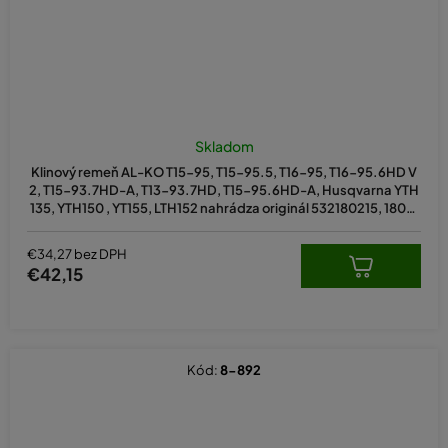
Skladom
Klinový remeň AL-KO T15-95, T15-95.5, T16-95, T16-95.6HD V
2, T15-93.7HD-A, T13-93.7HD, T15-95.6HD-A, Husqvarna YTH
135, YTH150 , YT155, LTH152 nahrádza originál 532180215, 18021
5, 583788401, 473441
€34,27 bez DPH
€42,15
Kód:
8-892