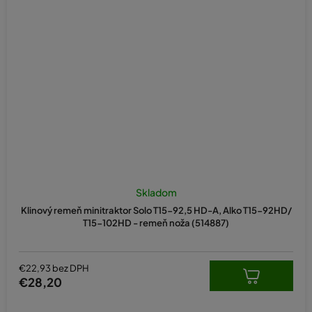
Skladom
Klinový remeň minitraktor Solo T15-92,5 HD-A, Alko T15-92HD/
T15-102HD - remeň noža (514887)
€22,93 bez DPH
€28,20