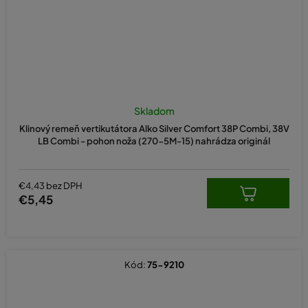
Skladom
Klinový remeň vertikutátora Alko Silver Comfort 38P Combi, 38V
LB Combi - pohon noža (270-5M-15) nahrádza originál
€4,43 bez DPH
€5,45
Kód:
75-9210