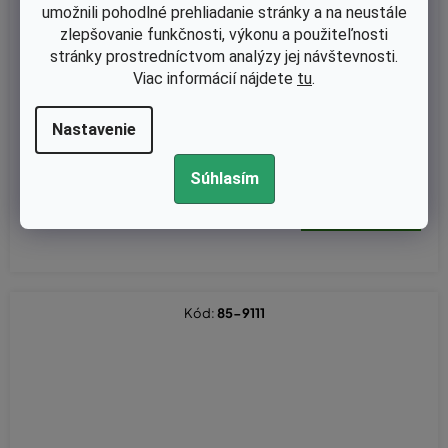
umožnili pohodlné prehliadanie stránky a na neustále
zlepšovanie funkčnosti, výkonu a použiteľnosti
stránky prostredníctvom analýzy jej návštevnosti.
Viac informácií nájdete
tu
.
Skladom
Klinový remeň Alko Silver Comfort 520BR/51BR, Classic 51,4 SP
Nastavenie
Plus - remeň pojezdu (10 x 840 La) - ozubený (XPZ825)
Súhlasím
€6,38 bez DPH
€7,85
Kód:
85-9111