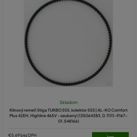
Skladom
Klinový remeň Stiga TURBO 55S, kolektor 55S | AL-KO Comfort
Plus 42EH, Highline 465V - ozubený (135064383, 0.11111-9167-
01.548166)
€5,69 bez DPH