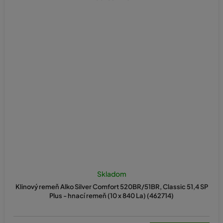
Skladom
Klinový remeň Alko Silver Comfort 520BR/51BR, Classic 51,4 SP
Plus - hnací remeň (10 x 840 La) (462714)