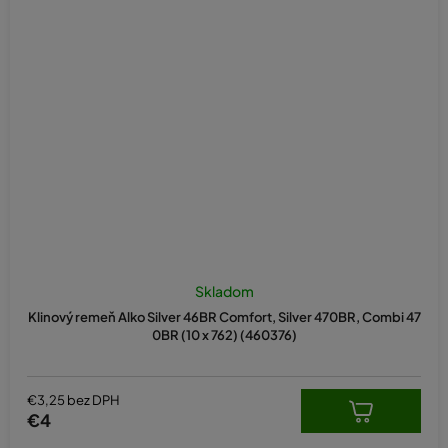
Skladom
Klinový remeň Alko Silver 46BR Comfort, Silver 470BR, Combi 47
0BR (10 x 762) (460376)
€3,25 bez DPH
€4