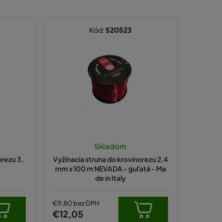
a
d
e
Kód:
520523
n
i
e
p
r
o
d
u
Skladom
k
orezu 3,
Vyžínacia struna do krovinorezu 2,4
t
mm x 100 m NEVADA - guľatá - Ma
de in Italy
o
v
€9,80 bez DPH
€12,05