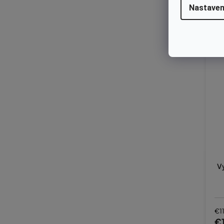
Nastaven
Vy
€1
€