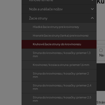
Ku
p
r
a
i
Nože a unášače nožov
V
V naš
e
n
ý
máme 
Žacie struny
e
vyzdv
p
l
Hladké žacie struny pre krovinorezy
i
TIP! 
Hranaté žacie struny (lanka) pre krovinorez
s
pošto
kondí
p
Kruhové žacie struny do krovinorezu
r
Struna do krovinorezu / kosačky: priemer 1,3
Na 
o
mm
d
Krovinorez / kosiaca struna: priemer 1,6 mm
u
Struna do krovinorezu / kosačky: priemer 2
k
mm
t
Struna do krovinorezu / kosačky: priemer 2,4
o
mm
v
Struna do krovinorezu / kosačky: priemer 2,5
mm
Strá