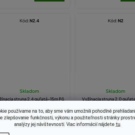
Kód:
N2.4
Kód:
N2
Skladom
Skladom
žínacia struna 2.4 guľatá-15m Pô
Vyžínacia struna 2.0 guľa
vod Vyrobené vo Francúzsku
ôvod Vyrobené vo Franc
kie používame na to, aby sme vám umožnili pohodlné prehliadani
le zlepšovanie funkčnosti, výkonu a použiteľnosti stránky prost
analýzy jej návštevnosti. Viac informácií nájdete
tu
.
,56 bez DPH
€2,03 bez DPH
3,15
€2,50