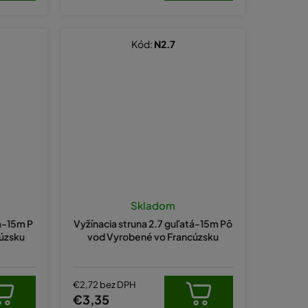
Kód:
N2.7
Skladom
ta-15m P
Vyžínacia struna 2.7 guľatá-15m Pô
úzsku
vod Vyrobené vo Francúzsku
€2,72 bez DPH
€3,35