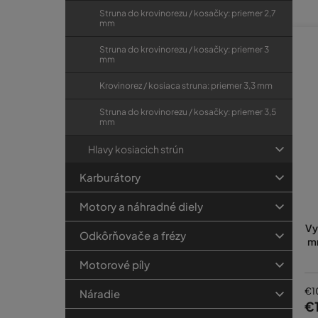
Struna do krovinorezu / kosačky: priemer 2,7
mm
Struna do krovinorezu / kosačky: priemer 3
mm
Krovinorez / kosiaca struna: priemer 3,3 mm
Struna do krovinorezu / kosačky: priemer 3,5
mm
Hlavy kosiacich strún
Karburátory
Motory a náhradné diely
Vy
Odkôrňovače a frézy
mm
Motorové píly
€1
Náradie
€