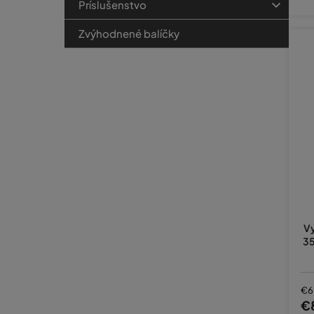
Príslušenstvo
Zvýhodnené balíčky
Vy
35
€6
€