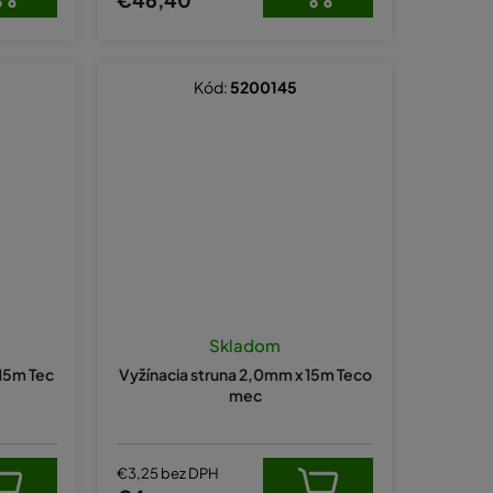
Kód:
5200145
Skladom
215m Tec
Vyžínacia struna 2,0mm x 15m Teco
mec
€3,25 bez DPH