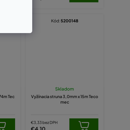
Kód:
5200148
Skladom
174m Tec
Vyžínacia struna 3,0mm x 15m Teco
mec
€3,33 bez DPH
€4,10