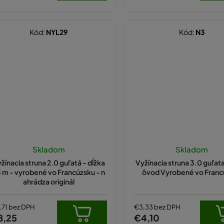
Kód:
NYL29
Kód:
N3
Skladom
Skladom
žínacia struna 2.0 guľatá - dĺžka
Vyžínacia struna 3.0 guľa
 m - vyrobené vo Francúzsku - n
ôvod Vyrobené vo Franc
ahrádza originál
,71 bez DPH
€3,33 bez DPH
8,25
€4,10