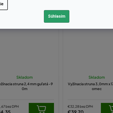
ie
Súhlasím
Kód:
NYL03
Kód:
5200236
Skladom
Skladom
žínacia struna 2,4 mm guľatá -9
Vyžínacia struna 3,0mm x 
0m
omec
1,67 bez DPH
€32,28 bez DPH
14,35
€39,70