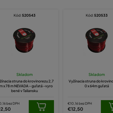
Kód:
520543
Kód:
520533
Skladom
Skladom
žínacia struna do krovinorezu 2,7
Vyžínacia struna do krovin
 x 78 m NEVADA - guľatá -vyro
0 x 64m guľatá
bené v Taliansku
0,16 bez DPH
€10,16 bez DPH
12,50
€12,50