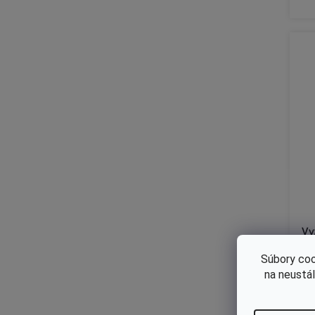
Vy
Súbory coo
na neustá
€2
€