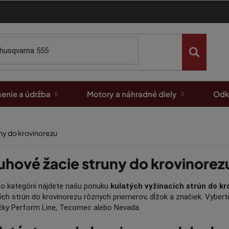
enie a údržba
Motory a náhradné diely
Odk
ny do krovinorezu
uhové žacie struny do krovinorez
to kategórii nájdete našu ponuku
kulatých vyžínacích strún do kr
ých strún do krovinorezu rôznych priemerov, dĺžok a značiek. Vyberte
čky Perform Line, Tecomec alebo Nevada.