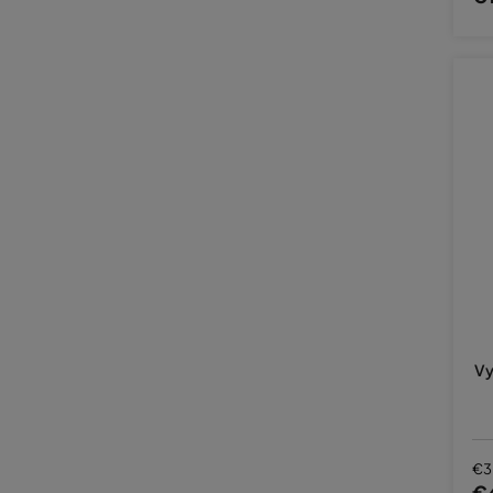
Vy
€3
€