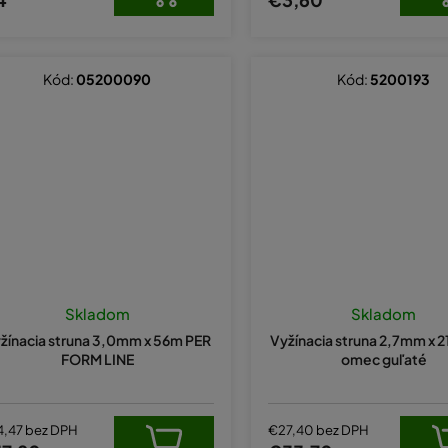
Kód:
05200090
Kód:
5200193
Skladom
Skladom
žínacia struna 3,0mm x 56m PER
Vyžínacia struna 2,7mm x 
FORM LINE
omec guľaté
4,47 bez DPH
€27,40 bez DPH