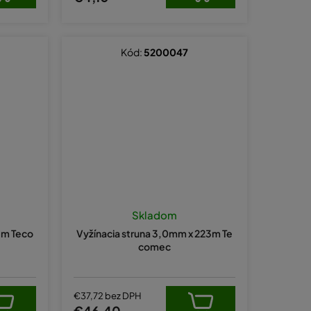
Kód:
5200047
Skladom
15m Teco
Vyžínacia struna 3,0mm x 223m Te
comec
€37,72 bez DPH
€46,40