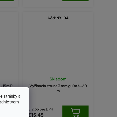
Kód:
NYL04
Skladom
ta-15m P
Vyžínacia struna 3 mm guľatá -60
úzsku
m
e stránky a
redníctvom
€12,56 bez DPH
€15,45