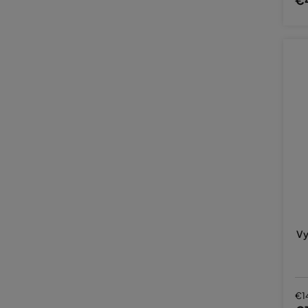
Vy
€1