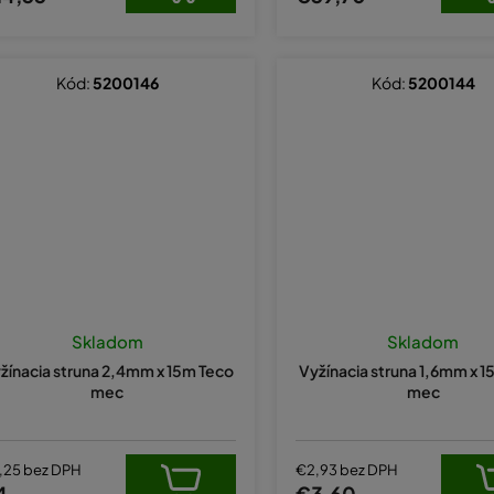
Kód:
5200146
Kód:
5200144
Skladom
Skladom
žínacia struna 2,4mm x 15m Teco
Vyžínacia struna 1,6mm x 
mec
mec
,25 bez DPH
€2,93 bez DPH
4
€3,60