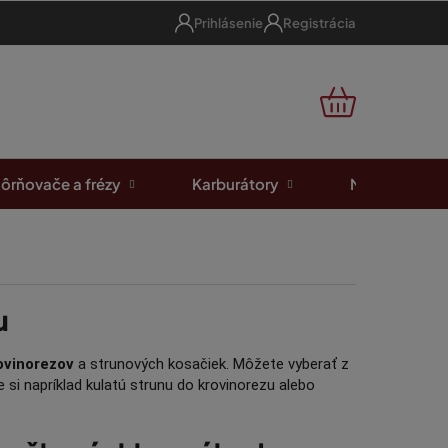
Prihlásenie
Registrácia
NÁKUPNÝ
KOŠÍK
ôrňovače a frézy
Karburátory
Motorové píl
u
ovinorezov
a strunových kosačiek. Môžete vyberať z
 si napríklad kulatú strunu do krovinorezu alebo