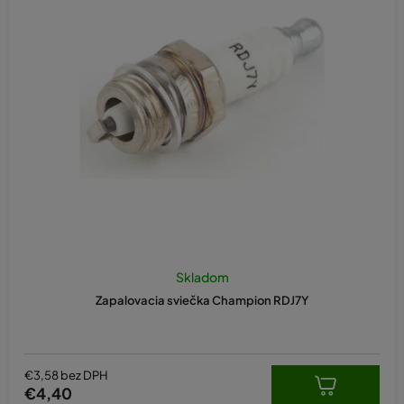
e
p
r
o
d
u
k
t
o
v
Skladom
Zapalovacia sviečka Champion RDJ7Y
€3,58 bez DPH
€4,40