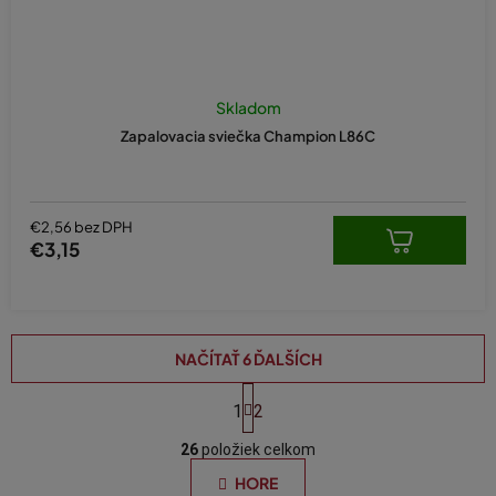
Skladom
Zapalovacia sviečka Champion L86C
€2,56 bez DPH
€3,15
NAČÍTAŤ 6 ĎALŠÍCH
S
t
1
2
O
r
á
26
položiek celkom
v
n
l
HORE
k