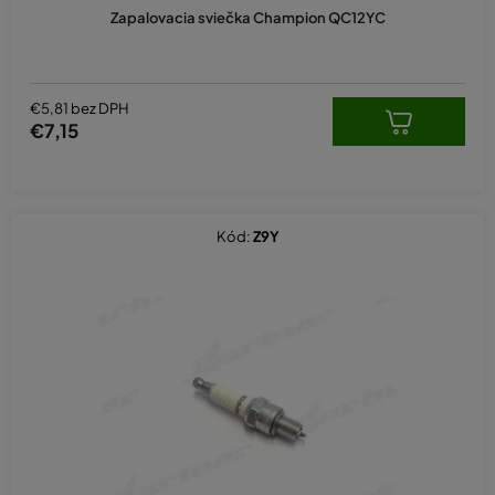
Zapalovacia sviečka Champion QC12YC
€5,81 bez DPH
€7,15
Kód:
Z9Y