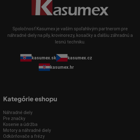
Spoločnosť Kasumex je vaším spoľahlivým partnerom pre
náhradné diely na píly, krovinorezy, kosačky a ďalšiu záhradnú a
lesnú techniku.
kasumex.sk
kasumex.cz
kasumex.hr
Kategórie eshopu
Náhradné diely
Pre značky
Kosenie a údržba
Motory a náhradné diely
Odkôrňovače a frézy