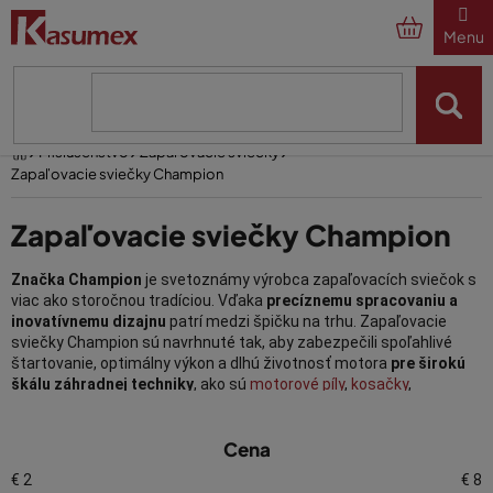
Prejsť
na
obsah
Domov
Príslušenstvo
Zapaľovacie sviečky
Zapaľovacie sviečky Champion
Zapaľovacie sviečky Champion
Značka Champion
je svetoznámy výrobca zapaľovacích sviečok s
viac ako storočnou tradíciou. Vďaka
precíznemu spracovaniu a
inovatívnemu dizajnu
patrí medzi špičku na trhu. Zapaľovacie
sviečky Champion sú navrhnuté tak, aby zabezpečili spoľahlivé
štartovanie, optimálny výkon a dlhú životnosť motora
pre širokú
škálu záhradnej techniky
, ako sú
motorové píly
,
kosačky
,
krovinorezy, záhradné traktory a ďalšie zariadenia.
V
Cena
Zapaľovacie sviečky Champion v e-
ý
shope Kasumex
p
€
2
€
8