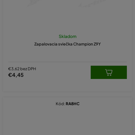
Skladom
Zapalovacia sviečka Champion Z9Y
€3,62 bez DPH
€4,45
Kód:
RA8HC