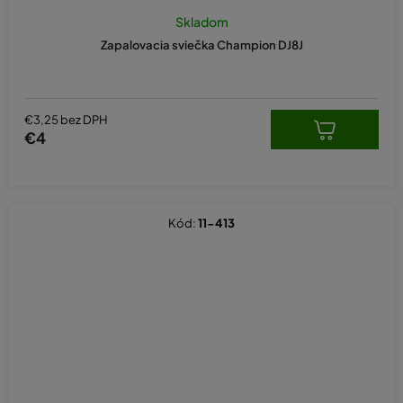
Skladom
Zapalovacia sviečka Champion DJ8J
€3,25 bez DPH
€4
Kód:
11-413