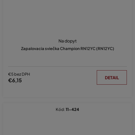
Na dopyt
Zapalovacia sviečka Champion RN12YC (RN12YC)
€5 bez DPH
DETAIL
€6,15
Kód:
11-424