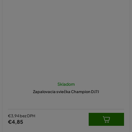
Skladom
Zapalovacia sviečka Champion DJ7J
€3,94 bez DPH
€4,85