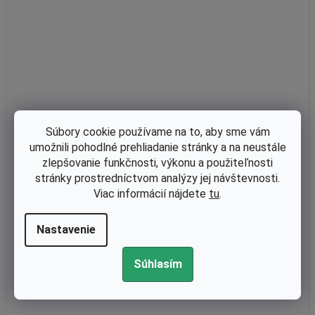
Súbory cookie používame na to, aby sme vám
umožnili pohodlné prehliadanie stránky a na neustále
zlepšovanie funkčnosti, výkonu a použiteľnosti
stránky prostredníctvom analýzy jej návštevnosti.
Skladom
Viac informácií nájdete
tu
.
Zapalovacia sviečka Champion RN11YC
Nastavenie
Súhlasím
€3,25 bez DPH
€4