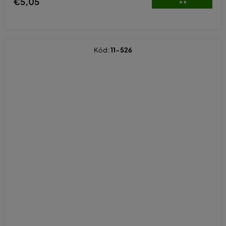
€5,05
Kód:
11-526