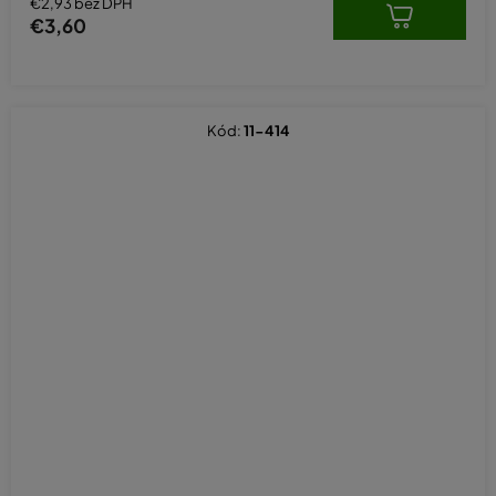
€2,93 bez DPH
€3,60
Kód:
11-414