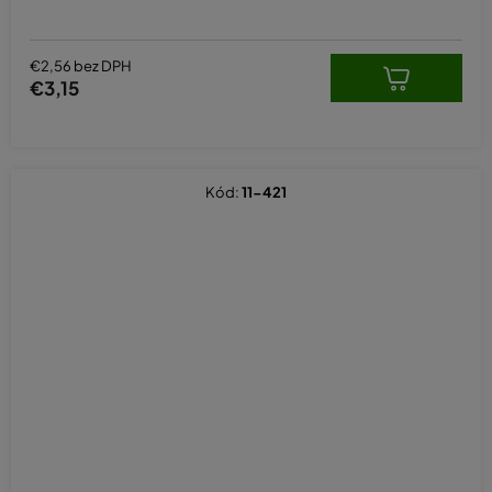
€2,56 bez DPH
€3,15
Kód:
11-421