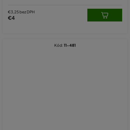
€3,25 bez DPH
€4
Kód:
11-481