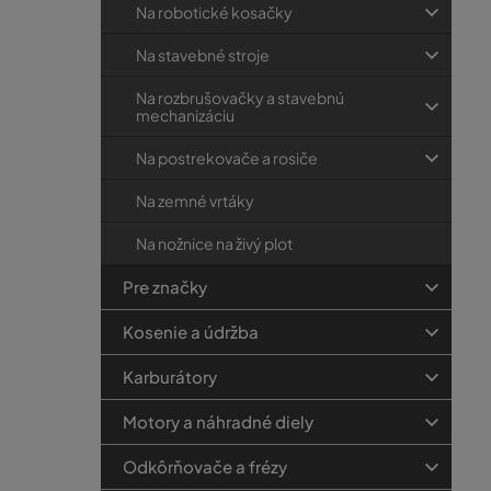
Na robotické kosačky
Na stavebné stroje
Na rozbrušovačky a stavebnú
mechanizáciu
Na postrekovače a rosiče
Na zemné vrtáky
Na nožnice na živý plot
Pre značky
Kosenie a údržba
Karburátory
Motory a náhradné diely
Odkôrňovače a frézy