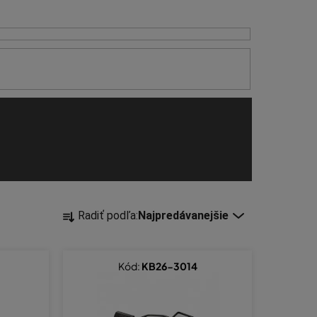
R
Radiť podľa:
Najpredávanejšie
a
d
e
Kód:
KB26-3014
n
i