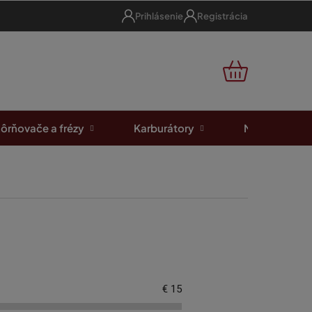
Prihlásenie
Registrácia
NÁKUPNÝ
KOŠÍK
ôrňovače a frézy
Karburátory
Motorové píl
€
15