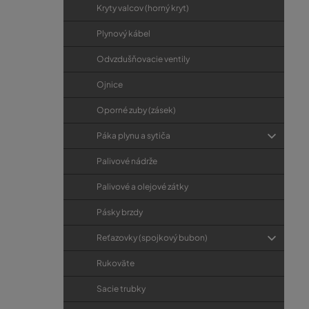
Kryty valcov (horný kryt)
Plynový kábel
Odvzdušňovacie ventily
Ojnice
Oporné zuby (zásek)
Páka plynu a sytiča
Palivové nádrže
Palivové a olejové zátky
Pásky brzdy
Reťazovky (spojkový bubon)
Rukoväte
Sacie trubky