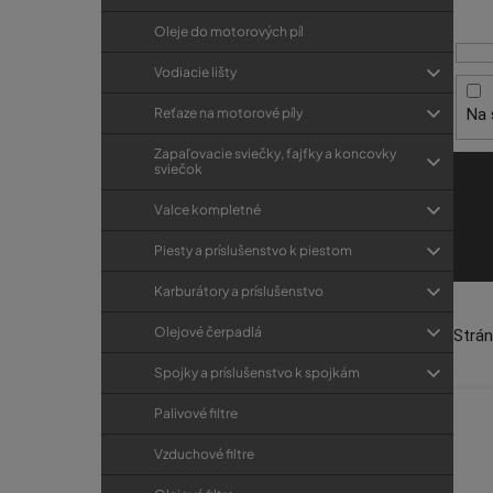
i
p
r
s
a
Oleje do motorových píl
i
p
e
n
Vodiacie lišty
r
e
Na 
Reťaze na motorové píly
o
l
d
Zapaľovacie sviečky, fajfky a koncovky
sviečok
u
k
Valce kompletné
t
Piesty a príslušenstvo k piestom
o
Karburátory a príslušenstvo
v
Olejové čerpadlá
Strá
Spojky a príslušenstvo k spojkám
Palivové filtre
Vzduchové filtre