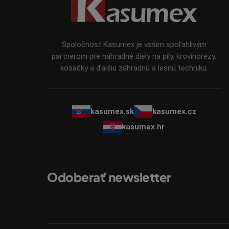
p
ä
t
i
Spoločnosť Kasumex je vaším spoľahlivým
e
partnerom pre náhradné diely na píly, krovinorezy,
kosačky a ďalšiu záhradnú a lesnú techniku.
kasumex.sk
kasumex.cz
kasumex.hr
Odoberať newsletter
Vložte svoj e-mail a my Vám budeme zasielať infor