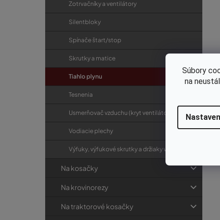
Zotrvačníky a ventilátory
Silentbloky
Spínače štart/stop
Skrutky a matice
Súbory coo
Tiahlo plynu
na neustá
Tesnenia
Usmerňovač vzduchu (kryt ventilátora)
Nastaven
Vodiacie plechy
Výfuky, výfukové skrutky a držiaky výfukov
Na kosačky
Na krovinorezy
Na traktorové kosačky