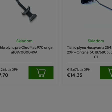
Skladom
Skladom
ahlo plynu pre OleoMac 970 origin
Tiahlo plynu Husqvarna 254,
ál 097000049A
2XP - Originál 501876803,
01
,26 bez DPH
€11,67 bez DPH
7,70
€14,35
O
v
l
á