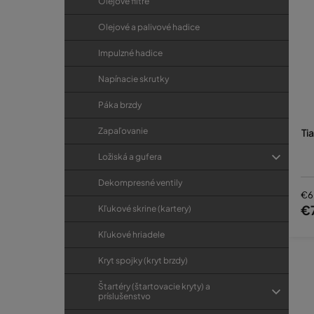
Olejové filtre
Olejové a palivové hadice
Impulzné hadice
Napínacie skrutky
Páka brzdy
Zapaľovanie
Ti
Ložiská a gufera
Dekompresné ventily
€6
€
Kľukové skrine (kartery)
Kľukové hriadele
Kryt spojky (kryt brzdy)
Štartéry (štartovacie kryty) a
príslušenstvo