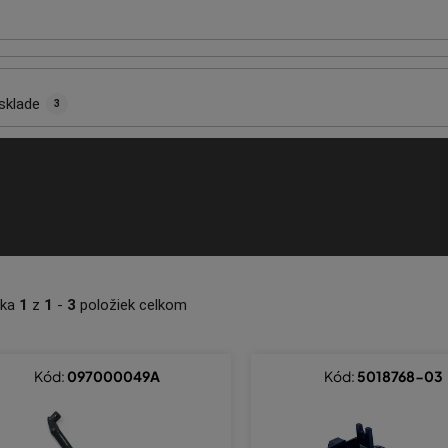
sklade
3
nka
1
z
1
-
3
položiek celkom
Kód:
097000049A
Kód:
5018768-03