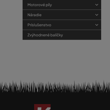
Motorové píly
Náradie
Príslušenstvo
Zvýhodnené balíčky
Z
á