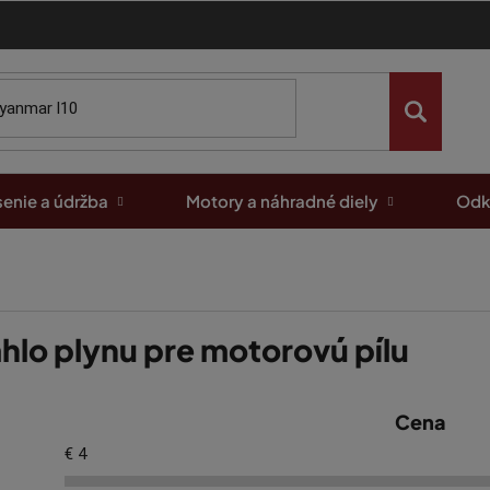
enie a údržba
Motory a náhradné diely
Odk
ahlo plynu pre motorovú pílu
Cena
€
4