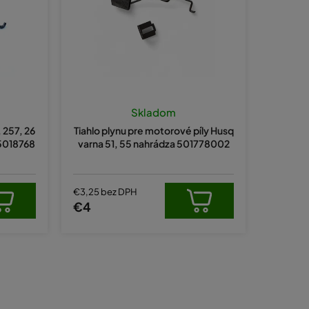
e
p
r
o
d
u
Skladom
k
 257, 26
Tiahlo plynu pre motorové píly Husq
t
 5018768
varna 51, 55 nahrádza 501778002
o
v
€3,25 bez DPH
€4