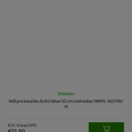
Skladom
Nôž pre kosačku ALKO Silver 52 cm (nahrádza 118995, 462705/
4)
€10,16 bez DPH
€12,50