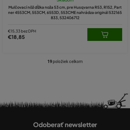
Mulčovací nôž dĺžka noža 53 cm, pre Husqvarna R53, R152, Part
ner 4553CM, 553CM, 6553D, 553CME nahrádza originál 532165
833, 532406712
€15,33 bez DPH
€18,85
19
položiek celkom
O
v
l
á
d
a
c
i
Z
e
á
p
Odoberať newsletter
p
r