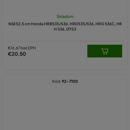
Skladom
Nôž 52,5 cm Honda HRB535/536, HRD535/536, HRG 536C, HR
H 536, IZY53
€16,67 bez DPH
€20,50
Kód:
92-7100