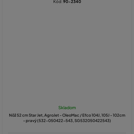
Kód:
90-2340
Skladom
Nôž 52 cm Star Jet, AgroJet - OleoMac / Efco 104J, 105J - 102cm
- pravý (532-050422-543, SG532050422543)