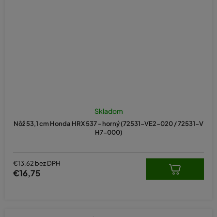
Skladom
Nôž 53,1 cm Honda HRX 537 - horný (72531-VE2-020 / 72531-V
H7-000)
€13,62 bez DPH
€16,75