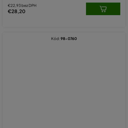
€22,93 bez DPH
€28,20
Kód:
98-0760