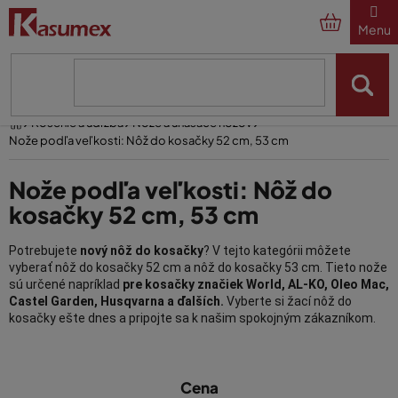
Prejsť
na
obsah
Domov
Kosenie a údržba
Nože a unášače nožov
Nože podľa veľkosti: Nôž do kosačky 52 cm, 53 cm
Nože podľa veľkosti: Nôž do
kosačky 52 cm, 53 cm
Potrebujete
nový nôž do kosačky
? V tejto kategórii môžete
vyberať nôž do kosačky 52 cm a nôž do kosačky 53 cm. Tieto nože
sú určené napríklad
pre kosačky značiek World, AL-KO, Oleo Mac,
Castel Garden, Husqvarna a ďalších.
Vyberte si žací nôž do
kosačky ešte dnes a pripojte sa k našim spokojným zákazníkom.
>Ako vyberať náhradný nôž do
V
kosačky?
Cena
ý