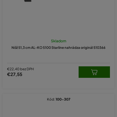
Priemerné
hodnotenie
Skladom
produktu
Nôž 51,3 cm AL-KO 5100 Starline nahrádza originál 510366
je
5,0
z
5
hviezdičiek.
€22,40 bez DPH
€27,55
Kód:
100-307