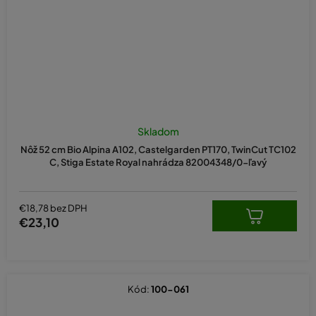
Skladom
Nôž 52 cm Bio Alpina A102, Castelgarden PT170, TwinCut TC102
C, Stiga Estate Royal nahrádza 82004348/0-ľavý
€18,78 bez DPH
€23,10
Kód:
100-061