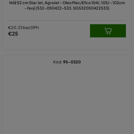
Nôž 52 cm Star Jet, AgroJet - Oleo Mac/Efco 104J, 105J - 102cm
- ľavý (532-050422-533, SG532050422533)
€20,33 bez DPH
€25
Kód:
95-0320