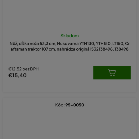
Skladom
Nôž, dĺžka noža 53,3 cm, Husqvarna YTH130, YTH150, LT150, Cr
aftsman traktor 107 cm, nahrádza originál 532138498, 138498
€12,52 bez DPH
€15,40
Kód:
95-0050