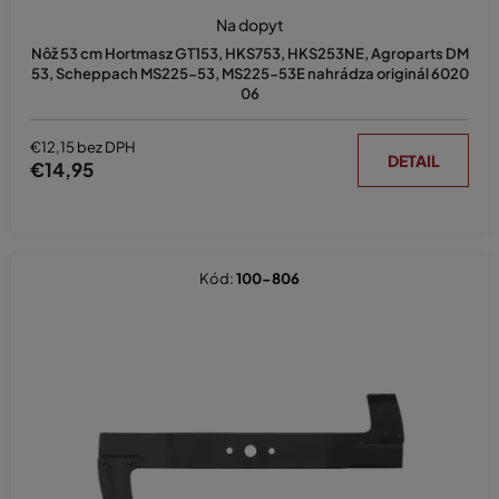
Na dopyt
Nôž 53 cm Hortmasz GT153, HKS753, HKS253NE, Agroparts DM
53, Scheppach MS225-53, MS225-53E nahrádza originál 6020
06
€12,15 bez DPH
DETAIL
€14,95
Kód:
100-806