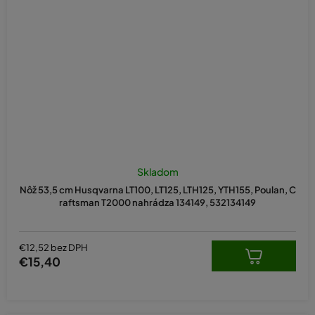
Skladom
Nôž 53,5 cm Husqvarna LT100, LT125, LTH125, YTH155, Poulan, C
raftsman T2000 nahrádza 134149, 532134149
€12,52 bez DPH
€15,40