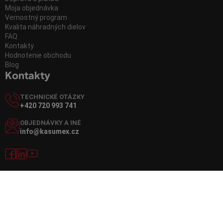
Moja objednávka
Vernostný program
Kvalita náhradných dielov
FAQ
Kontakty
Hodnotenie obchodu
Blog
Kontakty
TECHNICKÉ OTÁZKY
+420 720 993 741
OBJEDNÁVKY A INÉ
info@kasumex.cz
Vytvoril Shoptet