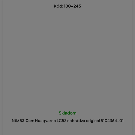
Kód:
100-245
Skladom
Nôž 53,0cm Husqvarna LC53 nahrádza originál 5104364-01