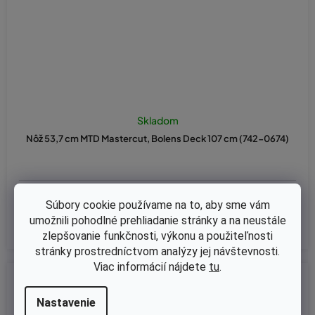
Skladom
Nôž 53,7 cm MTD Mastercut, Bolens Deck 107 cm (742-0674)
€14,63 bez DPH
Súbory cookie používame na to, aby sme vám
€18
umožnili pohodlné prehliadanie stránky a na neustále
zlepšovanie funkčnosti, výkonu a použiteľnosti
stránky prostredníctvom analýzy jej návštevnosti.
Viac informácií nájdete
tu
.
Kód:
98-0490
Nastavenie