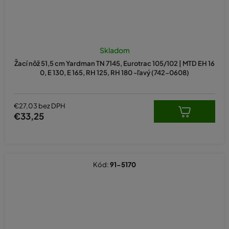
Skladom
Žací nôž 51,5 cm Yardman TN 7145, Eurotrac 105/102 | MTD EH 16
0, E 130, E 165, RH 125, RH 180 -ľavý (742-0608)
€27,03 bez DPH
€33,25
Kód:
91-5170