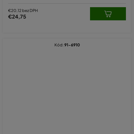
€20,12 bez DPH
€24,75
Kód:
91-6910