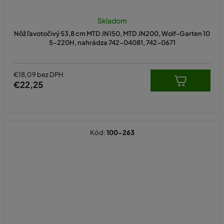
Skladom
Nôž ľavotočivý 53,8 cm MTD JN150, MTD JN200, Wolf-Garten 10
5-220H, nahrádza 742-04081, 742-0671
€18,09 bez DPH
€22,25
Kód:
100-263