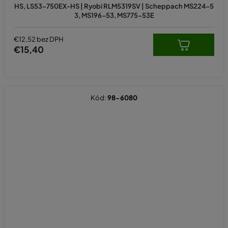
HS, LS53-750EX-HS | Ryobi RLM5319SV | Scheppach MS224-5
3, MS196-53, MS775-53E
€12,52 bez DPH
€15,40
Kód:
98-6080