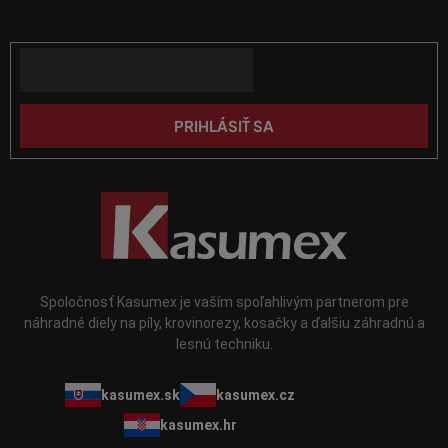
Vložte svoj e-mail a my Vám budeme zasielať informácie o nových
ä
v
produktoch na našom e-shope.
k
t
y
Email
i
v
e
ý
p
PRIHLÁSIŤ SA
i
s
u
Spoločnosť Kasumex je vaším spoľahlivým partnerom pre
náhradné diely na píly, krovinorezy, kosačky a ďalšiu záhradnú a
lesnú techniku.
kasumex.sk
kasumex.cz
kasumex.hr