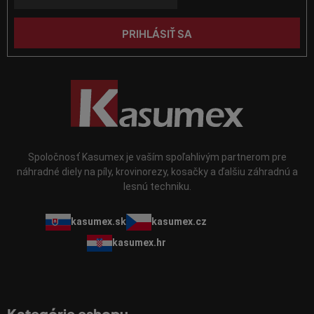
v
e
ý
p
PRIHLÁSIŤ SA
i
s
u
Spoločnosť Kasumex je vaším spoľahlivým partnerom pre
náhradné diely na píly, krovinorezy, kosačky a ďalšiu záhradnú a
lesnú techniku.
kasumex.sk
kasumex.cz
kasumex.hr
Kategórie eshopu