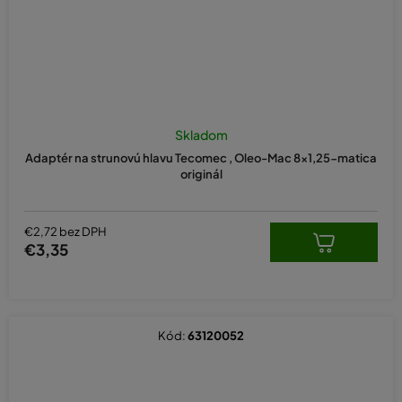
Skladom
Adaptér na strunovú hlavu Tecomec , Oleo-Mac 8x1,25-matica
originál
€2,72 bez DPH
€3,35
Kód:
63120052