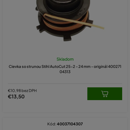
d
u
k
t
o
v
Skladom
Cievka so strunou Stihl AutoCut 25-2 - 24 mm - originál 400271
04313
€10,98 bez DPH
€13,50
Kód:
40037104307