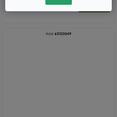
€2,72 bez DPH
€3,35
Kód:
63120049