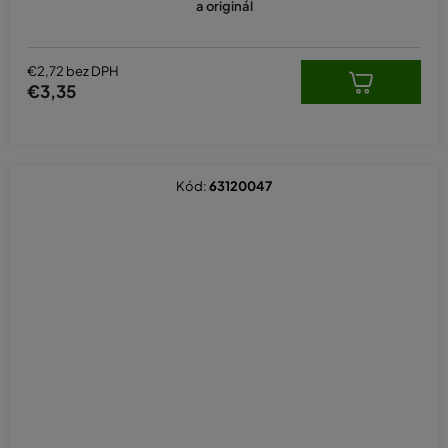
a originál
€2,72 bez DPH
€3,35
Kód:
63120047