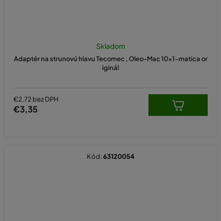
Skladom
Adaptér na strunovú hlavu Tecomec , Oleo-Mac 10x1-matica or
iginál
€2,72 bez DPH
€3,35
Kód:
63120054