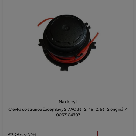
Na dopyt
Cievka so strunou žacej hlavy 2,7 AC 36-2, 46-2, 56-2 originál 4
0037104307
€7,96 bez DPH