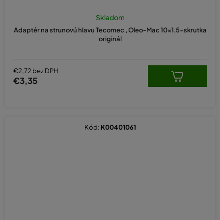
Skladom
Adaptér na strunovú hlavu Tecomec , Oleo-Mac 10x1,5-skrutka
originál
€2,72 bez DPH
€3,35
Kód:
K00401061