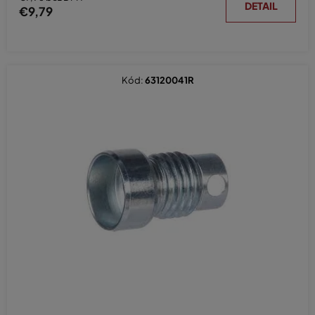
DETAIL
€9,79
Kód:
63120041R