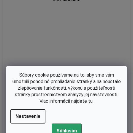
Súbory cookie používame na to, aby sme vám
umožnili pohodlné prehliadanie stránky a na neustále
zlepšovanie funkčnosti, výkonu a použiteľnosti
stránky prostredníctvom analýzy jej návštevnosti.
Viac informácií nájdete
tu
.
Skladom
Adaptér na strunovú hlavu Tecomec , Oleo-Mac 12x1,25-matic
Nastavenie
a originál
Súhlasím