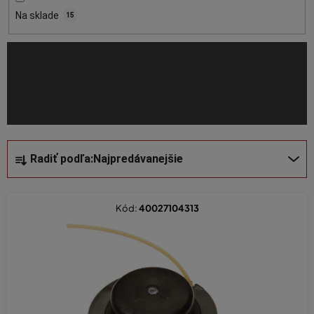
o
Na sklade
15
d
u
k
t
o
v
R
Radiť podľa:
Najpredávanejšie
a
d
e
Kód:
40027104313
n
i
e
p
r
o