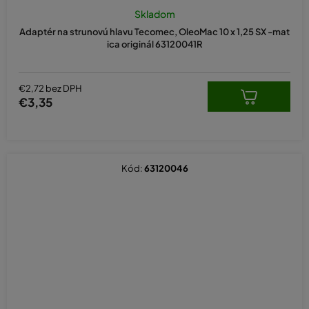
Skladom
Adaptér na strunovú hlavu Tecomec, OleoMac 10 x 1,25 SX -mat
ica originál 63120041R
€2,72 bez DPH
€3,35
Kód:
63120046