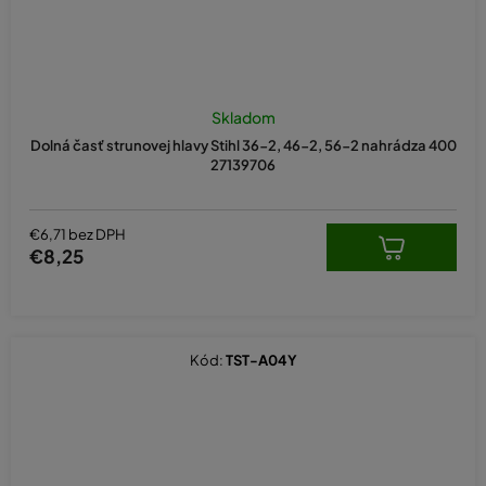
Skladom
Dolná časť strunovej hlavy Stihl 36-2, 46-2, 56-2 nahrádza 400
27139706
€6,71 bez DPH
€8,25
Kód:
TST-A04Y