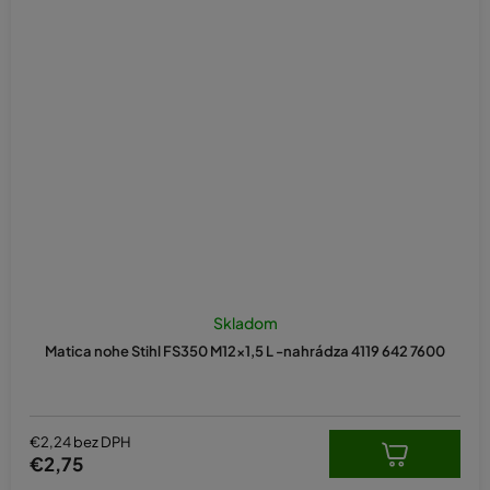
Skladom
Matica nohe Stihl FS350 M12x1,5 L -nahrádza 4119 642 7600
€2,24 bez DPH
€2,75