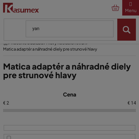
Prejsť
na
obsah
Domov
Kosenie a údržba
Hlavy kosiacich strún
Matica adaptér a náhradné diely pre strunové hlavy
Matica adaptér a náhradné diely
pre strunové hlavy
V
Cena
ý
p
€
2
€
14
i
s
p
r