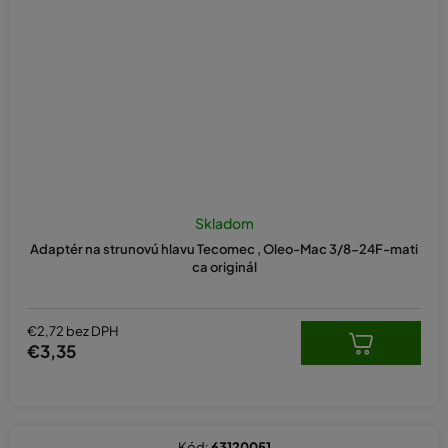
Skladom
Adaptér na strunovú hlavu Tecomec , Oleo-Mac 3/8-24F-mati
ca originál
€2,72 bez DPH
€3,35
Kód:
63120051