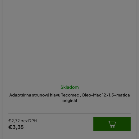
Skladom
Adaptér na strunovú hlavu Tecomec , Oleo-Mac 12x1,5-matica
originál
€2,72 bez DPH
€3,35