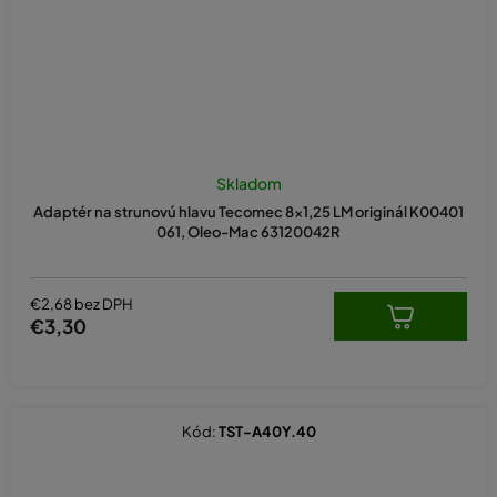
Skladom
Adaptér na strunovú hlavu Tecomec 8x1,25 LM originál K00401
061, Oleo-Mac 63120042R
€2,68 bez DPH
€3,30
Kód:
TST-A40Y.40