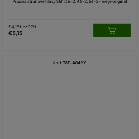
Pružina strunové hlavy Stihl 36-2, 46-2, 56-2- nie je originál
€4,19 bez DPH
€5,15
Kód:
TST-A04YY