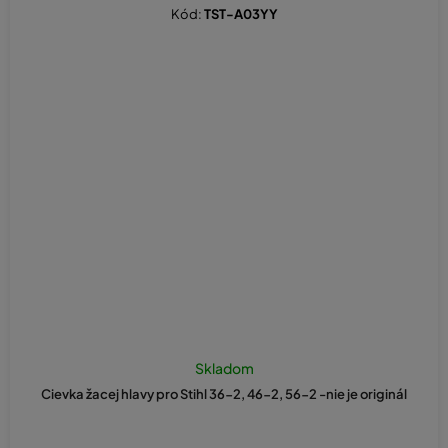
Kód:
TST-A03YY
Skladom
Cievka žacej hlavy pro Stihl 36-2, 46-2, 56-2 -nie je originál