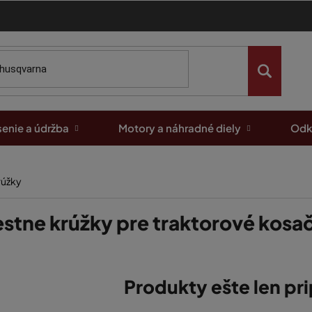
enie a údržba
Motory a náhradné diely
Odk
rúžky
estne krúžky pre traktorové kosa
Produkty ešte len pr