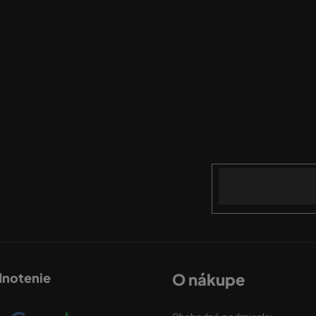
Email
mácie o nových produktoch na našom e-shope.
dnotenie
O nákupe