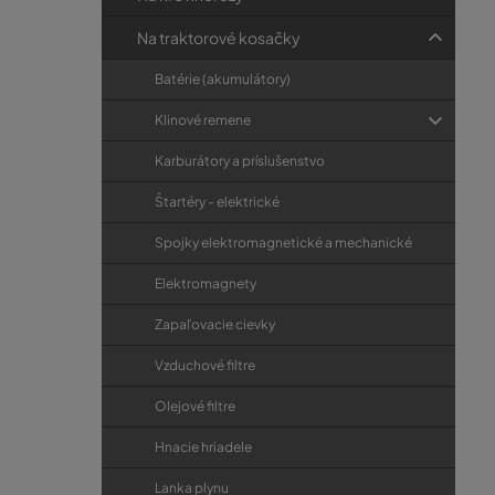
p
r
a
i
Na traktorové kosačky
e
n
Batérie (akumulátory)
e
Klinové remene
l
Karburátory a príslušenstvo
Štartéry - elektrické
Spojky elektromagnetické a mechanické
Elektromagnety
Zapaľovacie cievky
Vzduchové filtre
Olejové filtre
Hnacie hriadele
Lanka plynu