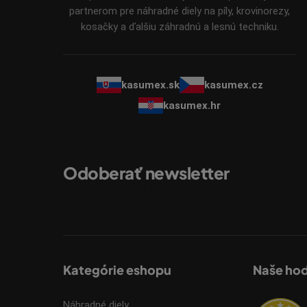
e
partnerom pre náhradné diely na píly, krovinorezy,
kosačky a ďalšiu záhradnú a lesnú techniku.
kasumex.sk
kasumex.cz
kasumex.hr
Odoberať newsletter
Vložte svoj e-mail a my Vám budeme zasielať infor
Kategórie eshopu
Naše ho
Náhradné diely