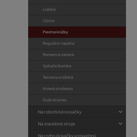
Ložiská
Ojnice
Piestne krúžky
Regulátor napätia
Remenica vretená
Spínače štartéra
Tesnenia a ložiská
Kolesá a kolieska
Duše do pneu
Na robotické kosačky
Na stavebné stroje
Na rozbrušovačky a stavebnú