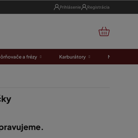
Prihlásenie
Registrácia
NÁKUPNÝ
KOŠÍK
ôrňovače a frézy
Karburátory
Motorové píl
čky
ipravujeme.