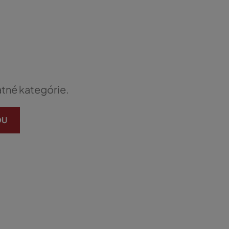
atné kategórie.
DU