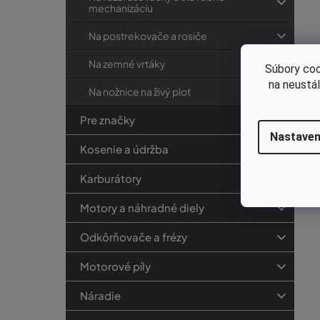
mechanizáciu
Na postrekovače a rosiče
Na zemné vrtáky
Súbory coo
na neustá
Na nožnice na živý plot
Pre značky
Nastaven
Kosenie a údržba
Karburátory
Motory a náhradné diely
Odkôrňovače a frézy
Motorové píly
Náradie