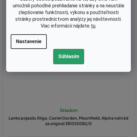
Kód:
167-136
umožnili pohodlné prehliadanie stránky a na neustále
zlepšovanie funkčnosti, výkonu a použiteľnosti
stránky prostredníctvom analýzy jej návštevnosti.
Viac informácií nájdete
tu
.
Nastavenie
Súhlasím
Skladom
Lanko pojazdu Stiga, Castel Garden, Mountfield, Alpina nahrád
za originál 381030082/0