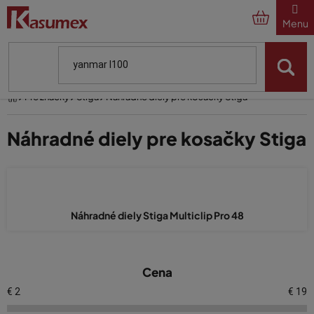
Prejsť
na
obsah
Domov
Pre značky
Stiga
Náhradné diely pre kosačky Stiga
Náhradné diely pre kosačky Stiga
Náhradné diely Stiga Multiclip Pro 48
V
Cena
ý
p
€
2
€
19
i