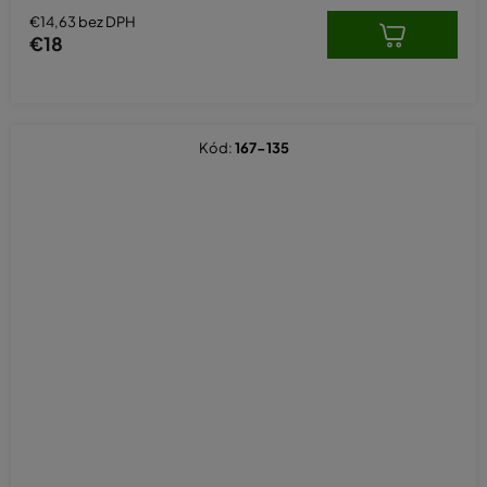
€14,63 bez DPH
€18
Kód:
167-135