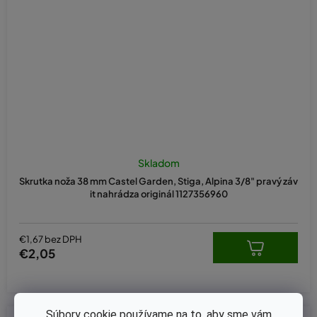
Skladom
Skrutka noža 38 mm Castel Garden, Stiga, Alpina 3/8" pravý záv
it nahrádza originál 1127356960
€1,67 bez DPH
€2,05
Súbory cookie používame na to, aby sme vám