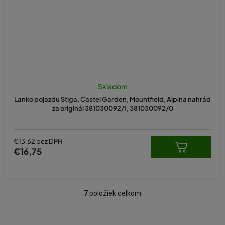
Skladom
Lanko pojazdu Stiga, Castel Garden, Mountfield, Alpina nahrád
za originál 381030092/1, 381030092/0
€13,62 bez DPH
€16,75
7
položiek celkom
O
v
l