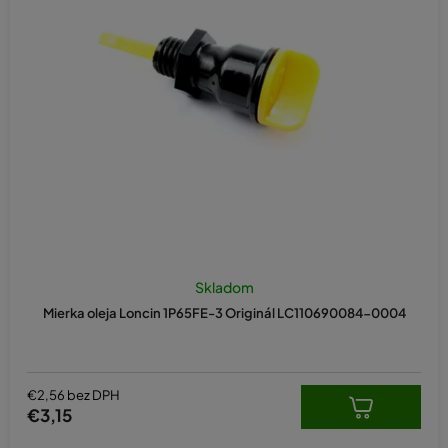
e
p
r
o
d
u
k
t
o
v
Skladom
Mierka oleja Loncin 1P65FE-3 Originál LC110690084-0004
€2,56 bez DPH
€3,15