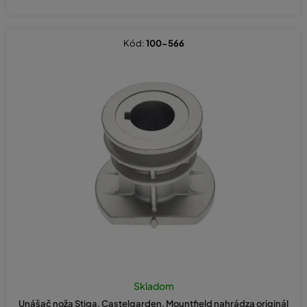
Kód:
100-566
Skladom
Unášač noža Stiga, Castelgarden, Mountfield nahrádza originál