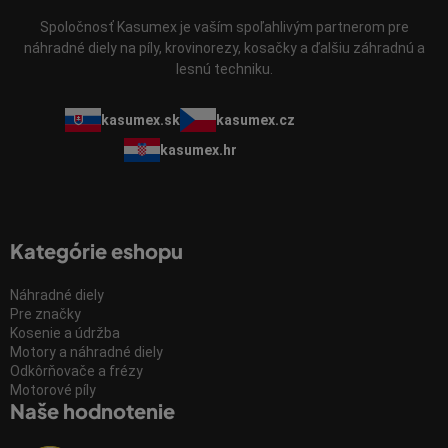
Spoločnosť Kasumex je vaším spoľahlivým partnerom pre
náhradné diely na píly, krovinorezy, kosačky a ďalšiu záhradnú a
lesnú techniku.
kasumex.sk
kasumex.cz
kasumex.hr
Kategórie eshopu
Náhradné diely
Pre značky
Kosenie a údržba
Motory a náhradné diely
Odkôrňovače a frézy
Motorové píly
Naše hodnotenie