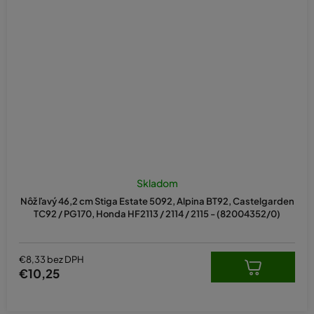
Skladom
Nôž ľavý 46,2 cm Stiga Estate 5092, Alpina BT92, Castelgarden
TC92 / PG170, Honda HF2113 / 2114 / 2115 - (82004352/0)
€8,33 bez DPH
€10,25