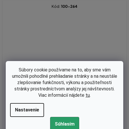
Kód:
100-264
Súbory cookie používame na to, aby sme vám
umožnili pohodlné prehliadanie stránky a na neustále
zlepšovanie funkčnosti, výkonu a použiteľnosti
stránky prostredníctvom analýzy jej návštevnosti.
Viac informácií nájdete
tu
.
Priemerné
hodnotenie
Skladom
Nastavenie
produktu
Nôž 37,8cm MTD LE3814, Faworyt KC1600, Handy KC1600, Stig
je
a Collector 40E, Bosch ARM 37, Hecht 1638R, 303248° BL380E,
5,0
Súhlasím
Wolf Select
z