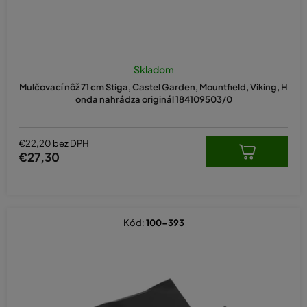
Skladom
Mulčovací nôž 71 cm Stiga, Castel Garden, Mountfield, Viking, H
onda nahrádza originál 184109503/0
€22,20 bez DPH
€27,30
Kód:
100-393