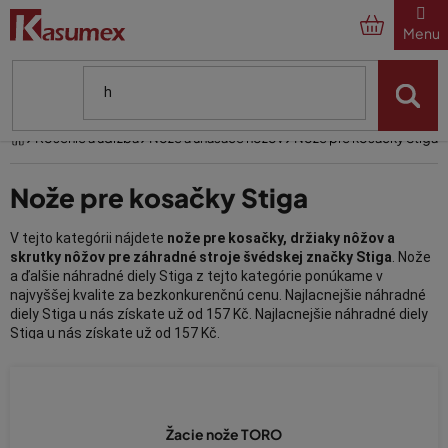
Prejsť
na
obsah
Domov
Kosenie a údržba
Nože a unášače nožov
Nože pre kosačky Stiga
Nože pre kosačky Stiga
V tejto kategórii nájdete
nože pre kosačky, držiaky nôžov a
skrutky nôžov pre záhradné stroje švédskej značky Stiga
. Nože
a ďalšie náhradné diely Stiga z tejto kategórie ponúkame v
najvyššej kvalite za bezkonkurenčnú cenu. Najlacnejšie náhradné
diely Stiga u nás získate už od 157 Kč. Najlacnejšie náhradné diely
Stiga u nás získate už od 157 Kč.
Vyberte si z pestrej ponuky nôžov Stiga rôznych rozmerov alebo z
ďalších súčiastok a predĺžte tak životnosť vašej záhradnej
kosačky. Sme overeným predajcom náhradných dielov pre
záhradnú techniku Stiga už viac ako 25 rokov.
Žacie nože TORO