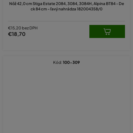
Nôž 42,0 cm Stiga Estate 2084, 3084, 3084H, Alpina BT84 - De
ck 84 cm - ľavý nahrádza 182004358/0
€15,20 bez DPH
€18,70
Kód:
100-309