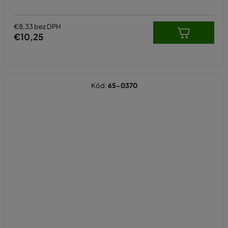
€8,33 bez DPH
€10,25
Kód:
65-0370