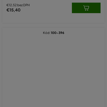
€12,52 bez DPH
€15,40
Kód:
100-396