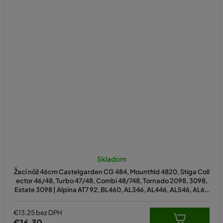
Skladom
Žací nôž 46cm Castelgarden CG 484, Mountfild 4820, Stiga Coll
ector 46/48, Turbo 47/48, Combi 48/748, Tornado 2098, 3098,
Estate 3098 | Alpina AT7 92, BL460, AL346, AL446, AL546, AL64
6 | Mountfield 1436, 1636, 1736H Twin, 3600SH - Deck 92 cm - m
ul
€13,25 bez DPH
€16,30