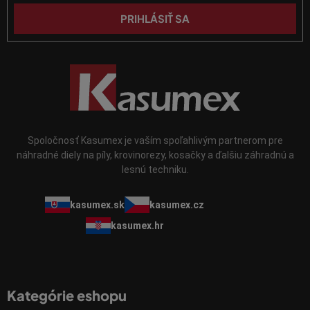
u
PRIHLÁSIŤ SA
Spoločnosť Kasumex je vaším spoľahlivým partnerom pre
náhradné diely na píly, krovinorezy, kosačky a ďalšiu záhradnú a
lesnú techniku.
kasumex.sk
kasumex.cz
kasumex.hr
Kategórie eshopu