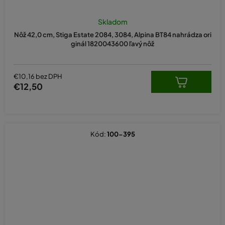
Skladom
Nôž 42,0 cm, Stiga Estate 2084, 3084, Alpina BT84 nahrádza ori
ginál 1820043600 ľavý nôž
€10,16 bez DPH
€12,50
Kód:
100-395