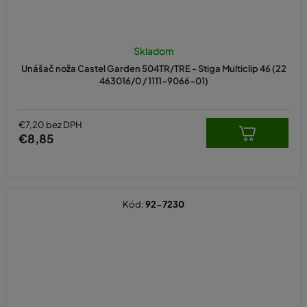
Skladom
Unášač noža Castel Garden 504TR/TRE - Stiga Multiclip 46 (22
463016/0 / 1111-9066-01)
€7,20 bez DPH
€8,85
Kód:
92-7230