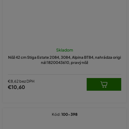
Skladom
Nôž 42 cm Stiga Estate 2084, 3084, Alpina BT84, nahrádza origi
nál 1820043610, pravý nôž
€8,62 bez DPH
€10,60
Kód:
100-398