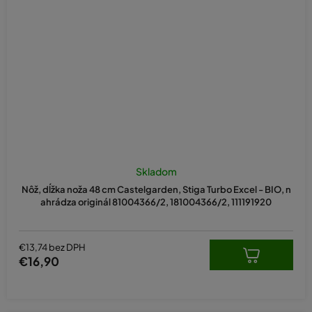
Skladom
Nôž, dĺžka noža 48 cm Castelgarden, Stiga Turbo Excel - BIO, n
ahrádza originál 81004366/2, 181004366/2, 111191920
€13,74 bez DPH
€16,90