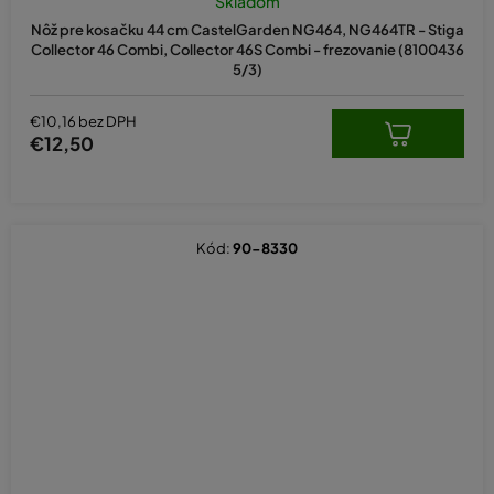
Skladom
Nôž pre kosačku 44 cm CastelGarden NG464, NG464TR - Stiga
Collector 46 Combi, Collector 46S Combi - frezovanie (8100436
5/3)
€10,16 bez DPH
€12,50
Kód:
90-8330