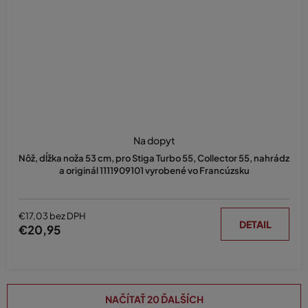
Na dopyt
Nôž, dĺžka noža 53 cm, pro Stiga Turbo 55, Collector 55, nahrádz
a originál 1111909101 vyrobené vo Francúzsku
€17,03 bez DPH
DETAIL
€20,95
NAČÍTAŤ 20 ĎALŠÍCH