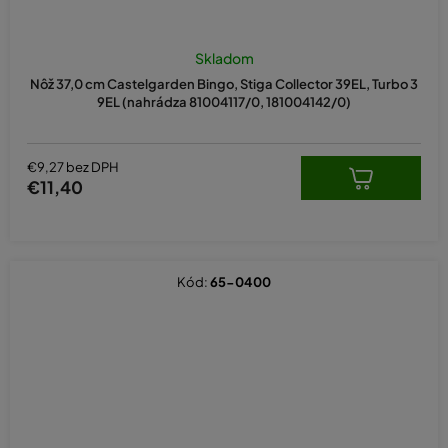
Priemerné
hodnotenie
Skladom
produktu
Nôž 37,0 cm Castelgarden Bingo, Stiga Collector 39EL, Turbo 3
je
9EL (nahrádza 81004117/0, 181004142/0)
5,0
z
5
hviezdičiek.
€9,27 bez DPH
€11,40
Kód:
65-0400