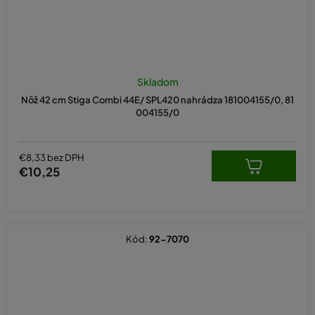
Skladom
Nôž 42 cm Stiga Combi 44E/ SPL420 nahrádza 181004155/0, 81
004155/0
€8,33 bez DPH
€10,25
Kód:
92-7070