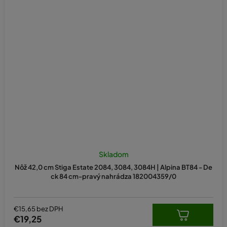
Skladom
Nôž 42,0 cm Stiga Estate 2084, 3084, 3084H | Alpina BT84 - De
ck 84 cm-pravý nahrádza 182004359/0
€15,65 bez DPH
€19,25