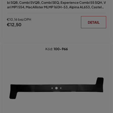
bi SQB, Combi SVQB, Combi SEQ, Experience Combi 55 SQH, V
ari MP1 554, MacAllister MLMP 160H-53, Alpina AL653, Castelga
rden MP1 554, XS55, Mountfield SP535 HW, HW531 nahrádza ori
ginál 181004409/0
€10,16 bez DPH
DETAIL
€12,50
Kód:
100-966