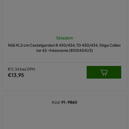
Skladom
Nôž 41,2 cm Castelgarden R 430/434, TD 430/434, Stiga Collec
tor 43 -frézovanie (81004341/3)
€11,34 bez DPH
€13,95
Kód:
91-9860