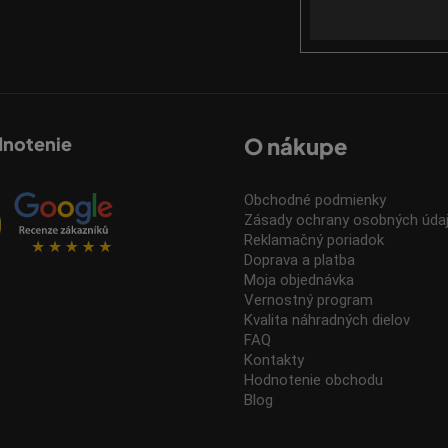
mácie o nových produktoch na našom e-shope.
dnotenie
O nákupe
Obchodné podmienky
Zásady ochrany osobných úda
Reklamačný poriadok
Doprava a platba
Moja objednávka
Vernostný program
Kvalita náhradných dielov
FAQ
Kontakty
Hodnotenie obchodu
Blog