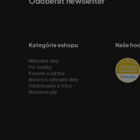
Odoberať newsletter
Vložte svoj e-mail a my Vám budeme zasielať infor
Kategórie eshopu
Naše ho
Náhradné diely
Pre značky
Kosenie a údržba
Motory a náhradné diely
Odkôrňovače a frézy
Motorové píly