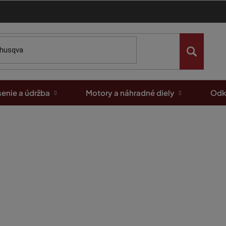
enie a údržba
Motory a náhradné diely
Odk
k nakupovat