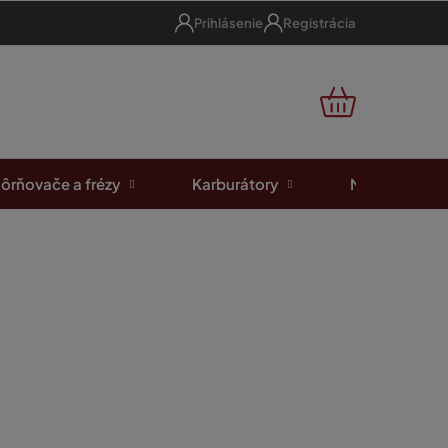
Prihlásenie
Registrácia
NÁKUPNÝ
KOŠÍK
ôrňovače a frézy
Karburátory
Motorové píl