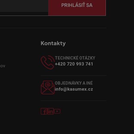
PRIHLÁSIŤ SA
Kontakty
TECHNICKÉ OTÁZKY
+420 720 993 741
jov
OBJEDNÁVKY A INÉ
info@kasumex.cz