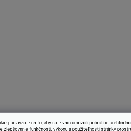
kie používame na to, aby sme vám umožnili pohodlné prehliadani
le zlepšovanie funkčnosti, výkonu a použiteľnosti stránky prost