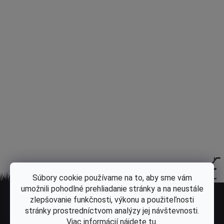
Popis
Diskusia
Hodnotenie
Súbory cookie používame na to, aby sme vám
Z
umožnili pohodlné prehliadanie stránky a na neustále
á
zlepšovanie funkčnosti, výkonu a použiteľnosti
Odoberať newsletter
stránky prostredníctvom analýzy jej návštevnosti.
p
Vložte svoj e-mail a my Vám budeme zasielať informácie o nových
Viac informácií nájdete
tu
.