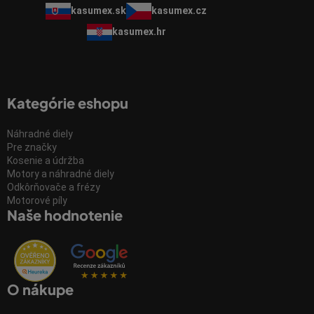
kasumex.sk
kasumex.cz
kasumex.hr
Kategórie eshopu
Náhradné diely
Pre značky
Kosenie a údržba
Motory a náhradné diely
Odkôrňovače a frézy
Motorové píly
Naše hodnotenie
O nákupe