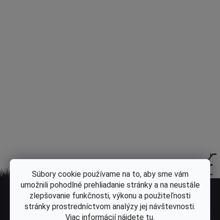
Popis
Diskusia
Hodnotenie
Súbory cookie používame na to, aby sme vám
Z
umožnili pohodlné prehliadanie stránky a na neustále
á
zlepšovanie funkčnosti, výkonu a použiteľnosti
Odoberať newsletter
stránky prostredníctvom analýzy jej návštevnosti.
p
Vložte svoj e-mail a my Vám budeme zasielať informácie o nových
Viac informácií nájdete
tu
.