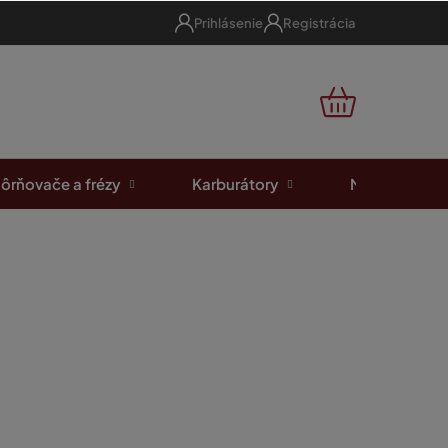
Prihlásenie
Registrácia
NÁKUPNÝ
KOŠÍK
ôrňovače a frézy
Karburátory
Motorové píl
odnotenia
usqvarna 340, 340 e, 345, 345
57, 359 (537 09 31-01)
Skladom