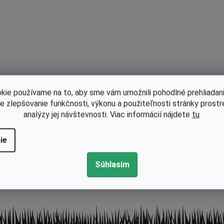
Popis
Hodnotenie
Diskusi
Kategória
EAN
kie používame na to, aby sme vám umožnili pohodlné prehliadani
le zlepšovanie funkčnosti, výkonu a použiteľnosti stránky prost
analýzy jej návštevnosti. Viac informácií nájdete
tu
.
ie
Súhlasím