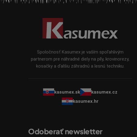
Z
á
p
ä
t
i
Spoločnosť Kasumex je vaším spoľahlivým
e
partnerom pre náhradné diely na píly, krovinorezy,
kosačky a ďalšiu záhradnú a lesnú techniku.
kasumex.sk
kasumex.cz
kasumex.hr
Odoberať newsletter