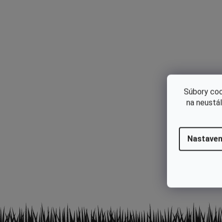
Popis produktu nie je dostupný
Súbory coo
na neustá
High-contrast mode
Nastaven