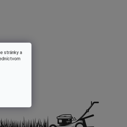
a
Štartovacie pružiny pre motorové
píly
8606017560937
e stránky a
redníctvom