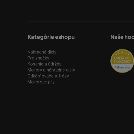
Vložte svoj e-mail a my Vám budeme zasielať infor
Kategórie eshopu
Naše ho
Náhradné diely
Pre značky
Kosenie a údržba
Motory a náhradné diely
Odkôrňovače a frézy
Motorové píly