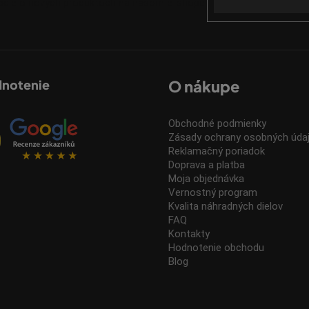
mácie o nových produktoch na našom e-shope.
dnotenie
O nákupe
Obchodné podmienky
Zásady ochrany osobných úda
Reklamačný poriadok
Doprava a platba
Moja objednávka
Vernostný program
Kvalita náhradných dielov
FAQ
Kontakty
Hodnotenie obchodu
Blog