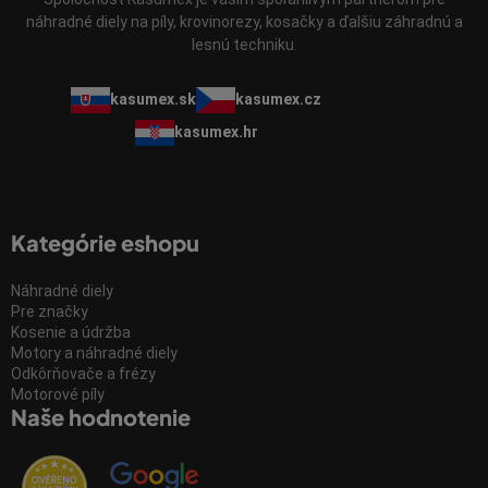
náhradné diely na píly, krovinorezy, kosačky a ďalšiu záhradnú a
lesnú techniku.
kasumex.sk
kasumex.cz
kasumex.hr
Kategórie eshopu
Náhradné diely
Pre značky
Kosenie a údržba
Motory a náhradné diely
Odkôrňovače a frézy
Motorové píly
Naše hodnotenie