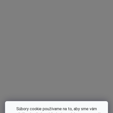
Kód:
654-140
€15,45
DO KOŠÍKA
€12,56 bez DPH
Jednotková cena:
Tlač
Opýtať sa
Popis
Diskusia
Hodnotenie
Súbory cookie používame na to, aby sme vám