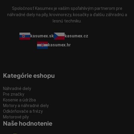
Spoločnosť Kasumex je vaším spoľahlivým partnerom pre
náhradné diely na píly, krovinorezy, kosačky a ďalšiu záhradnú a
lesnú techniku.
kasumex.sk
kasumex.cz
kasumex.hr
Kategórie eshopu
Náhradné diely
Pre značky
Kosenie a údržba
Motory a náhradné diely
Odkôrňovače a frézy
Motorové píly
Naše hodnotenie