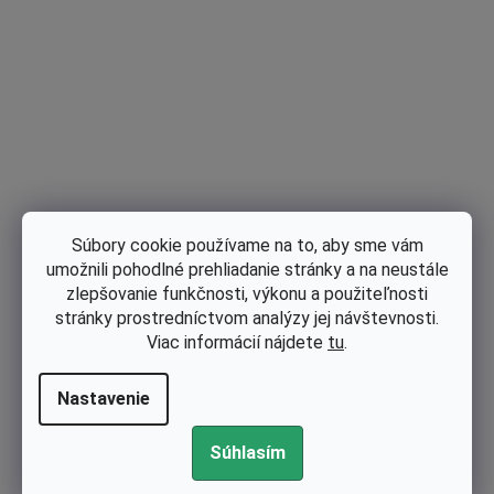
Súbory cookie používame na to, aby sme vám
Skladom
umožnili pohodlné prehliadanie stránky a na neustále
zlepšovanie funkčnosti, výkonu a použiteľnosti
Sacia trubka Husqvarna 365, 371, 372 - Jonsered 2165 (nahrádza
stránky prostredníctvom analýzy jej návštevnosti.
503743901)
Viac informácií nájdete
tu
.
€5 bez DPH
Nastavenie
€6,15
Súhlasím