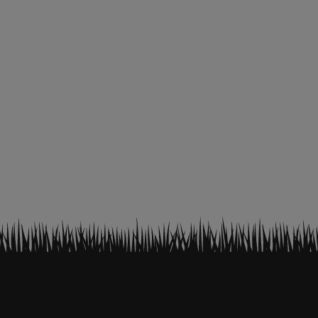
od roku 2013, 548SWE, 5484SX, 548SW od roku 20
14, 5484SXE, 5483SW, 5483SWE, 548 INSTART nah
rádza originál 26300248802
€10,16 bez DPH
€12,50