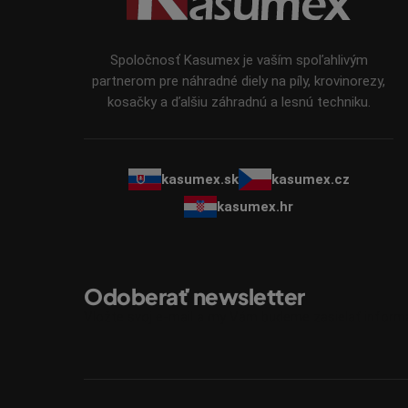
ä
t
i
Spoločnosť Kasumex je vaším spoľahlivým
e
partnerom pre náhradné diely na píly, krovinorezy,
kosačky a ďalšiu záhradnú a lesnú techniku.
kasumex.sk
kasumex.cz
kasumex.hr
Odoberať newsletter
Vložte svoj e-mail a my Vám budeme zasielať infor