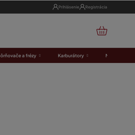
Prihlásenie
Registrácia
NÁKUPNÝ
KOŠÍK
ôrňovače a frézy
Karburátory
Motorové píl
70, GX340, GX390
odnotenia
a F7TC Zapalovacia sviečka
 GX120, GX160, GX200,
X340, GX390
Skladom