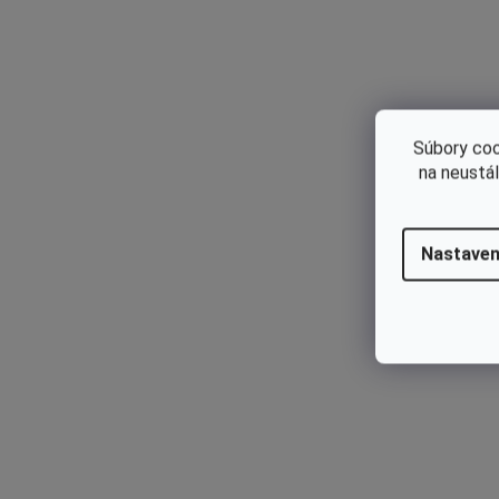
Kód:
41490201201
Súbory coo
na neustá
Nastaven
Skladom
Valec Stihl FS94C Originál 41490201201
€39,59 bez DPH