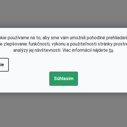
Kód:
KB-0307
kie používame na to, aby sme vám umožnili pohodlné prehliadani
le zlepšovanie funkčnosti, výkonu a použiteľnosti stránky prost
analýzy jej návštevnosti. Viac informácií nájdete
tu
.
ie
Súhlasím
Skladom
Ihlové ložisko reťazky pre motorové píly Stihl 017, 01
8, 021, 023, 025, 029, 039, MS170 nahrádza 951293
32260
€1,26 bez DPH