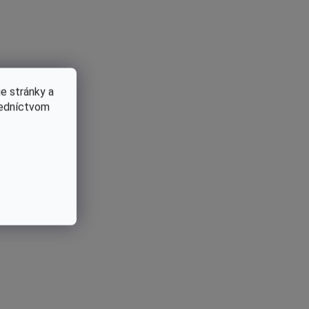
Kód:
61400181
e stránky a
redníctvom
Skladom
Valec s piestom Oleo-Mac BC530T, BC530S, BCF5
30, BCF550, BC550 MASTER Originál 61400181
€156,26 bez DPH