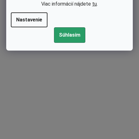
Viac informácií nájdete
tu
.
Kód:
KB-0150D
Nastavenie
Súhlasím
Skladom
Skriňa spojky pre krovinorez Alko, Hecht 26 mm, štvorhran 7×7,