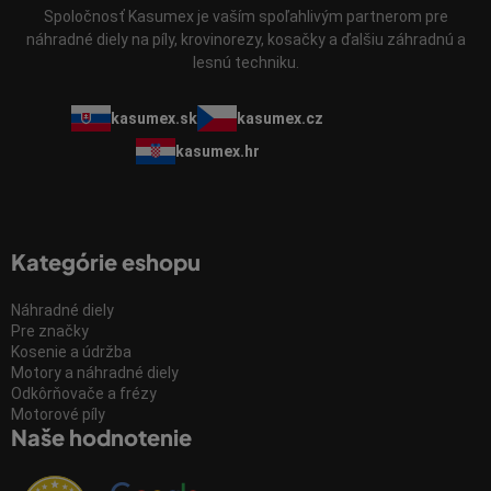
Spoločnosť Kasumex je vaším spoľahlivým partnerom pre
náhradné diely na píly, krovinorezy, kosačky a ďalšiu záhradnú a
lesnú techniku.
kasumex.sk
kasumex.cz
kasumex.hr
Kategórie eshopu
Náhradné diely
Pre značky
Kosenie a údržba
Motory a náhradné diely
Odkôrňovače a frézy
Motorové píly
Naše hodnotenie