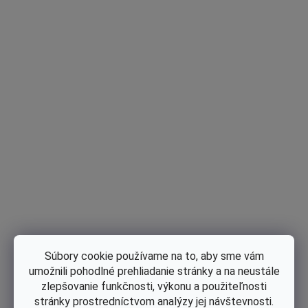
Skladom
Reťazka 3/8-7 Hecht 3800 s ložiskom
Súbory cookie používame na to, aby sme vám
€5 bez DPH
umožnili pohodlné prehliadanie stránky a na neustále
€6,15
zlepšovanie funkčnosti, výkonu a použiteľnosti
stránky prostredníctvom analýzy jej návštevnosti.