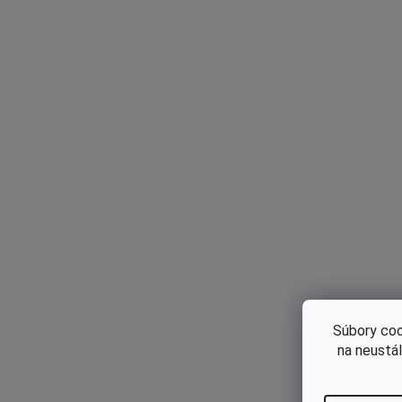
Pr
Súbory coo
€0
na neustá
€