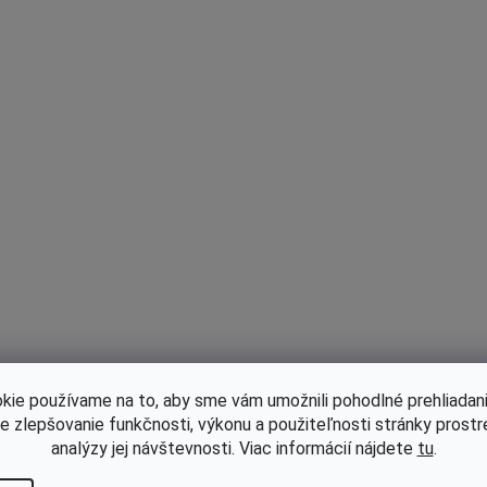
Kód:
LC180130290-0001
Kód:
LC170010045-0
Skladom
Skladom
edfilter Loncin 1P70FC, LC1P70F
Palivový filter Loncin 2P77
A Originál LC180130290-0001
2P73F, Husqvarna HV586AE
ST550, TRE635V, Stihl EV
L-KO V-TWIN Originál 5985
kie používame na to, aby sme vám umožnili pohodlné prehliadani
18551572/0
,81 bez DPH
€5 bez DPH
le zlepšovanie funkčnosti, výkonu a použiteľnosti stránky prost
1
€6,15
analýzy jej návštevnosti. Viac informácií nájdete
tu
.