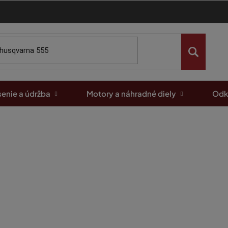
enie a údržba
Motory a náhradné diely
Odk
ONCIN
nka
1
z
2
-
39
položiek celkom