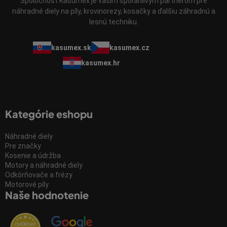
Spoločnosť Kasumex je vaším spoľahlivým partnerom pre
náhradné diely na píly, krovinorezy, kosačky a ďalšiu záhradnú a
lesnú techniku.
kasumex.sk
kasumex.cz
kasumex.hr
Kategórie eshopu
Náhradné diely
Pre značky
Kosenie a údržba
Motory a náhradné diely
Odkôrňovače a frézy
Motorové píly
Naše hodnotenie