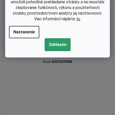
umožnili pohodlné prehliadanie stránky a na neustále
Skladom
zlepšovanie funkčnosti, výkonu a použiteľnosti
Kľuková hriadeľ Oleo-Mac 746, 750, 753 - Efco 8460, 8553, 846
stránky prostredníctvom analýzy jej návštevnosti.
0
Viac informácií nájdete
tu
.
Nastavenie
€44,59 bez DPH
€54,85
Súhlasím
Kód:
61070079AR