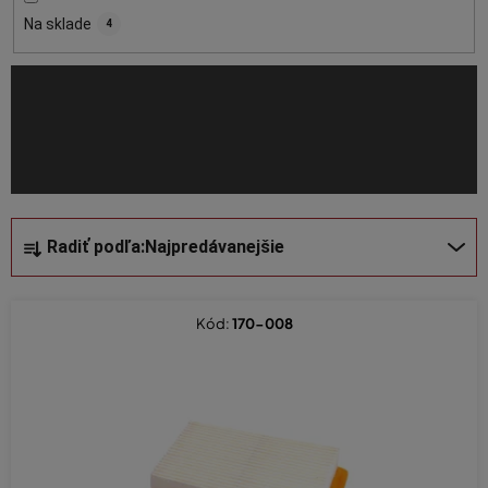
o
Na sklade
4
d
u
k
t
o
v
R
Radiť podľa:
Najpredávanejšie
a
d
e
Kód:
170-008
n
i
e
p
r
o