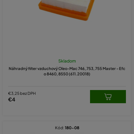
d
u
k
t
o
v
Skladom
Náhradný filter vzduchový Oleo-Mac 746, 753, 755 Master - Efc
o 8460, 8550 (611.20018)
€3,25 bez DPH
€4
Kód:
180-08