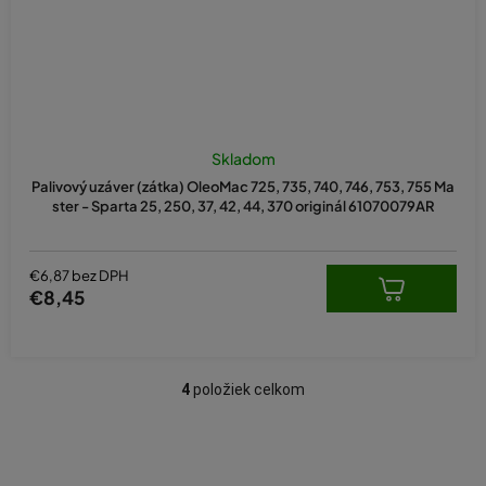
Skladom
Palivový uzáver (zátka) OleoMac 725, 735, 740, 746, 753, 755 Ma
ster - Sparta 25, 250, 37, 42, 44, 370 originál 61070079AR
€6,87 bez DPH
€8,45
4
položiek celkom
O
v
l
á