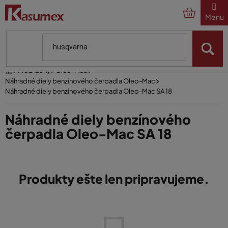
Prejsť
na
obsah
Domov
Pre značky
Oleo-Mac
Náhradné diely benzínového čerpadla Oleo-Mac
Náhradné diely benzínového čerpadla Oleo-Mac SA 18
Náhradné diely benzínového
čerpadla Oleo-Mac SA 18
Produkty ešte len pripravujeme.