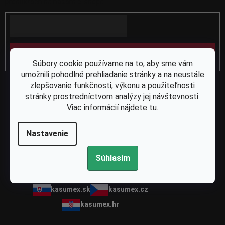
produktoch na našom e-shope.
t
Email
i
e
PRIHLÁSIŤ SA
Súbory cookie používame na to, aby sme vám
umožnili pohodlné prehliadanie stránky a na neustále
zlepšovanie funkčnosti, výkonu a použiteľnosti
stránky prostredníctvom analýzy jej návštevnosti.
Viac informácií nájdete
tu
.
Nastavenie
Spoločnosť Kasumex je vaším spoľahlivým partnerom pre
náhradné diely na píly, krovinorezy, kosačky a ďalšiu záhradnú a
Súhlasím
lesnú techniku.
kasumex.sk
kasumex.cz
kasumex.hr