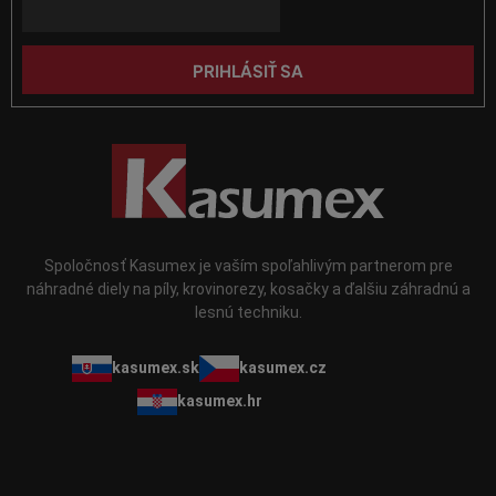
i
e
PRIHLÁSIŤ SA
Spoločnosť Kasumex je vaším spoľahlivým partnerom pre
náhradné diely na píly, krovinorezy, kosačky a ďalšiu záhradnú a
lesnú techniku.
kasumex.sk
kasumex.cz
kasumex.hr