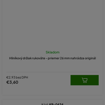
Skladom
Hliníkový držiak rukoväte - priemer 26 mm nahrádza originál
€2,93 bez DPH
€3,60
Kód:
KB-0434