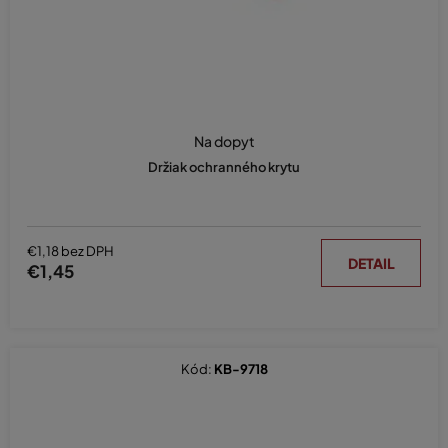
Na dopyt
Držiak ochranného krytu
€1,18 bez DPH
DETAIL
€1,45
Kód:
KB-9718