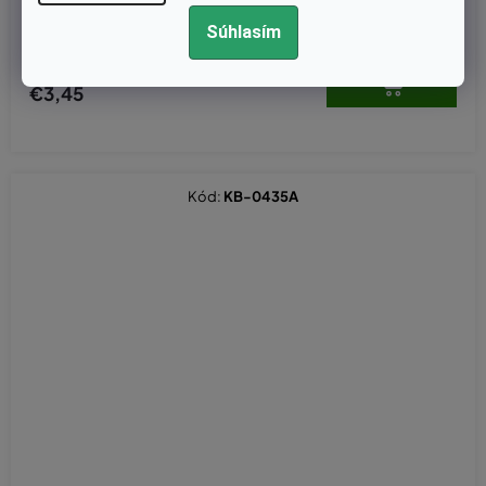
Súhlasím
€2,80 bez DPH
€3,45
Kód:
KB-0435A