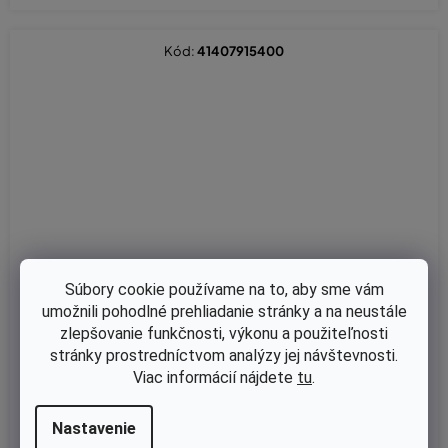
Kód:
41407915400
Súbory cookie používame na to, aby sme vám
umožnili pohodlné prehliadanie stránky a na neustále
zlepšovanie funkčnosti, výkonu a použiteľnosti
stránky prostredníctvom analýzy jej návštevnosti.
Viac informácií nájdete
tu
.
Skladom
Nastavenie
Držiak pro Stihl KM55, FS38, FS45, FS46 - Originál 41407915400