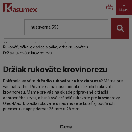
Prejsť
na
obsah
Domov
Náhradné diely
Na krovinorezy
Rukoväť, páka, ovládacia páka, držiak rukoväte
Držiak rukoväte krovinorezu
Držiak rukoväte krovinorezu
Polámalo sa vám
držadlo rukoväte na krovinoreze
? Máme pre
vás náhradné. Pozrite sa na našu ponuku držadiel rukovätí
krovinorezu. Máme pre vás na sklade pripravené držadlá
ochranného krytu, a hliníkové držadlá rukoväte pre krovinorezy
Oleo-Mac. Držadlá rukoväte u nás môžete kúpiť aj podľa ich
priemeru - napr. priemer 26 mm a 28 mm.
V
Cena
ý