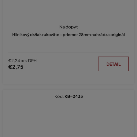
Priemerné
hodnotenie
Na dopyt
produktu
Hliníkový držiak rukoväte - priemer 28mm nahrádza originál
je
5,0
z
5
hviezdičiek.
€2,24 bez DPH
DETAIL
€2,75
Kód:
KB-0435