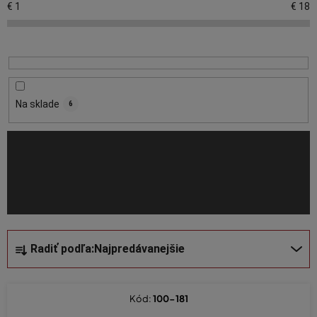
p
€
1
€
18
i
s
p
r
o
Na sklade
6
d
u
k
t
o
v
R
Radiť podľa:
Najpredávanejšie
a
d
e
Kód:
100-181
n