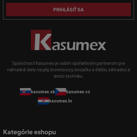
ý
p
PRIHLÁSIŤ SA
i
s
u
Spoločnosť Kasumex je vaším spoľahlivým partnerom pre
náhradné diely na píly, krovinorezy, kosačky a ďalšiu záhradnú a
lesnú techniku.
kasumex.sk
kasumex.cz
kasumex.hr
Kategórie eshopu