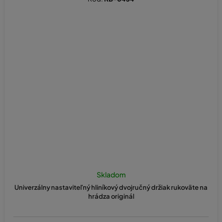
Skladom
Univerzálny nastaviteľný hliníkový dvojručný držiak rukoväte na
hrádza originál