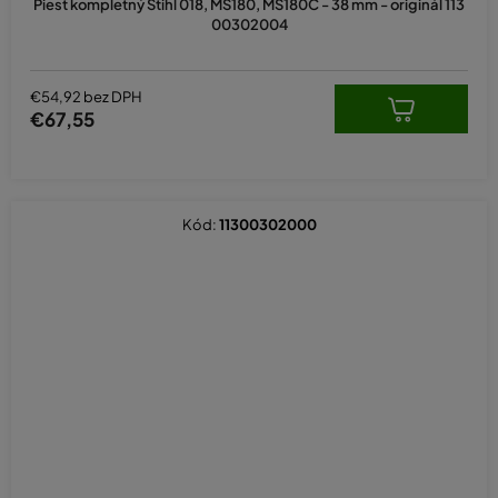
Piest kompletný Stihl 018, MS180, MS180C - 38 mm - originál 113
00302004
€54,92 bez DPH
€67,55
Kód:
11300302000