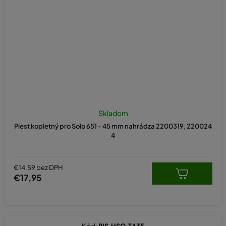
Skladom
Piest kopletný pro Solo 651 - 45 mm nahrádza 2200319, 220024
4
€14,59 bez DPH
€17,95
Kód:
PIS.HSQ.T435