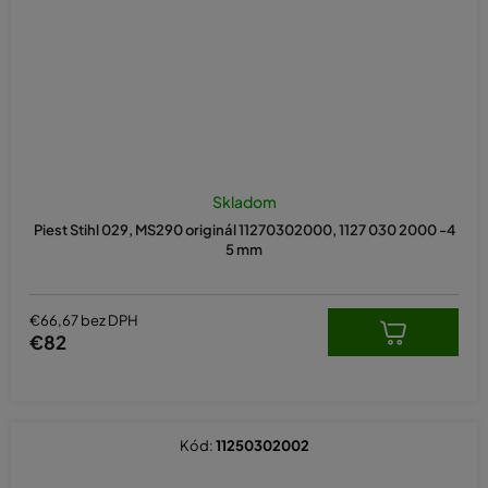
Skladom
Piest Stihl 029, MS290 originál 11270302000, 1127 030 2000 -4
5 mm
€66,67 bez DPH
€82
Kód:
11250302002