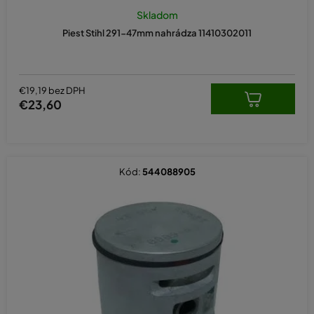
Skladom
Piest Stihl 291-47mm nahrádza 11410302011
€19,19 bez DPH
€23,60
Kód:
544088905