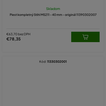
Skladom
Piest kompletný Stihl MS211 - 40 mm - originál 11390302007
€63,70 bez DPH
€78,35
Kód:
11330302001