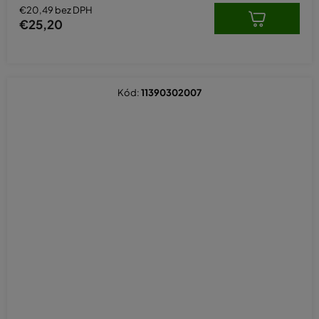
€20,49 bez DPH
€25,20
Kód:
11390302007