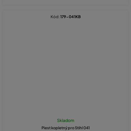
Kód:
179-041KB
Skladom
Piest kopletný pro Stihl 041