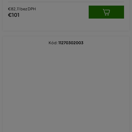
€82,11 bez DPH
€101
Kód:
11270302003