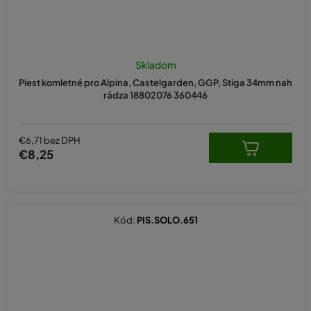
Skladom
Piest komletné pro Alpina, Castelgarden, GGP, Stiga 34mm nah
rádza 18802076 360446
€6,71 bez DPH
€8,25
Kód:
PIS.SOLO.651