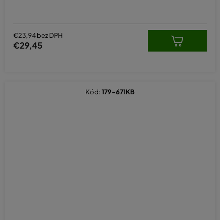
€23,94 bez DPH
€29,45
Kód:
179-671KB