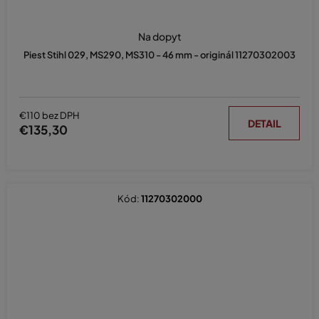
Na dopyt
Piest Stihl 029, MS290, MS310 - 46 mm - originál 11270302003
€110 bez DPH
DETAIL
€135,30
Kód:
11270302000