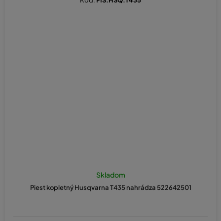
Skladom
Piest kopletný Husqvarna T435 nahrádza 522642501