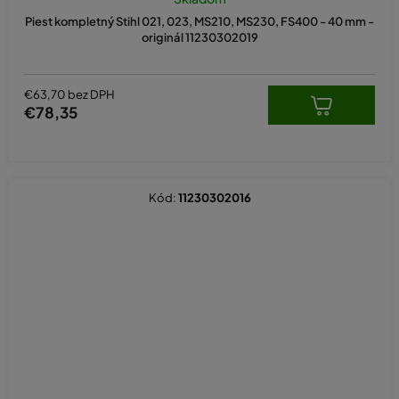
Piest kompletný Stihl 021, 023, MS210, MS230, FS400 - 40 mm -
originál 11230302019
€63,70 bez DPH
€78,35
Kód:
11230302016