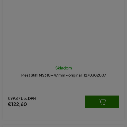
Skladom
Piest Stihl MS310 - 47 mm - originál 11270302007
€99,67 bez DPH
€122,60