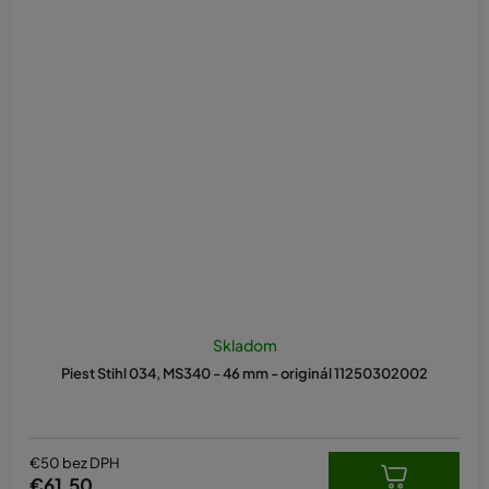
Skladom
Piest Stihl 034, MS340 - 46 mm - originál 11250302002
€50 bez DPH
€61,50