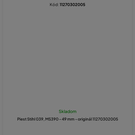
Kód:
11270302005
Skladom
Piest Stihl 039, MS390 - 49 mm - originál 11270302005