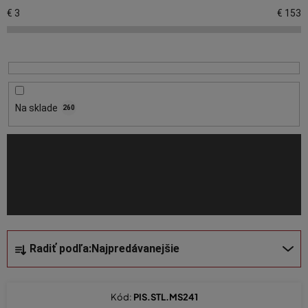
p
€
3
€
153
i
s
p
r
o
Na sklade
260
Piest pre motorovú pílu
d
u
k
t
o
v
R
Radiť podľa:
Najpredávanejšie
a
d
e
Kód:
PIS.STL.MS241