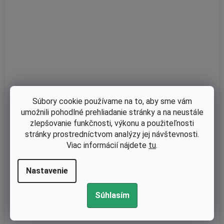
Súbory cookie používame na to, aby sme vám
umožnili pohodlné prehliadanie stránky a na neustále
zlepšovanie funkčnosti, výkonu a použiteľnosti
stránky prostredníctvom analýzy jej návštevnosti.
Viac informácií nájdete
tu
.
Skladom
Piest kompletný Stihl MS270, MS270C - 44 mm - originál 113303
Nastavenie
02000
Súhlasím
€63,70 bez DPH
€78,35