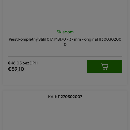
Skladom
Piest kompletný Stihl 017, MS170 - 37 mm - originál 1130030200
0
€48,05 bez DPH
€59,10
Kód:
11270302007