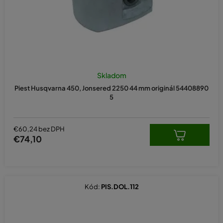
Skladom
Piest Husqvarna 450, Jonsered 2250 44 mm originál 54408890
5
€60,24 bez DPH
€74,10
Kód:
PIS.DOL.112