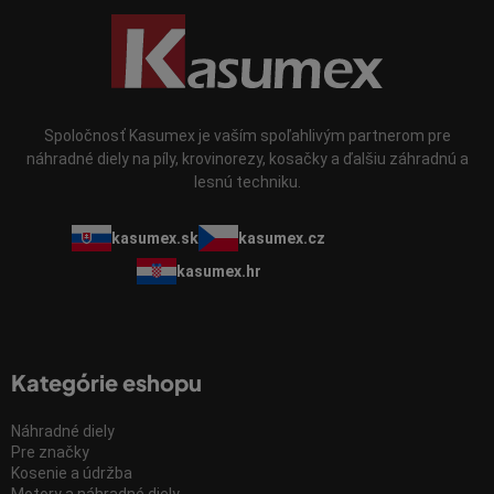
Spoločnosť Kasumex je vaším spoľahlivým partnerom pre
náhradné diely na píly, krovinorezy, kosačky a ďalšiu záhradnú a
lesnú techniku.
kasumex.sk
kasumex.cz
kasumex.hr
Kategórie eshopu
Náhradné diely
Pre značky
Kosenie a údržba