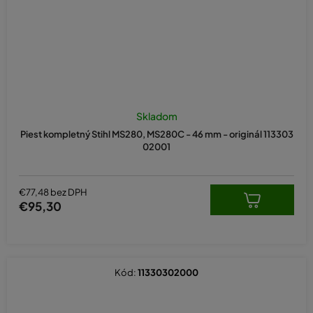
Skladom
Piest kompletný Stihl MS280, MS280C - 46 mm - originál 113303
02001
€77,48 bez DPH
€95,30
Kód:
11330302000