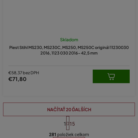
Skladom
Piest Stihl MS230, MS230C, MS250, MS250C originál 11230030
2016, 1123 030 2016- 42,5 mm
€58,37 bez DPH
€71,80
NAČÍTAŤ 20 ĎALŠÍCH
S
t
1
15
O
r
á
281
položiek celkom
v