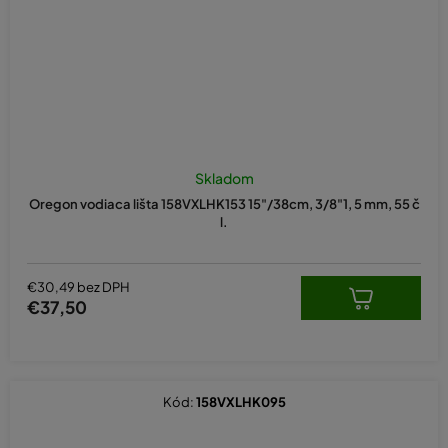
Skladom
Oregon vodiaca lišta 158VXLHK153 15"/38cm, 3/8"1, 5 mm, 55 č
l.
€30,49 bez DPH
€37,50
Kód:
158VXLHK095