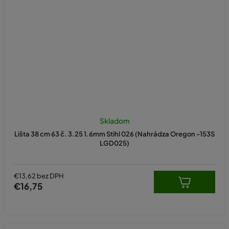
Priemerné
hodnotenie
Skladom
produktu
Lišta 38 cm 63 č. 3.25 1.6mm Stihl 026 (Nahrádza Oregon -153S
je
LGD025)
5,0
z
5
hviezdičiek.
€13,62 bez DPH
€16,75