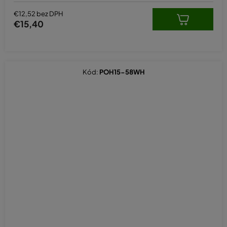
€12,52 bez DPH
€15,40
Kód:
POH15-58WH