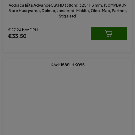
Vodiaca lišta AdvanceCut HD (38cm) 325" 1,3 mm, 150MPBK09
5 pre Husqvarna, Dolmar, Jonsered, Makita, Oleo-Mac, Partner,
Stiga atď
€27,24 bez DPH
€33,50
Kód:
158SLHK095