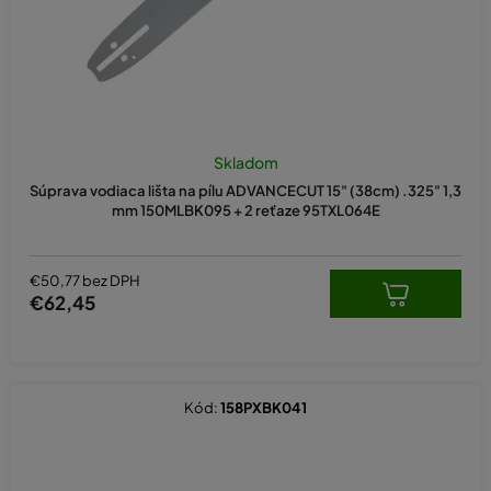
Skladom
Súprava vodiaca lišta na pílu ADVANCECUT 15" (38cm) .325" 1,3
mm 150MLBK095 + 2 reťaze 95TXL064E
€50,77 bez DPH
€62,45
Kód:
158PXBK041