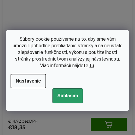
Súbory cookie používame na to, aby sme vám
umožnili pohodlné prehliadanie stránky a na neustále
zlepšovanie funkčnosti, výkonu a použiteľnosti
stránky prostredníctvom analýzy jej návštevnosti.
Viac informácií nájdete
tu
.
Nastavenie
Skladom
Súhlasím
Lišta pre Husqvarna 365, 372 38cm 56 článku nahrádza OREG
ON 158SLHD009
€14,92 bez DPH
€18,35