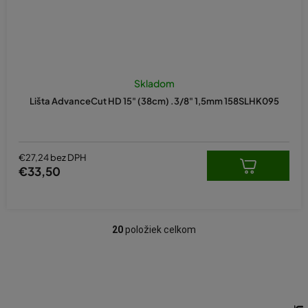
Skladom
Lišta AdvanceCut HD 15" (38cm) .3/8" 1,5mm 158SLHK095
€27,24 bez DPH
€33,50
20
položiek celkom
O
v
l
á
d