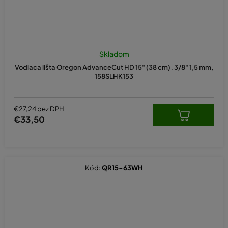
Skladom
Vodiaca lišta Oregon AdvanceCut HD 15" (38 cm) .3/8" 1,5 mm,
158SLHK153
€27,24 bez DPH
€33,50
Kód:
QR15-63WH