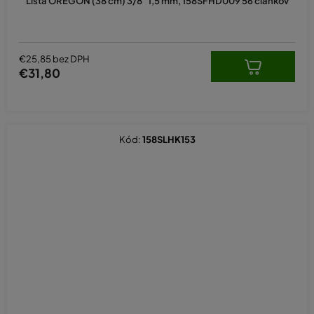
Lišta OREGON (38 cm) 3/8" 1,5 mm, 158SFHD009 56 článkov
€25,85 bez DPH
€31,80
Kód:
158SLHK153