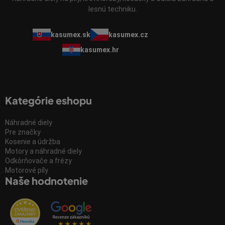
lesnú techniku.
kasumex.sk
kasumex.cz
kasumex.hr
Kategórie eshopu
Náhradné diely
Pre značky
Kosenie a údržba
Motory a náhradné diely
Odkôrňovače a frézy
Motorové píly
Naše hodnotenie