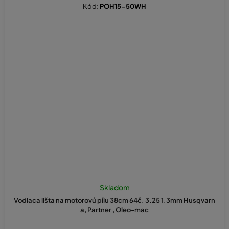
Kód:
POH15-50WH
Skladom
Vodiaca lišta na motorovú pílu 38cm 64č. 3.25 1.3mm Husqvarn
a, Partner , Oleo-mac