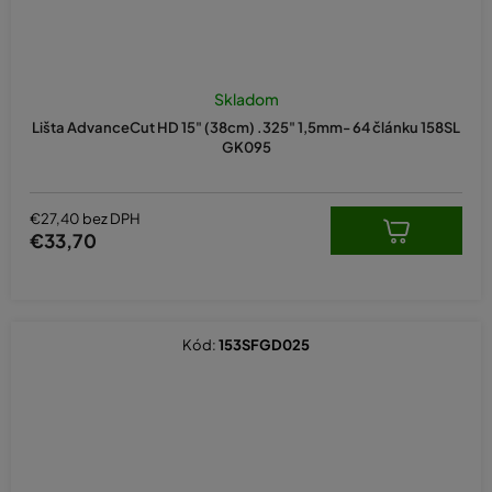
Skladom
Lišta AdvanceCut HD 15" (38cm) .325" 1,5mm- 64 článku 158SL
GK095
€27,40 bez DPH
€33,70
Kód:
153SFGD025