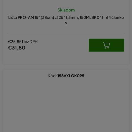
Skladom
Lišta PRO-AM 15" (38cm) .325" 1,3mm, 150MLBK041- 64 članko
v
€25,85 bez DPH
€31,80
Kód:
158VXLGK095