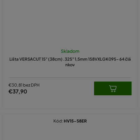
Skladom
Lišta VERSACUT 15" (38cm) .325" 1,5mm 158VXLGK095- 64 člá
nkov
€30,81 bez DPH
€37,90
Kód:
HV15-58ER