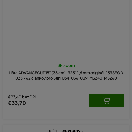
Skladom
Lišta ADVANCECUT 15" (38 cm) .325" 1,6 mm originál, 153SFGD
025 - 62 článkov pro Stihl 034, 036, 039, MS240, MS260
€27,40 bez DPH
€33,70
Kód:
158PXBK095