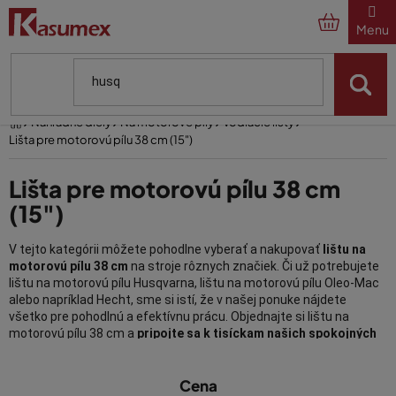
Prejsť
na
obsah
Domov
Náhradné diely
Na motorové píly
Vodiacie lišty
Lišta pre motorovú pílu 38 cm (15")
Lišta pre motorovú pílu 38 cm
(15")
V tejto kategórii môžete pohodlne vyberať a nakupovať
lištu na
motorovú pílu 38 cm
na stroje rôznych značiek. Či už potrebujete
lištu na motorovú pílu Husqvarna, lištu na motorovú pílu Oleo-Mac
alebo napríklad Hecht, sme si istí, že v našej ponuke nájdete
všetko pre pohodlnú a efektívnu prácu. Objednajte si lištu na
motorovú pílu 38 cm a
pripojte sa k tisíckam našich spokojných
klientov.
V
Cena
Správna dĺžka lišty motorovej píly nie
ý