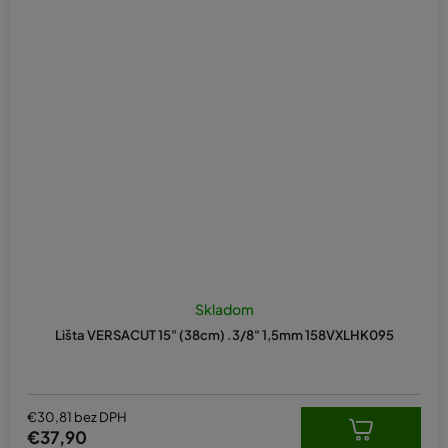
Skladom
Lišta VERSACUT 15" (38cm) .3/8" 1,5mm 158VXLHK095
€30,81 bez DPH
€37,90