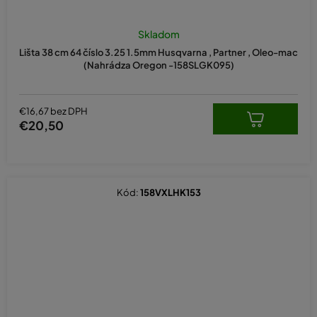
Skladom
Lišta 38 cm 64 číslo 3.25 1.5mm Husqvarna , Partner , Oleo-mac
(Nahrádza Oregon -158SLGK095)
€16,67 bez DPH
€20,50
Kód:
158VXLHK153