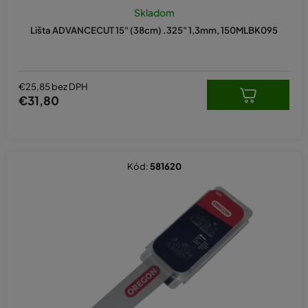
Skladom
Lišta ADVANCECUT 15" (38cm) .325" 1,3mm, 150MLBK095
€25,85 bez DPH
€31,80
Kód:
581620