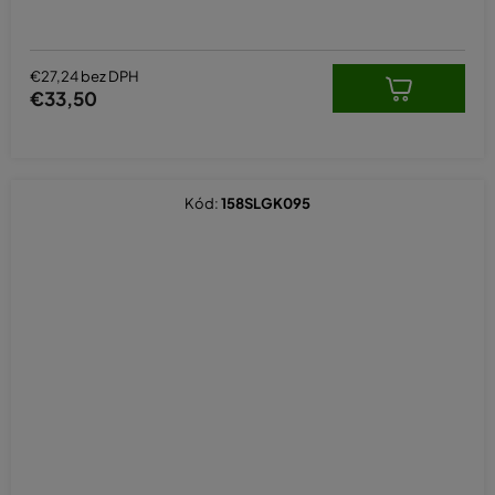
€27,24 bez DPH
€33,50
Kód:
158SLGK095