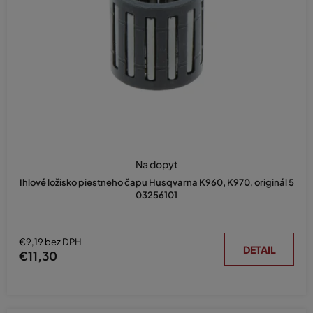
r
o
d
u
k
t
o
v
Na dopyt
Ihlové ložisko piestneho čapu Husqvarna K960, K970, originál 5
03256101
€9,19 bez DPH
DETAIL
€11,30