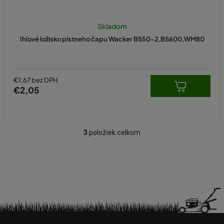
Skladom
Ihlové ložisko pistneho čapu Wacker BS50-2,BS600,WM80
€1,67 bez DPH
€2,05
3
položiek celkom
O
v
l
á
d
a
c
i
Z