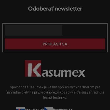
e
á
p
Odoberať newsletter
p
r
Vložte svoj e-mail a my Vám budeme zasielať informácie o nových
ä
v
produktoch na našom e-shope.
k
t
y
Email
i
v
e
ý
p
PRIHLÁSIŤ SA
i
s
u
Spoločnosť Kasumex je vaším spoľahlivým partnerom pre
náhradné diely na píly, krovinorezy, kosačky a ďalšiu záhradnú a
lesnú techniku.
kasumex.sk
kasumex.cz