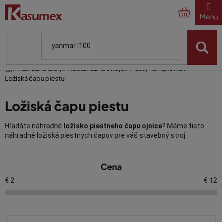
Prejsť
na
obsah
Domov
Náhradné diely
Na stavebné stroje
Piesty kompletné
Ložiská čapu piestu
Ložiská čapu piestu
Hľadáte náhradné
ložisko piestneho čapu ojnice
? Máme tieto
náhradné ložiská piestnych čapov pre váš stavebný stroj.
V
Cena
ý
p
€
2
€
12
i
s
p