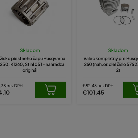
Skladom
Skladom
žisko piestneho čapu Husqvarna
Valec kompletný pre Husqv
250, K1260, Stihl 051 - nahrádza
260 (nah.or.diel číslo 576
originál
2)
,33 bez DPH
€82,48 bez DPH
4,10
€101,45
O
v
l
á