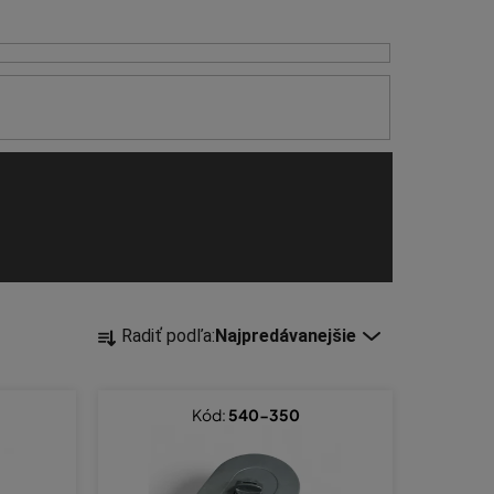
R
Radiť podľa:
Najpredávanejšie
a
d
e
Kód:
540-350
n
i