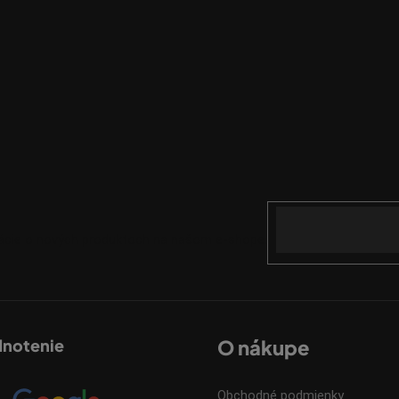
Email
mácie o nových produktoch na našom e-shope.
dnotenie
O nákupe
Obchodné podmienky