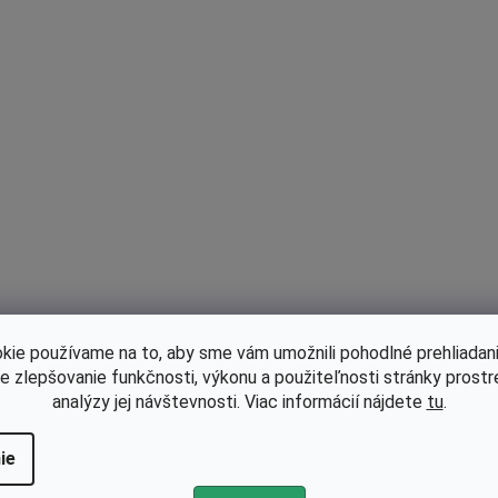
d
a
c
i
e
p
r
v
k
y
v
ý
p
kie používame na to, aby sme vám umožnili pohodlné prehliadani
i
le zlepšovanie funkčnosti, výkonu a použiteľnosti stránky prost
s
analýzy jej návštevnosti. Viac informácií nájdete
tu
.
u
ie