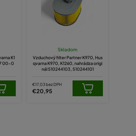
e
p
r
o
d
u
Skladom
k
arna K1
Vzduchový filter Partner K970, Hus
t
 27 00-0
qvarna K970, K1260, nahrádza origi
nál 510244103, 510244101
o
v
€17,03 bez DPH
€20,95