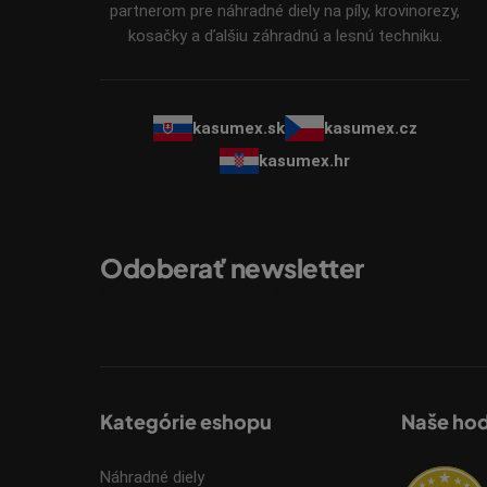
e
partnerom pre náhradné diely na píly, krovinorezy,
kosačky a ďalšiu záhradnú a lesnú techniku.
kasumex.sk
kasumex.cz
kasumex.hr
Odoberať newsletter
Vložte svoj e-mail a my Vám budeme zasielať infor
Kategórie eshopu
Naše ho
Náhradné diely