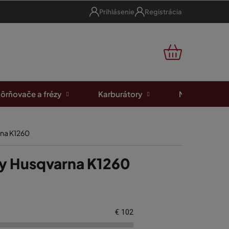
Prihlásenie
Registrácia
NÁKUPNÝ
KOŠÍK
ôrňovače a frézy
Karburátory
Motorové píl
rna K1260
ly Husqvarna K1260
€
102