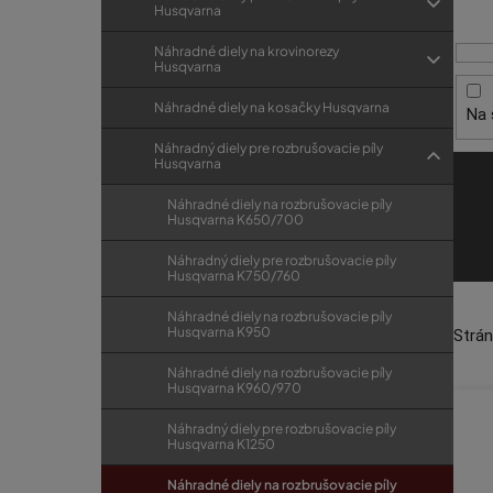
i
p
r
Husqvarna
s
a
i
Náhradné diely na krovinorezy
p
e
n
Husqvarna
r
e
Náhradné diely na kosačky Husqvarna
Na 
o
l
d
Náhradný diely pre rozbrušovacie píly
Husqvarna
u
Náhradné diely na rozbrušovacie píly
k
Husqvarna K650/700
t
Náhradný diely pre rozbrušovacie píly
o
Husqvarna K750/760
v
Náhradné diely na rozbrušovacie píly
Husqvarna K950
Strá
Náhradné diely na rozbrušovacie píly
Husqvarna K960/970
Náhradný diely pre rozbrušovacie píly
Husqvarna K1250
Náhradné diely na rozbrušovacie píly