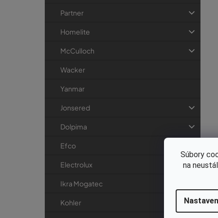
Partner
Homelite
McCulloch
Wacker
Yanmar
Jonsered
Dolpima
Efco
Súbory coo
Electrolux
na neustá
Ikra Mogatec
Nastaven
Kohler