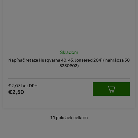
Skladom
Napínač reťaze Husqvarna 40, 45, Jonsered 2041 ( nahrádza 50
5230902)
€2,03 bez DPH
€2,50
11
položiek celkom
O
v
l