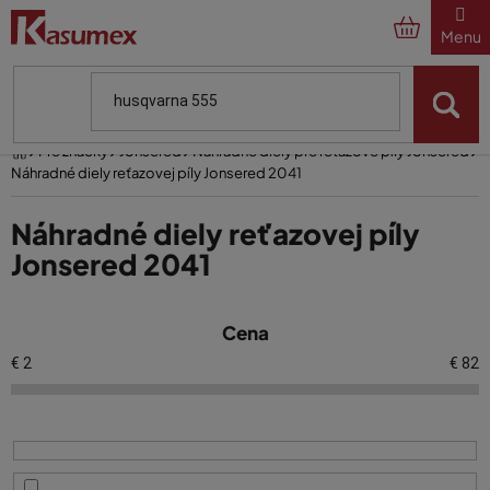
Prejsť
na
obsah
Domov
Pre značky
Jonsered
Náhradné diely pre reťazové píly Jonsered
Náhradné diely reťazovej píly Jonsered 2041
Náhradné diely reťazovej píly
Jonsered 2041
V
Cena
ý
p
€
2
€
82
i
s
p
r