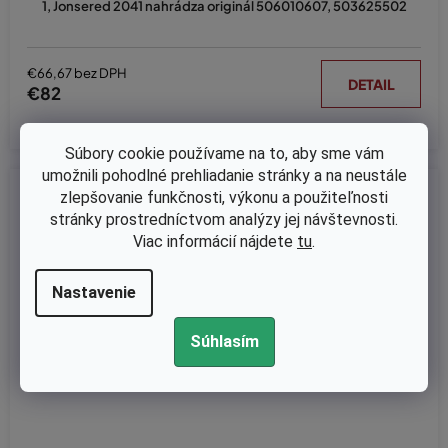
1, Jonsered 2041 nahrádza originál 506010607, 503625502
€66,67 bez DPH
DETAIL
€82
Súbory cookie používame na to, aby sme vám
umožnili pohodlné prehliadanie stránky a na neustále
Kód:
178-017
zlepšovanie funkčnosti, výkonu a použiteľnosti
stránky prostredníctvom analýzy jej návštevnosti.
Viac informácií nájdete
tu
.
Nastavenie
Súhlasím