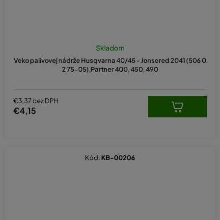
Skladom
Veko palivovej nádrže Husqvarna 40/45 - Jonsered 2041 (506 0
2 75-05),Partner 400, 450, 490
€3,37 bez DPH
€4,15
Kód:
KB-00206