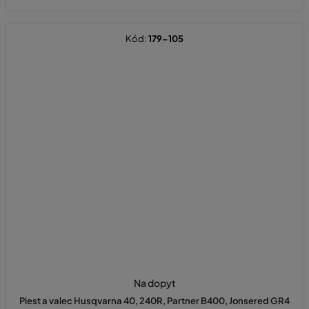
Kód:
179-105
Na dopyt
Piest a valec Husqvarna 40, 240R, Partner B400, Jonsered GR4