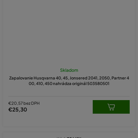
Priemerné
hodnotenie
Skladom
produktu
Zapalovanie Husqvarna 40, 45, Jonsered 2041, 2050, Partner 4
je
00, 410, 450 nahrádza originál 503580501
5,0
z
5
hviezdičiek.
€20,57 bez DPH
€25,30