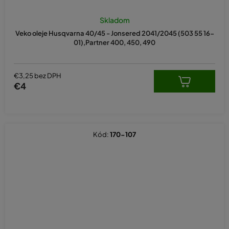
Skladom
Veko oleje Husqvarna 40/45 - Jonsered 2041/2045 (503 55 16-
01),Partner 400, 450, 490
€3,25 bez DPH
€4
Kód:
170-107