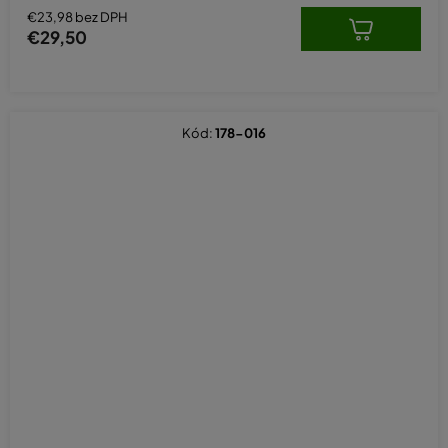
€23,98 bez DPH
€29,50
Kód:
178-016