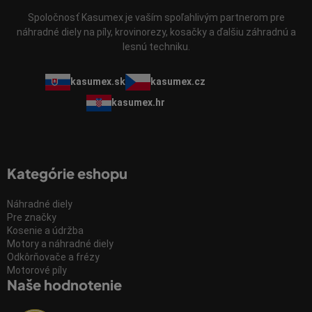
Spoločnosť Kasumex je vaším spoľahlivým partnerom pre
náhradné diely na píly, krovinorezy, kosačky a ďalšiu záhradnú a
lesnú techniku.
kasumex.sk
kasumex.cz
kasumex.hr
Kategórie eshopu
Náhradné diely
Pre značky
Kosenie a údržba
Motory a náhradné diely
Odkôrňovače a frézy
Motorové píly
Naše hodnotenie