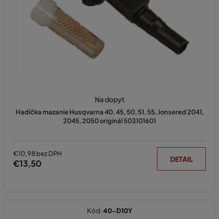
d
u
k
t
o
v
Na dopyt
Hadička mazanie Husqvarna 40, 45, 50, 51, 55, Jonsered 2041,
2045, 2050 originál 503101601
€10,98 bez DPH
DETAIL
€13,50
Kód:
40-D10Y