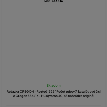
Kód:
35641X
Skladom
Reťazka OREGON - Rozteč .325" Počet zubov 7, katalógové čísl
o Oregon 35641X - Husqvarna 40, 45 nahrádza originál