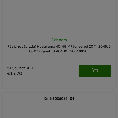
Skladom
Pás brzdy (brzda) Husqvarna 40, 45 , 49 Jonsered 2041, 2045, 2
050 Originál 503106801, 503688501
€12,36 bez DPH
€15,20
Kód:
5036067-04