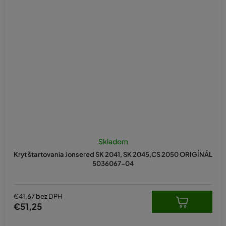
Skladom
Kryt štartovania Jonsered SK 2041, SK 2045,CS 2050 ORIGÍNÁL
5036067-04
€41,67 bez DPH
€51,25