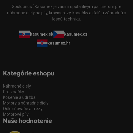
Spoločnosť Kasumex je vaším spoľahlivým partnerom pre
náhradné diely na píly, krovinorezy, kosačky a ďalšiu záhradnú a
lesnú techniku.
kasumex.sk
kasumex.cz
kasumex.hr
Kategórie eshopu
Náhradné diely
Pre značky
Kosenie a údržba
Motory a náhradné diely
Odkôrňovače a frézy
Motorové píly
Naše hodnotenie