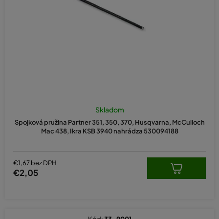
o
d
u
k
t
o
v
Skladom
Spojková pružina Partner 351, 350, 370, Husqvarna, McCulloch
Mac 438, Ikra KSB 3940 nahrádza 530094188
€1,67 bez DPH
€2,05