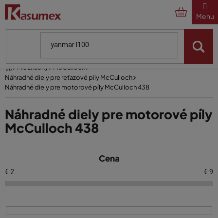
Prejsť
na
obsah
Domov
Pre značky
McCulloch
Náhradné diely pre reťazové píly McCulloch
Náhradné diely pre motorové píly McCulloch 438
Náhradné diely pre motorové píly
McCulloch 438
V
Cena
ý
p
€
2
€
9
i
s
p