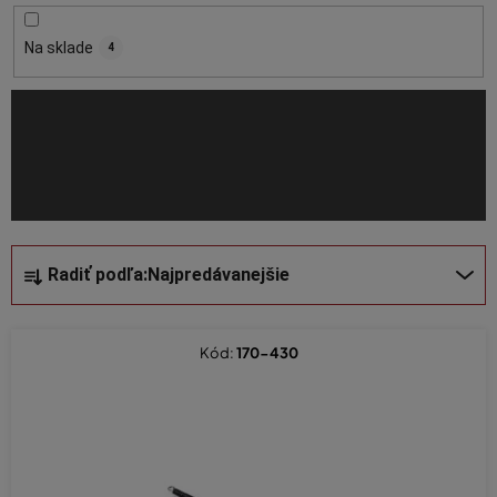
r
o
Na sklade
4
d
u
k
t
o
v
R
Radiť podľa:
Najpredávanejšie
a
d
e
Kód:
170-430
n
i
e
p
r