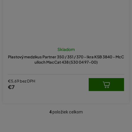
Skladom
Plastový medzikus Partner 350 / 351 / 370 - Ikra KSB 3840 - McC
ulloch MacCat 438 (530 04 97-00)
€5,69 bez DPH
€7
4
položiek celkom
O
v
l