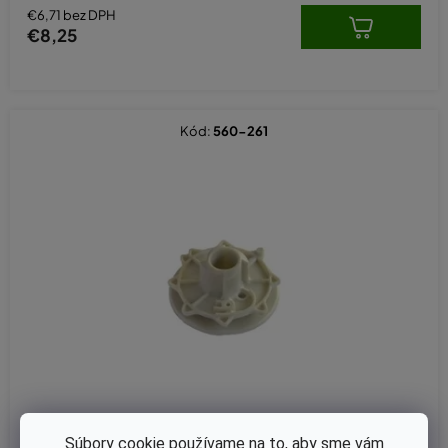
€6,71 bez DPH
€8,25
Kód:
560-261
Súbory cookie používame na to, aby sme vám