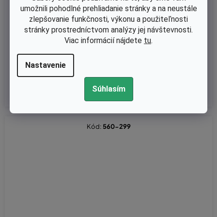
umožnili pohodlné prehliadanie stránky a na neustále
Skladom
zlepšovanie funkčnosti, výkonu a použiteľnosti
stránky prostredníctvom analýzy jej návštevnosti.
Štartovacia kladka Partner 351, 370, Wood Shark, Electrolux 211
5 - Ikra KSB 3940 - McCulloch Mac 438 (545 03 43-01 / 530 03 7
Viac informácií nájdete
tu
.
8-17)
Nastavenie
€5,37 bez DPH
€6,60
Súhlasím
Kód:
560-299