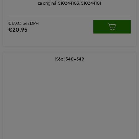
za originál 510244103, 510244101
€17,03 bez DPH
€20,95
Kód:
540-349