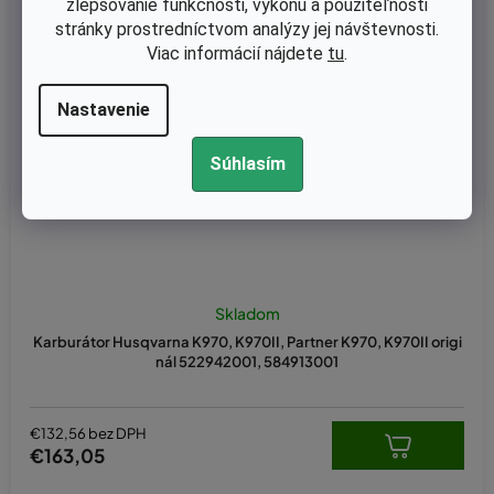
zlepšovanie funkčnosti, výkonu a použiteľnosti
stránky prostredníctvom analýzy jej návštevnosti.
Viac informácií nájdete
tu
.
Nastavenie
Súhlasím
Skladom
Karburátor Husqvarna K970, K970II, Partner K970, K970II origi
nál 522942001, 584913001
€132,56 bez DPH
€163,05