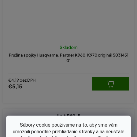
Skladom
Pružina spojky Husqvarna, Partner K960, K970 originál 5031451
01
€4,19 bez DPH
€5,15
Kód:
RWJ-5
Súbory cookie používame na to, aby sme vám
umožnili pohodlné prehliadanie stránky a na neustále