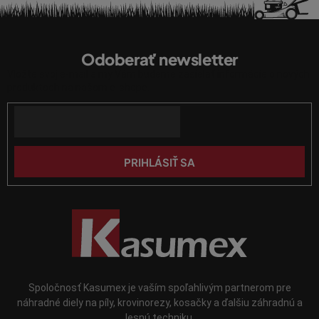
c
i
Z
e
á
p
Odoberať newsletter
p
r
Vložte svoj e-mail a my Vám budeme zasielať informácie o nových
ä
v
produktoch na našom e-shope.
k
t
y
Email
i
v
e
ý
p
PRIHLÁSIŤ SA
i
s
u
Spoločnosť Kasumex je vaším spoľahlivým partnerom pre
náhradné diely na píly, krovinorezy, kosačky a ďalšiu záhradnú a
lesnú techniku.