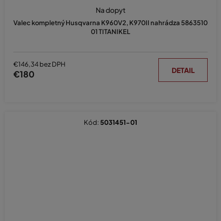
Na dopyt
Valec kompletný Husqvarna K960V2, K970II nahrádza 5863510
01 TITANIKEL
€146,34 bez DPH
DETAIL
€180
Kód:
5031451-01