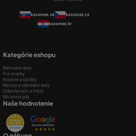
kasumex.sk
kasumex.cz
kasumex.hr
Kategórie eshopu
Náhradné diely
Pre značky
Kosenie a údržba
Motory a náhradné diely
Odkôrňovače a frézy
Motorové píly
Naše hodnotenie
O nákupe