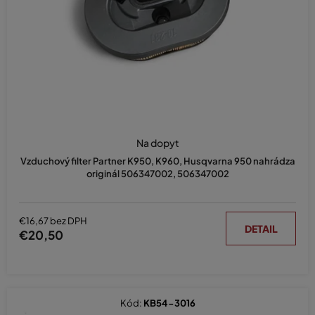
d
u
k
t
o
v
Na dopyt
Vzduchový filter Partner K950, K960, Husqvarna 950 nahrádza
originál 506347002, 506347002
€16,67 bez DPH
DETAIL
€20,50
Kód:
KB54-3016