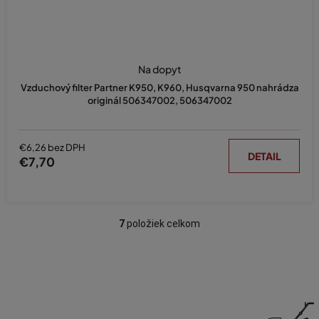
Na dopyt
Vzduchový filter Partner K950, K960, Husqvarna 950 nahrádza
originál 506347002, 506347002
€6,26 bez DPH
DETAIL
€7,70
7
položiek celkom
O
v
l
á
d
a