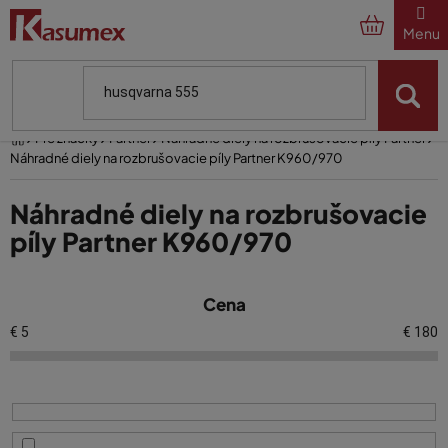
Prejsť
na
obsah
Domov
Pre značky
Partner
Náhradné diely na rozbrušovacie píly Partner
Náhradné diely na rozbrušovacie píly Partner K960/970
Náhradné diely na rozbrušovacie
píly Partner K960/970
V
Cena
ý
p
€
5
€
180
i
s
p
r