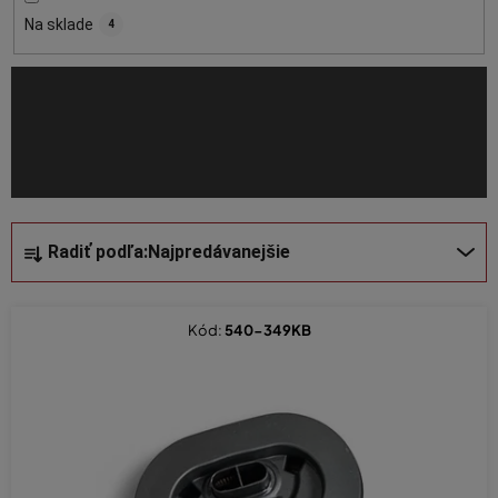
o
Na sklade
4
d
u
k
t
o
v
R
Radiť podľa:
Najpredávanejšie
a
d
e
Kód:
540-349KB
n
i
e
p
r
o