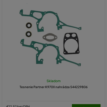
Skladom
Tesnenie Partner K970II nahrádza 544229806
€12,52 bez DPH