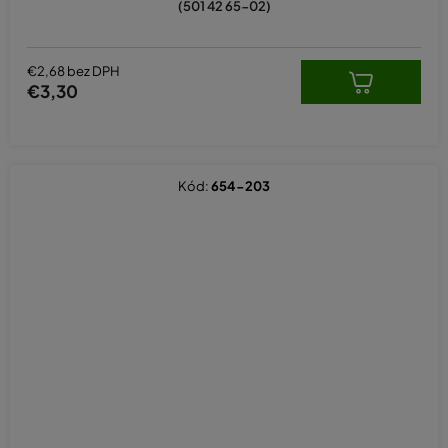
(501 42 65-02)
€2,68 bez DPH
€3,30
Kód:
654-203