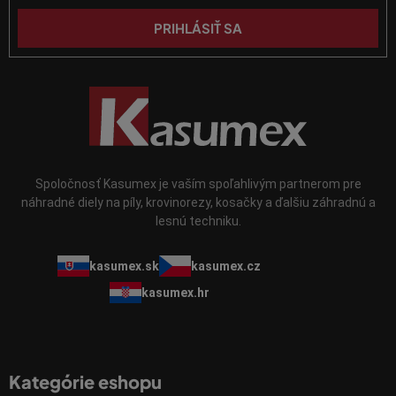
ý
p
PRIHLÁSIŤ SA
i
s
u
Spoločnosť Kasumex je vaším spoľahlivým partnerom pre
náhradné diely na píly, krovinorezy, kosačky a ďalšiu záhradnú a
lesnú techniku.
kasumex.sk
kasumex.cz
kasumex.hr
Kategórie eshopu