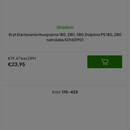
Skladom
Kryt štartovania Husqvarna 180, 280, 380,Dolpima PS 180, 280
nahrádza 501401901
€19,47 bez DPH
€23,95
Kód:
170-423