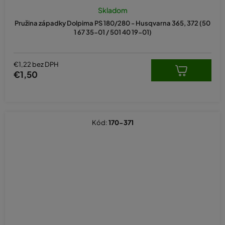
Skladom
Pružina západky Dolpima PS 180/280 - Husqvarna 365, 372 (50
1 67 35-01 / 501 40 19-01)
€1,22 bez DPH
€1,50
Kód:
170-371