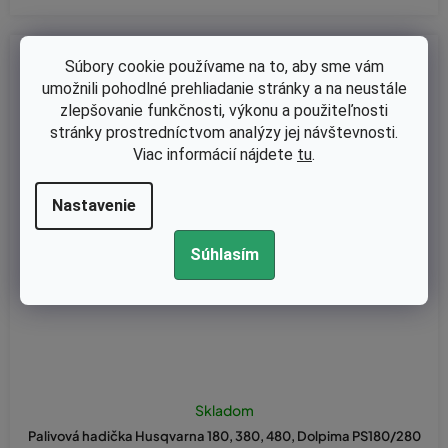
Kód:
170-424
Súbory cookie používame na to, aby sme vám
umožnili pohodlné prehliadanie stránky a na neustále
zlepšovanie funkčnosti, výkonu a použiteľnosti
stránky prostredníctvom analýzy jej návštevnosti.
Viac informácií nájdete
tu
.
Nastavenie
Súhlasím
Skladom
Palivová hadička Husqvarna 180, 380, 480, Dolpima PS180/280