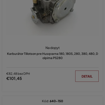
d
u
k
t
o
v
Na dopyt
Karburátor Tillotson pre Husqvarna 180, 180S, 280, 380, 480, D
olpima PS280
€82,48 bez DPH
DETAIL
€101,45
Kód:
640-150