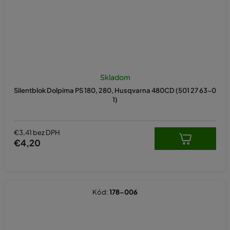
Skladom
Silentblok Dolpima PS 180, 280, Husqvarna 480CD (501 27 63-0
1)
€3,41 bez DPH
€4,20
Kód:
178-006