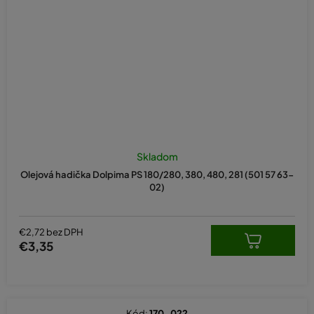
Skladom
Olejová hadička Dolpima PS 180/280, 380, 480, 281 (501 57 63-
02)
€2,72 bez DPH
€3,35
Kód:
170-022