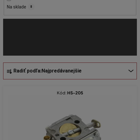
o
Na sklade
8
d
u
k
t
o
v
R
Radiť podľa:
Najpredávanejšie
a
d
e
Kód:
HS-205
n
i
e
p
r
o