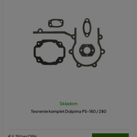
Priemerné
hodnotenie
Skladom
produktu
Tesnenie komplet Dolpima PS-180 / 280
je
5,0
z
5
hviezdičiek.
€4,39 bez DPH