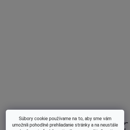
DO KOŠÍKA
€2,03 bez DPH
Jednotková cena:
Tlač
Opýtať sa
Popis
Diskusia
Hodnotenie
Súbory cookie používame na to, aby sme vám
umožnili pohodlné prehliadanie stránky a na neustále