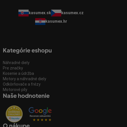
kasumex.sk
kasumex.cz
kasumex.hr
Kategórie eshopu
Náhradné diely
Pre značky
Kosenie a údržba
Motory a náhradné diely
Odkôrňovače a frézy
Motorové píly
Naše hodnotenie
O nákupe