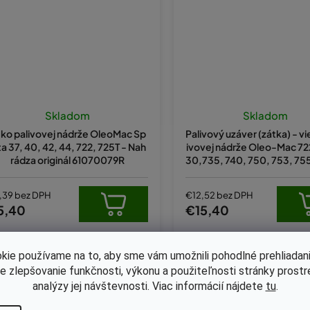
Skladom
Skladom
ko palivovej nádrže OleoMac Sp
Palivový uzáver (zátka) - v
ta 37, 40, 42, 44, 722, 725T - Nah
ivovej nádrže Oleo-Mac 722
rádza originál 61070079R
30,735, 740, 750, 753, 755
a 25, Sparta 250 T, MTL51 or
51258R
,39 bez DPH
€12,52 bez DPH
5,40
€15,40
kie používame na to, aby sme vám umožnili pohodlné prehliadani
Kód:
178-012
le zlepšovanie funkčnosti, výkonu a použiteľnosti stránky prost
analýzy jej návštevnosti. Viac informácií nájdete
tu
.