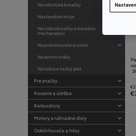
Na robotické kosačky
Nastaven
Na stavebné stroje
Na rozbrušovačky a stavebnú
mechanizáciu
Na postrekovače a rosiče
Na zemné vrtáky
Pa
vo
Na nožnice na živý plot
2
0,
Pre značky
€2
€
Kosenie a údržba
Karburátory
Motory a náhradné diely
Odkôrňovače a frézy