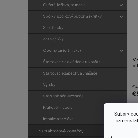
Guferá, ložiská, tesnenia
Spojky, spojkový bubon a skrutky
Silentbloky
Zotrvačníky
Oporný tanier (miska)
Ve
Štartovacie a ovládacie rukoväte
ar
Štartovacie západky a unášače
Výfuky
€4
€
Stop spínače-vypínače
Kľukové hriadele
Súbory coo
Impulzná hadička
na neustá
Na traktorové kosačky