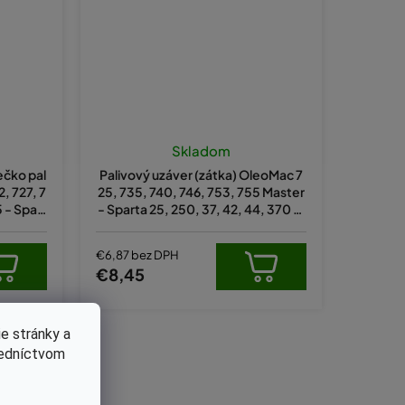
Skladom
iečko pal
Palivový uzáver (zátka) OleoMac 7
, 727, 7
25, 735, 740, 746, 753, 755 Master
 - Spart
- Sparta 25, 250, 37, 42, 44, 370 or
iginál 41
iginál 61070079AR
€6,87 bez DPH
€8,45
e stránky a
redníctvom