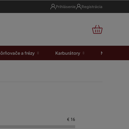
Prihlásenie
Registrácia
NÁKUPNÝ
KOŠÍK
ôrňovače a frézy
Karburátory
Motorové píl
€
16