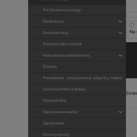
i
p
r
s
a
i
Pre čínske krovinorezy
p
e
n
Žacie struny
r
e
Na 
o
Strunové hlavy
l
d
Trojzubé nože a matice
u
Karburátory a príslušenstvo
k
t
Štartéry
o
Prevodovka - uhlový prevod, adaptéry, mazivo
v
Vzduchové filtre a držiaky
Strá
Palivové filtre
Zapaľovacie sviečky
Zapalovanie
Nosné popruhy