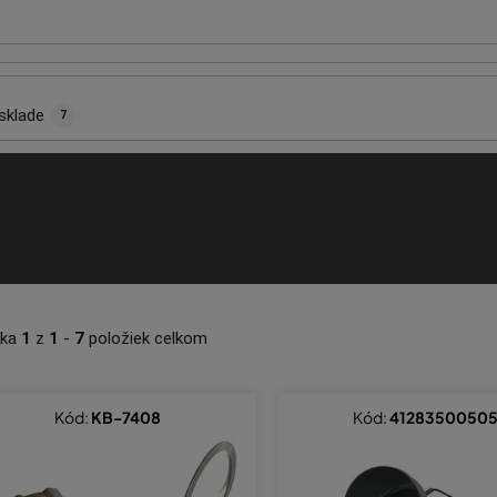
sklade
7
nka
1
z
1
-
7
položiek celkom
Kód:
KB-7408
Kód:
4128350050