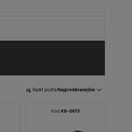
R
Radiť podľa:
Najpredávanejšie
a
d
e
5
Kód:
KB-0873
n
i