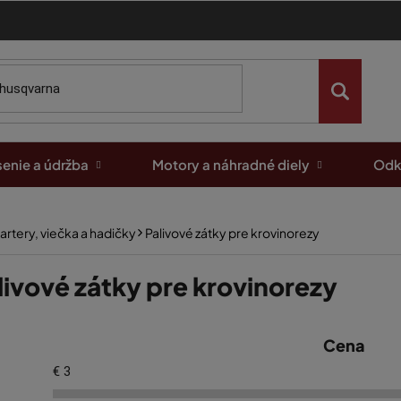
enie a údržba
Motory a náhradné diely
Odk
artery, viečka a hadičky
Palivové zátky pre krovinorezy
livové zátky pre krovinorezy
Cena
€
3