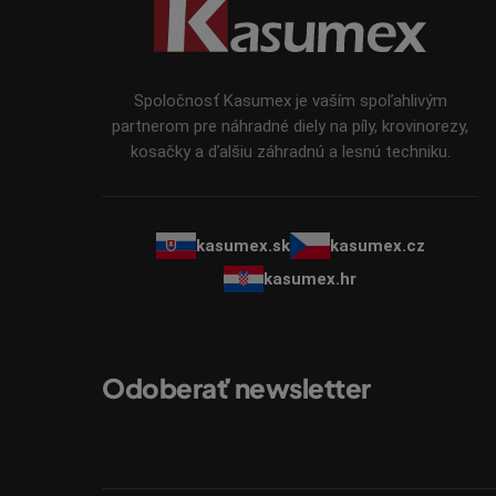
p
ä
t
i
Spoločnosť Kasumex je vaším spoľahlivým
e
partnerom pre náhradné diely na píly, krovinorezy,
kosačky a ďalšiu záhradnú a lesnú techniku.
kasumex.sk
kasumex.cz
kasumex.hr
Odoberať newsletter
Vložte svoj e-mail a my Vám budeme zasielať infor