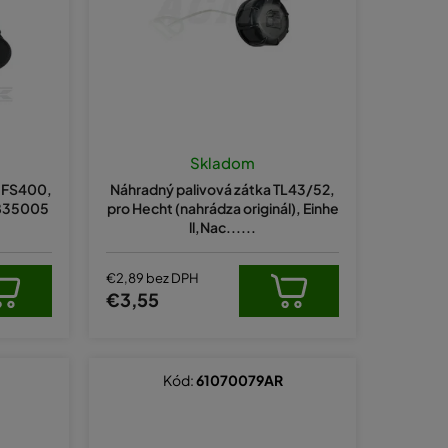
e
p
r
o
d
u
Skladom
k
l FS400,
Náhradný palivová zátka TL43/52,
t
2835005
pro Hecht (nahrádza originál), Einhe
ll,Nac......
o
v
€2,89 bez DPH
€3,55
Kód:
61070079AR