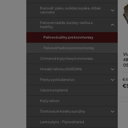
Rukoväť, páka, ovládacia páka, držiak
rukoväte
Palivové nádrže, kartery, viečka a
hadičky
Palivové zátky pre krovinorezy
Palivové hadice pre krovinorezy
VI
Ochranné kryty hlavy krovinorezu
48
05
Hriadeľ náhonu (KARDAN)
€4
Piesty a príslušenstvo
€
Valce kompletné
Kryty valcov
Štartovacie kladky a pružiny
Lanka plynu - Plynové lanká