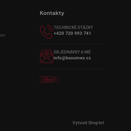
Kontakty
TECHNICKÉ OTÁZKY
+420 720 993 741
jov
OBJEDNÁVKY A INÉ
info@kasumex.cz
Vytvoril Shoptet