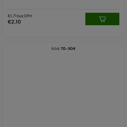
€1,71 bez DPH
€2,10
Kód:
70-504