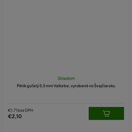
Skladom
Pilník guľatý 5,5 mm Vallorbe, vyrobené vo Švajčiarsku
€1,71 bez DPH
€2,10