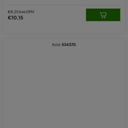
€8,25 bez DPH
€10,15
Kód:
534370