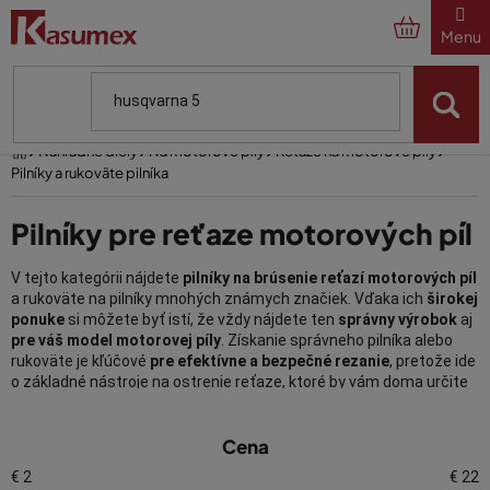
Prejsť
na
obsah
Domov
Náhradné diely
Na motorové píly
Reťaze na motorové píly
Pilníky a rukoväte pilníka
Pilníky pre reťaze motorových píl
V tejto kategórii nájdete
pilníky na brúsenie reťazí motorových píl
a rukoväte na pilníky mnohých známych značiek. Vďaka ich
širokej
ponuke
si môžete byť istí, že vždy nájdete ten
správny výrobok
aj
pre váš model motorovej píly
. Získanie správneho pilníka alebo
rukoväte je kľúčové
pre efektívne a bezpečné rezanie
, pretože ide
o základné nástroje na ostrenie reťaze, ktoré by vám doma určite
nemali chýbať.
V
Cena
ý
Pilníky na pílové reťaze a rukoväte
p
€
2
€
22