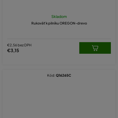
Skladom
Rukoväť k pilníku OREGON-drevo
€2,56 bez DPH
€3,15
Kód:
Q16265C