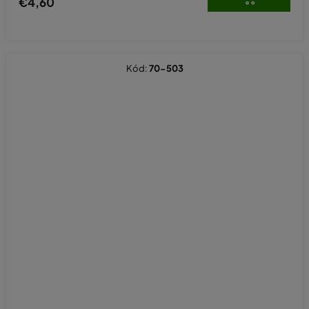
€4,60
Kód:
70-503