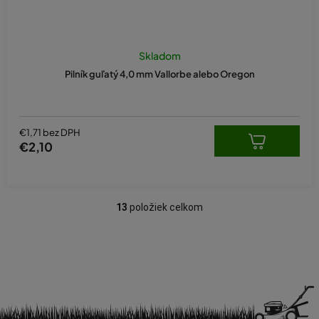
Skladom
Pilník guľatý 4,0 mm Vallorbe alebo Oregon
€1,71 bez DPH
€2,10
13
položiek celkom
O
v
l
á
d
a
c