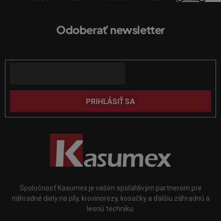
i
Z
e
á
p
Odoberať newsletter
p
r
Vložte svoj e-mail a my Vám budeme zasielať informácie o nových
ä
v
produktoch na našom e-shope.
k
t
y
Email
i
v
e
ý
p
PRIHLÁSIŤ SA
i
s
u
Spoločnosť Kasumex je vaším spoľahlivým partnerom pre
náhradné diely na píly, krovinorezy, kosačky a ďalšiu záhradnú a
lesnú techniku.