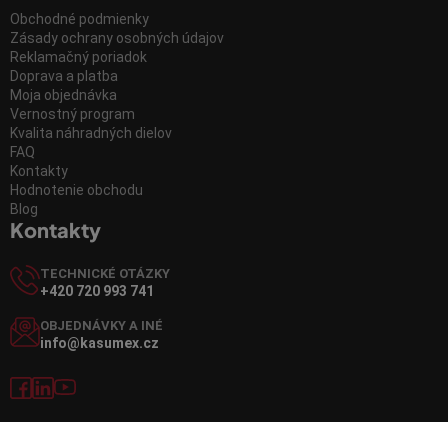
Obchodné podmienky
Zásady ochrany osobných údajov
Reklamačný poriadok
Doprava a platba
Moja objednávka
Vernostný program
Kvalita náhradných dielov
FAQ
Kontakty
Hodnotenie obchodu
Blog
Kontakty
TECHNICKÉ OTÁZKY
+420 720 993 741
OBJEDNÁVKY A INÉ
info@kasumex.cz