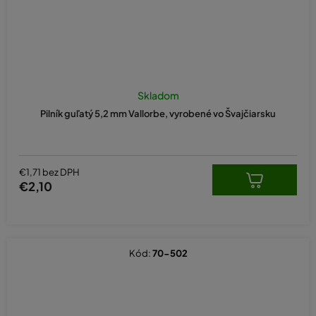
Skladom
Pilník guľatý 5,2 mm Vallorbe, vyrobené vo Švajčiarsku
€1,71 bez DPH
€2,10
Kód:
70-502