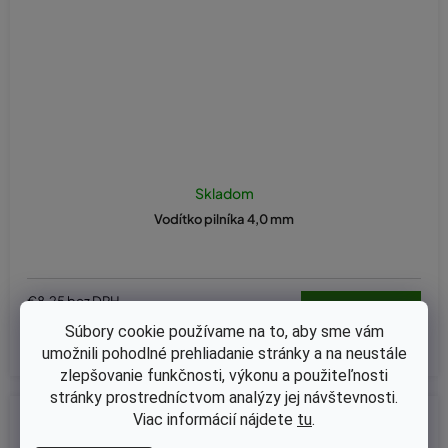
Skladom
Vodítko pilníka 4,0 mm
€8,25 bez DPH
€10,15
Súbory cookie používame na to, aby sme vám
umožnili pohodlné prehliadanie stránky a na neustále
zlepšovanie funkčnosti, výkonu a použiteľnosti
stránky prostredníctvom analýzy jej návštevnosti.
Kód:
12-211
Viac informácií nájdete
tu
.