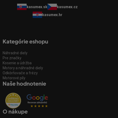
kasumex.sk
kasumex.cz
kasumex.hr
Kategórie eshopu
Náhradné diely
Pre značky
Kosenie a údržba
Motory a náhradné diely
Odkôrňovače a frézy
Motorové píly
Naše hodnotenie
O nákupe