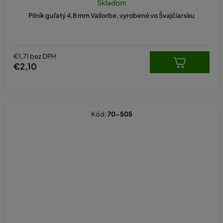
Skladom
Pilník guľatý 4,8 mm Vallorbe, vyrobené vo Švajčiarsku
€1,71 bez DPH
€2,10
Kód:
70-505