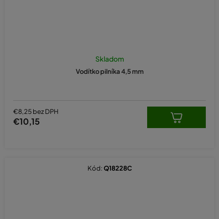
Skladom
Vodítko pilníka 4,5 mm
€8,25 bez DPH
€10,15
Kód:
Q18228C