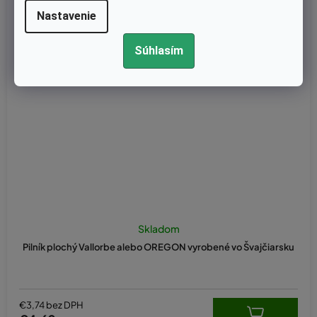
Nastavenie
Súhlasím
Skladom
Pilník plochý Vallorbe alebo OREGON vyrobené vo Švajčiarsku
€3,74 bez DPH