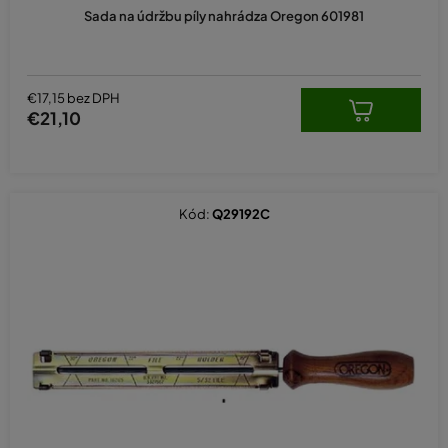
Sada na údržbu píly nahrádza Oregon 601981
€17,15 bez DPH
€21,10
Kód:
Q29192C