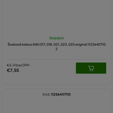
Skladom
Šnekové koleso Stihl 017, 018, 021, 023, 025 originál 1123640710
2
€6,14 bez DPH
€7,55
Kód:
11256407110