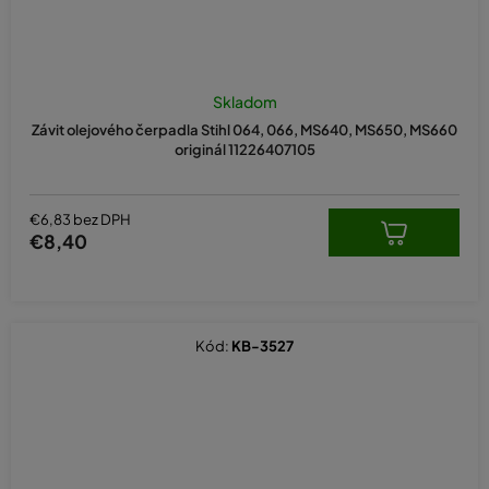
Skladom
Závit olejového čerpadla Stihl 064, 066, MS640, MS650, MS660
originál 11226407105
€6,83 bez DPH
€8,40
Kód:
KB-3527