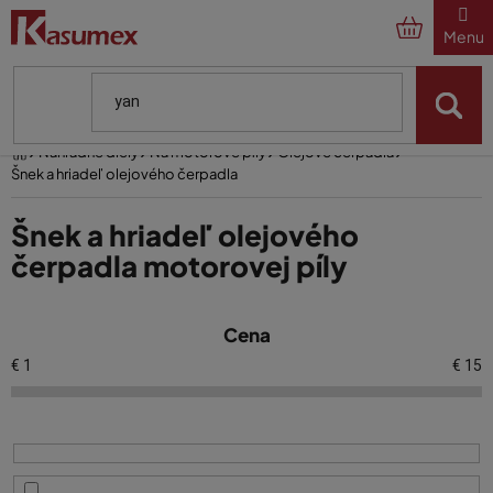
Prejsť
na
obsah
Domov
Náhradné diely
Na motorové píly
Olejové čerpadlá
Šnek a hriadeľ olejového čerpadla
Šnek a hriadeľ olejového
čerpadla motorovej píly
V
Cena
ý
p
€
1
€
15
i
s
p
r