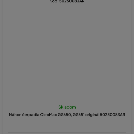
Kód:
50250083AR
Skladom
Náhon čerpadla OleoMac GS650, GS651 originál 50250083AR