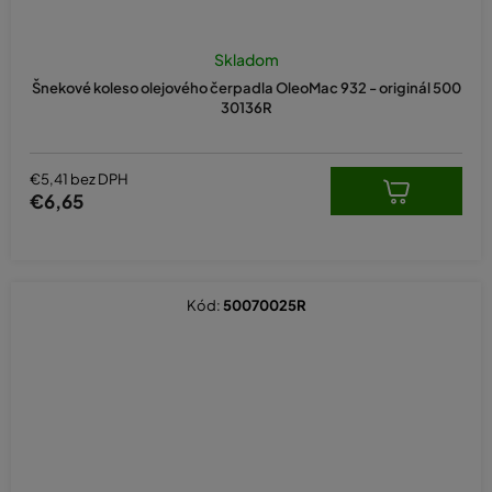
Skladom
Šnekové koleso olejového čerpadla OleoMac 932 - originál 500
30136R
€5,41 bez DPH
€6,65
Kód:
50070025R