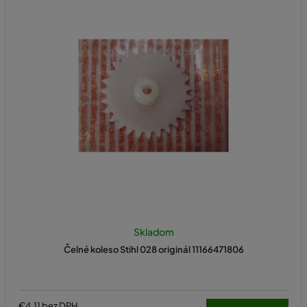
Skladom
Čelné koleso Stihl 028 originál 11166471806
€4,11 bez DPH