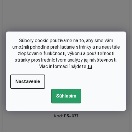
Súbory cookie používame na to, aby sme vám
umožnili pohodlné prehliadanie stránky a na neustále
Skladom
zlepšovanie funkčnosti, výkonu a použiteľnosti
Šnekové koleso Husqvarna 556, 562 nahrádza originál 5776011
stránky prostredníctvom analýzy jej návštevnosti.
01
Viac informácií nájdete
tu
.
Nastavenie
€3,74 bez DPH
€4,60
Súhlasím
Kód:
115-077