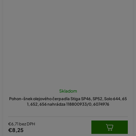
Skladom
Pohon-šnek olejového čerpadla Stiga SP46, SP52, Solo 644, 65
1, 652, 656 nahrádza 118800933/0, 6074976
€6,71 bez DPH
€8,25