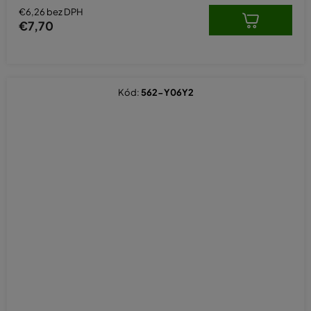
€6,26 bez DPH
€7,70
Kód:
562-Y06Y2