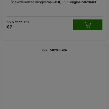
Šnekové koleso Husqvarna 545II, 550II originál 582814001
€5,69 bez DPH
€7
Kód:
51020078R