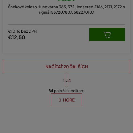
Šnekové koleso Husqvarna 365, 372, Jonsered 2166, 2171, 2172 o
riginál 537207807, 582270107
€10,16 bez DPH
€12,50
NAČÍTAŤ 20 ĎALŠÍCH
S
t
1
4
O
r
á
64
položiek celkom
v
n
l
HORE
k
á
o
d
v
a
a
n
c
i
i