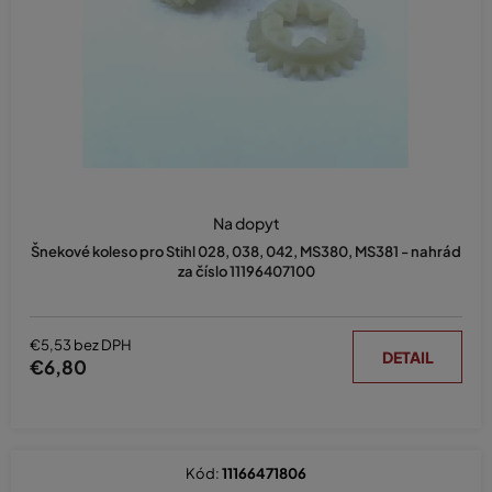
d
u
k
t
o
v
Na dopyt
Šnekové koleso pro Stihl 028, 038, 042, MS380, MS381 - nahrád
za číslo 11196407100
€5,53 bez DPH
DETAIL
€6,80
Kód:
11166471806