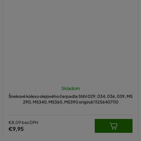
Skladom
Šnekové koleso olejového čerpadla Stihl 029, 034, 036, 039, MS
290, MS340, MS360, MS390 originál 11256407110
€8,09 bez DPH
€9,95