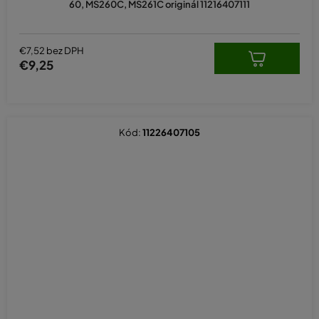
60, MS260C, MS261C originál 11216407111
€7,52 bez DPH
€9,25
Kód:
11226407105