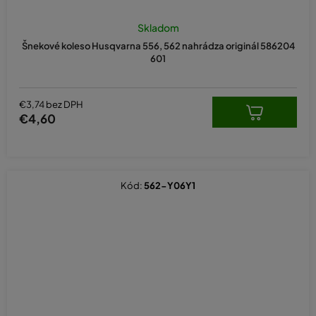
Skladom
Šnekové koleso Husqvarna 556, 562 nahrádza originál 586204
601
€3,74 bez DPH
€4,60
Kód:
562-Y06Y1