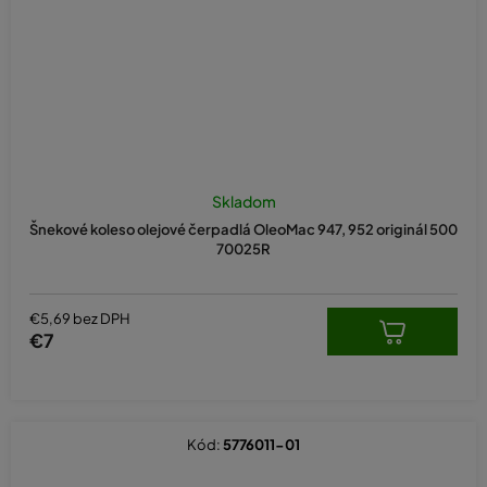
Skladom
Šnekové koleso olejové čerpadlá OleoMac 947, 952 originál 500
70025R
€5,69 bez DPH
€7
Kód:
5776011-01