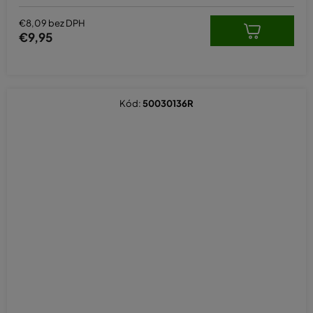
€8,09 bez DPH
€9,95
Kód:
50030136R