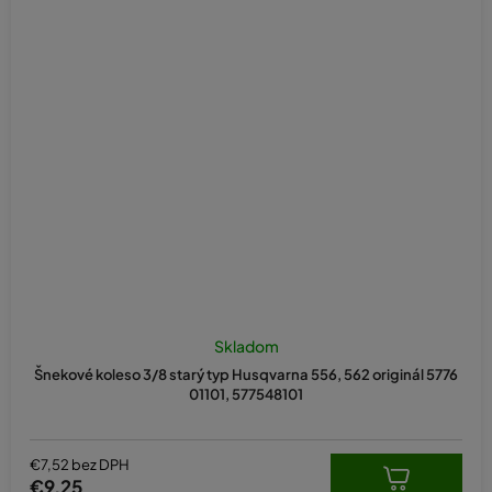
Skladom
Šnekové koleso 3/8 starý typ Husqvarna 556, 562 originál 5776
01101, 577548101
€7,52 bez DPH
€9,25