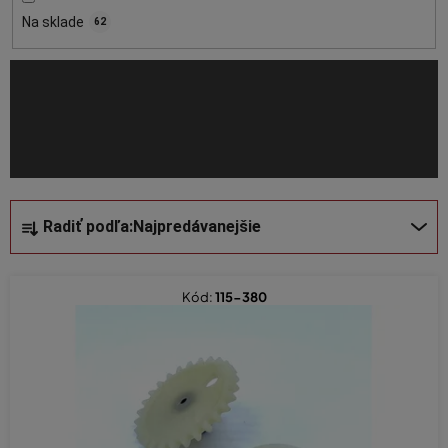
o
Na sklade
62
d
u
k
t
o
v
R
Radiť podľa:
Najpredávanejšie
a
d
e
Kód:
115-380
n
i
e
p
r
o