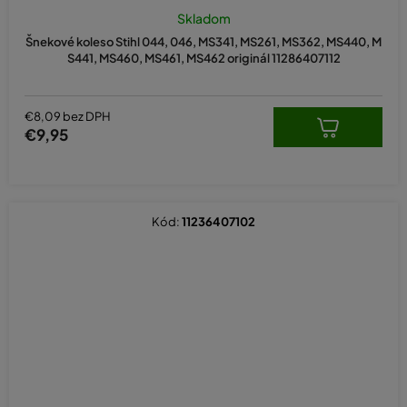
Skladom
Šnekové koleso Stihl 044, 046, MS341, MS261, MS362, MS440, M
S441, MS460, MS461, MS462 originál 11286407112
€8,09 bez DPH
€9,95
Kód:
11236407102