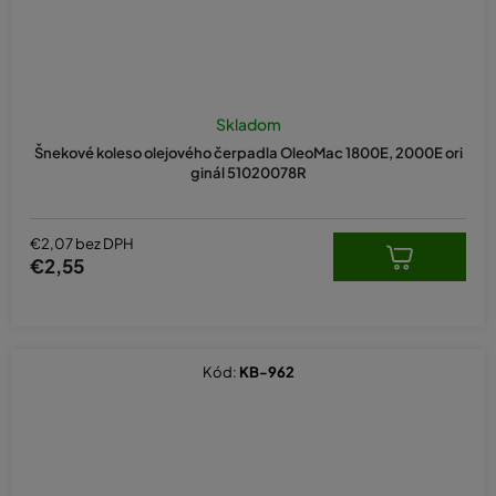
Skladom
Šnekové koleso olejového čerpadla OleoMac 1800E, 2000E ori
ginál 51020078R
€2,07 bez DPH
€2,55
Kód:
KB-962