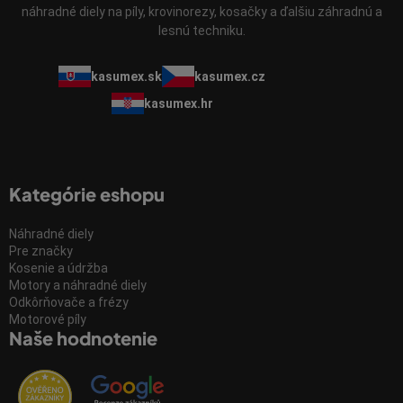
náhradné diely na píly, krovinorezy, kosačky a ďalšiu záhradnú a
lesnú techniku.
kasumex.sk
kasumex.cz
kasumex.hr
Kategórie eshopu
Náhradné diely
Pre značky
Kosenie a údržba
Motory a náhradné diely
Odkôrňovače a frézy
Motorové píly
Naše hodnotenie