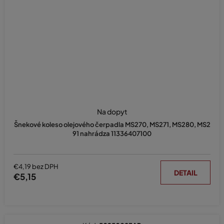
Na dopyt
Šnekové koleso olejového čerpadla MS270, MS271, MS280, MS2
91 nahrádza 11336407100
€4,19 bez DPH
DETAIL
€5,15