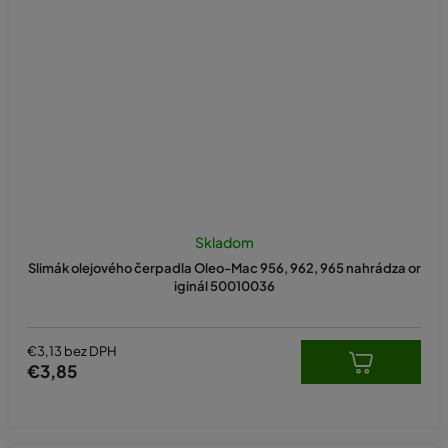
Skladom
Slimák olejového čerpadla Oleo-Mac 956, 962, 965 nahrádza or
iginál 50010036
€3,13 bez DPH
€3,85