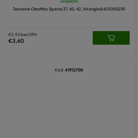
Skladom
Tesnenie OleoMac Sparta 37, 40, 42, 44 originál 61200021R
€2,93 bez DPH
€3,60
Kód:
4191275R