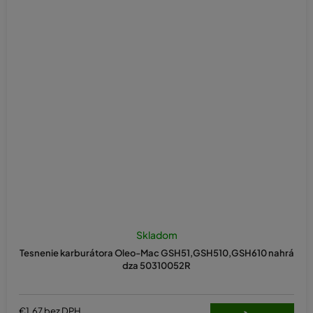
Skladom
Tesnenie karburátora Oleo-Mac GSH51,GSH510,GSH610 nahrá
dza 50310052R
€1,67 bez DPH