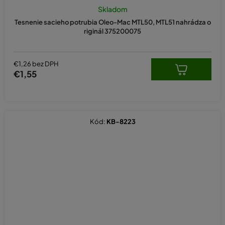
Skladom
Tesnenie sacieho potrubia Oleo-Mac MTL50, MTL51 nahrádza o
riginál 375200075
€1,26 bez DPH
€1,55
Kód:
KB-8223