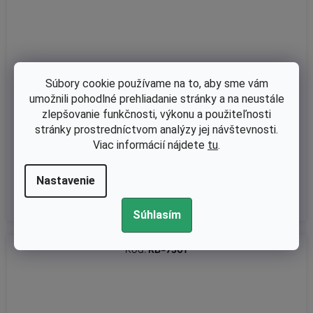
Súbory cookie používame na to, aby sme vám
Skladom
umožnili pohodlné prehliadanie stránky a na neustále
Tesnenie medzi rozdeľovačom a valcom krovinorezu Oleo-Mac
zlepšovanie funkčnosti, výkonu a použiteľnosti
750S, 750T originál 4191275R
stránky prostredníctvom analýzy jej návštevnosti.
Viac informácií nájdete
tu
.
€2,52 bez DPH
Nastavenie
€3,10
Súhlasím
Kód:
KB-750T