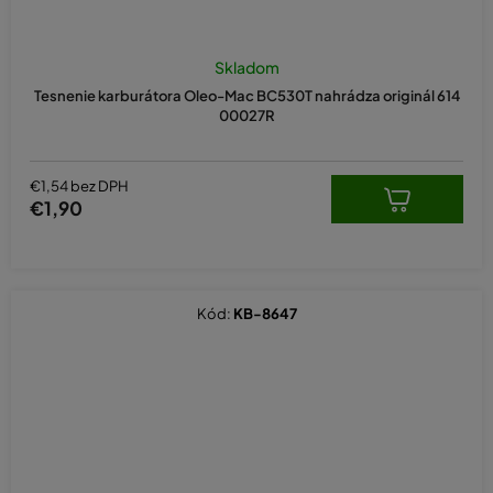
Skladom
Tesnenie karburátora Oleo-Mac BC530T nahrádza originál 614
00027R
€1,54 bez DPH
€1,90
Kód:
KB-8647