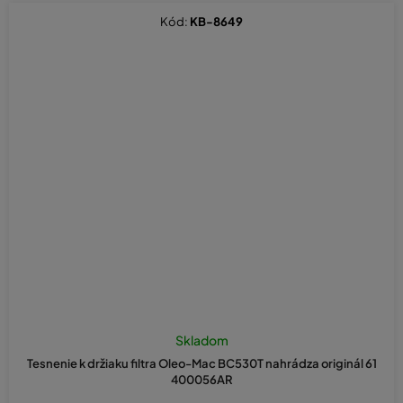
Kód:
KB-8649
Skladom
Tesnenie k držiaku filtra Oleo-Mac BC530T nahrádza originál 61
400056AR