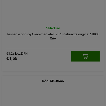
Skladom
Tesnenie príruby Oleo-mac 746T, 753T nahrádza originál 611100
06A
€1,26 bez DPH
€1,55
Kód:
KB-8646