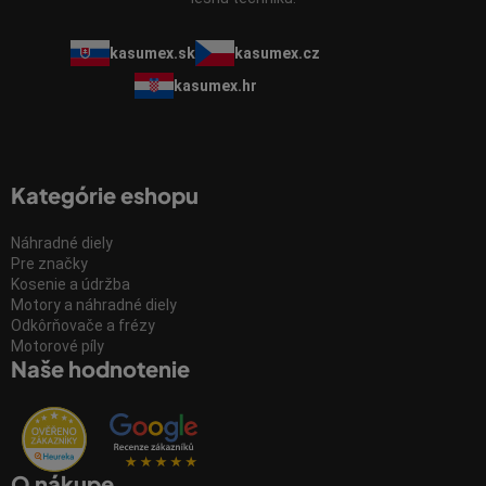
kasumex.sk
kasumex.cz
kasumex.hr
Kategórie eshopu
Náhradné diely
Pre značky
Kosenie a údržba
Motory a náhradné diely
Odkôrňovače a frézy
Motorové píly
Naše hodnotenie
O nákupe