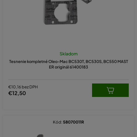
u
k
t
o
v
Skladom
Tesnenie kompletné Oleo-Mac BC530T, BC530S, BC550 MAST
ER originál 61400183
€10,16 bez DPH
€12,50
Kód:
58070011R