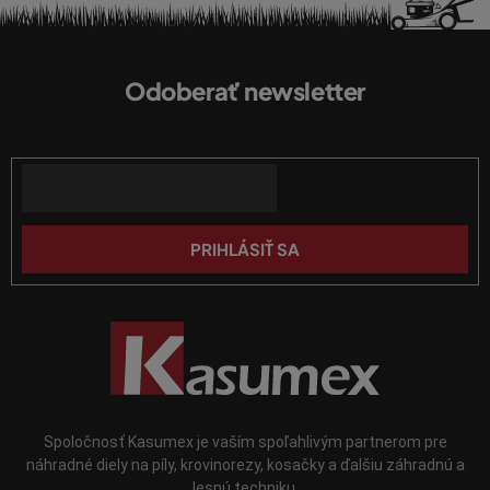
p
r
Z
v
á
k
Odoberať newsletter
p
y
Vložte svoj e-mail a my Vám budeme zasielať informácie o nových
v
ä
produktoch na našom e-shope.
ý
t
p
Email
i
i
e
s
u
PRIHLÁSIŤ SA
Spoločnosť Kasumex je vaším spoľahlivým partnerom pre
náhradné diely na píly, krovinorezy, kosačky a ďalšiu záhradnú a
lesnú techniku.