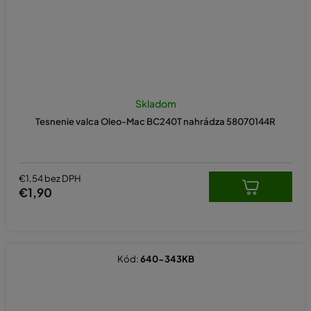
Skladom
Tesnenie valca Oleo-Mac BC240T nahrádza 58070144R
€1,54 bez DPH
€1,90
Kód:
640-343KB