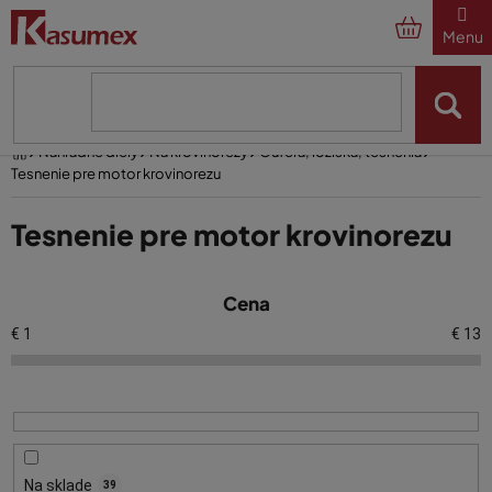
Prejsť
na
obsah
Domov
Náhradné diely
Na krovinorezy
Guferá, ložiská, tesnenia
Tesnenie pre motor krovinorezu
Tesnenie pre motor krovinorezu
V
Cena
ý
p
€
1
€
13
i
s
p
r
o
Na sklade
39