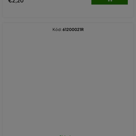
€2,20
Kód:
61200021R