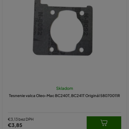
Skladom
Tesnenie valca Oleo-Mac BC240T, BC241T Originál 58070011R
€3,13 bez DPH
€3,85