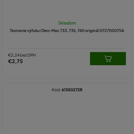
Skladom
Tesnenie výfuku Oleo-Mac 733, 735, 740 originál 072700075A
€2,24 bez DPH
€2,75
Kód:
61350272R