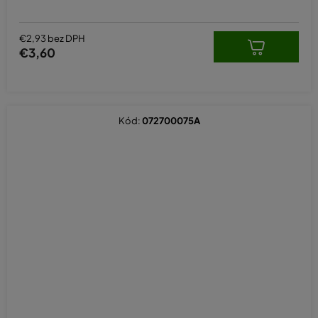
€2,93 bez DPH
€3,60
Kód:
072700075A