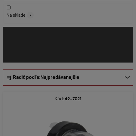
r
o
Na sklade
7
d
u
k
t
o
v
R
Radiť podľa:
Najpredávanejšie
a
d
e
Kód:
49-7021
n
i
e
p