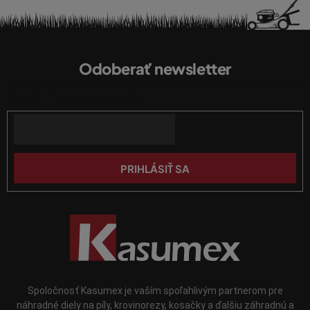
a
c
i
Z
e
á
p
Odoberať newsletter
p
r
Vložte svoj e-mail a my Vám budeme zasielať informácie o nových
ä
v
produktoch na našom e-shope.
k
t
y
Email
i
v
e
ý
p
PRIHLÁSIŤ SA
i
s
u
Spoločnosť Kasumex je vaším spoľahlivým partnerom pre
náhradné diely na píly, krovinorezy, kosačky a ďalšiu záhradnú a