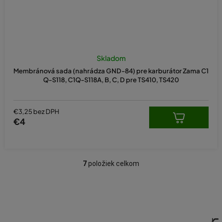
Skladom
Membránová sada (nahrádza GND-84) pre karburátor Zama C1
Q-S118, C1Q-S118A, B, C, D pre TS410, TS420
€3,25 bez DPH
€4
7
položiek celkom
O
v
l
á
d