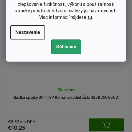
zlepšovanie funkčnosti, výkonu a použiteľnosti
stránky prostredníctvom analýzy jej návštevnosti.
Viac informácií nájdete
tu
.
Nastavenie
Súhlasím
Skladom
Kladka spojky Stihl TS 410 (nah.or.diel číslo 4238 760 8500)
€8,33 bez DPH
€10,25