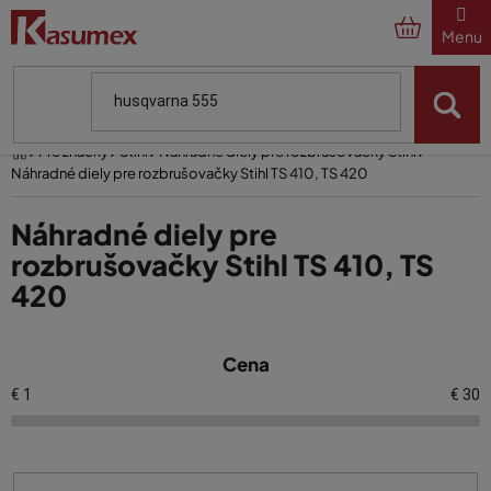
Prejsť
na
obsah
Domov
Pre značky
Stihl
Náhradné diely pre rozbrušovačky Stihl
Náhradné diely pre rozbrušovačky Stihl TS 410, TS 420
Náhradné diely pre
rozbrušovačky Stihl TS 410, TS
420
V
Cena
ý
p
€
1
€
30
i
s
p