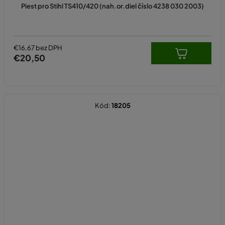
Piest pro Stihl TS410/420 (nah.or.diel číslo 4238 030 2003)
€16,67 bez DPH
€20,50
Kód:
18205