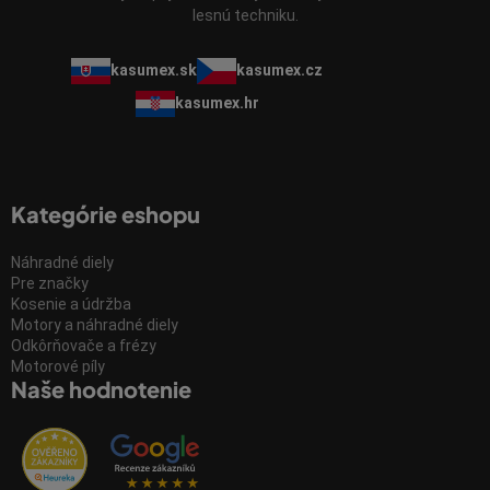
lesnú techniku.
kasumex.sk
kasumex.cz
kasumex.hr
Kategórie eshopu
Náhradné diely
Pre značky
Kosenie a údržba
Motory a náhradné diely
Odkôrňovače a frézy
Motorové píly
Naše hodnotenie