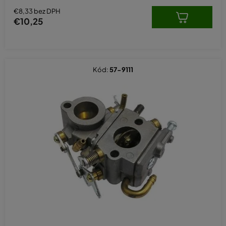
€8,33 bez DPH
€10,25
Kód:
57-9111