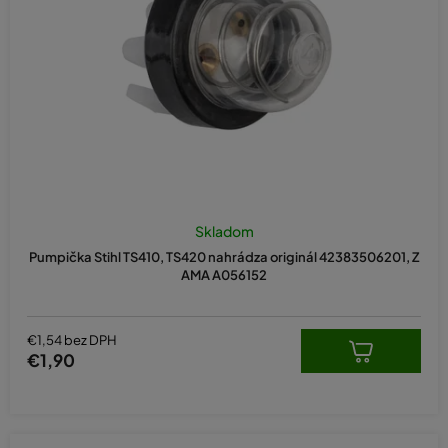
r
o
d
u
k
t
o
v
Skladom
Pumpička Stihl TS410, TS420 nahrádza originál 42383506201, Z
AMA A056152
€1,54 bez DPH
€1,90