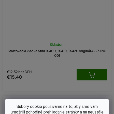
Skladom
Štartovacia kladka Stihl TS400, TS410, TS420 originál 42231901
001
€12,52 bez DPH
€15,40
Kód:
KB-0931
Súbory cookie používame na to, aby sme vám
umožnili pohodlné prehliadanie stránky a na neustále