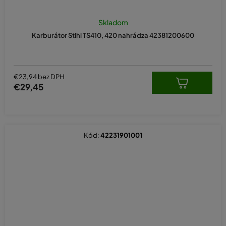
Skladom
Karburátor Stihl TS410, 420 nahrádza 42381200600
€23,94 bez DPH
€29,45
Kód:
42231901001