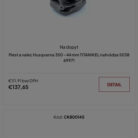
Na dopyt
Piest a valec Husqvarna 350 - 44 mm TITANIKEL nahrádza 5038
69971
€111,91 bez DPH
DETAIL
€137,65
Kód:
CK800145