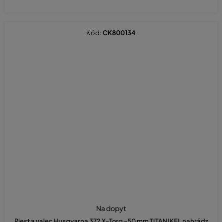
Kód:
CK800134
Na dopyt
Piest a valec Husqvarna 372 X-Torq -50 mm TITANIKEL nahrádz