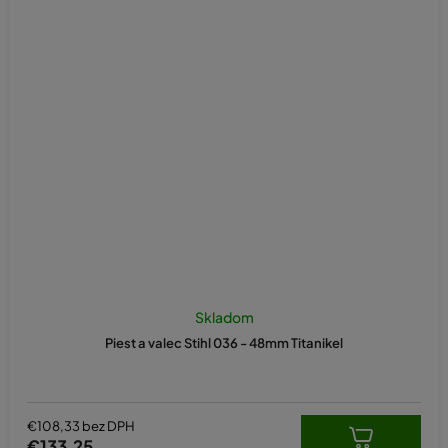
Skladom
Piest a valec Stihl 036 - 48mm Titanikel
€108,33 bez DPH
€133,25