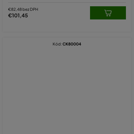
€82,48 bez DPH
€101,45
Kód:
CK80004