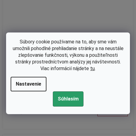
Súbory cookie používame na to, aby sme vám
umožnili pohodlné prehliadanie stránky a na neustále
zlepšovanie funkčnosti, výkonu a použiteľnosti
stránky prostredníctvom analýzy jej návštevnosti.
Viac informácií nájdete
tu
.
Na dopyt
Piest a valec Husqvarna 357 -46 mm TITANIKEL nahrádza 537 2
Nastavenie
4 85-02, 537248502
Súhlasím
€118,78 bez DPH
DETAIL
€146,10