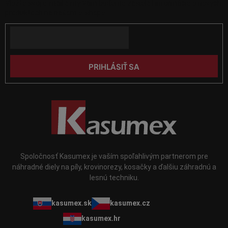
Vložte svoj e-mail a my Vám budeme zasielať informácie o nových
ä
v
produktoch na našom e-shope.
k
t
y
Email
i
v
e
ý
p
PRIHLÁSIŤ SA
i
s
u
Spoločnosť Kasumex je vaším spoľahlivým partnerom pre
náhradné diely na píly, krovinorezy, kosačky a ďalšiu záhradnú a
lesnú techniku.
kasumex.sk
kasumex.cz
kasumex.hr