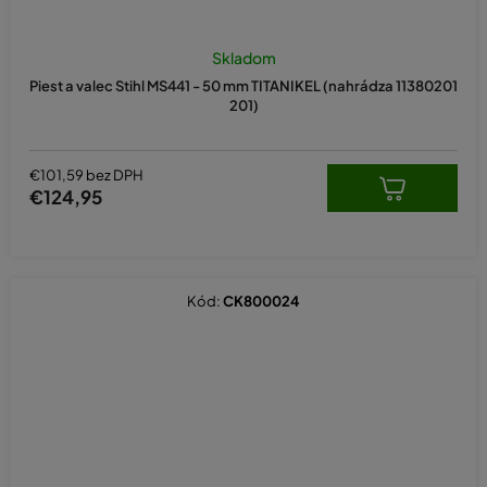
Skladom
Piest a valec Stihl MS441 - 50 mm TITANIKEL (nahrádza 11380201
201)
€101,59 bez DPH
€124,95
Kód:
CK800024