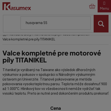
Prejsť
na
obsah
Domov
Náhradné diely
Na motorové píly
Valce kompletné
Valce kompletné pre píly TITANIKEL
Valce kompletné pre motorové
píly TITANIKEL
Titanikel je vyrábaný na Taiwane ako výsledok dlhoročných
výskumov a pokusov v spolupráci s Národným výskumným
ústavom pri Univerzite. Titanové pokovovanie je metóda
pokovovania vysokoteplotnou parou. Teplota môže dosiahnuť 900
až 1.000°C. Hliníkový kov vo všeobecnosti nemôže vydržať tak
vysokú teplotu. Preto je nutné pred dokončením produktu prekonať
vysokú teplotu procesu pokovovania parou.
V
Cena
ý
Valec Titanikel má vrstvu titánu potiahnutú na vnútornej vrstve