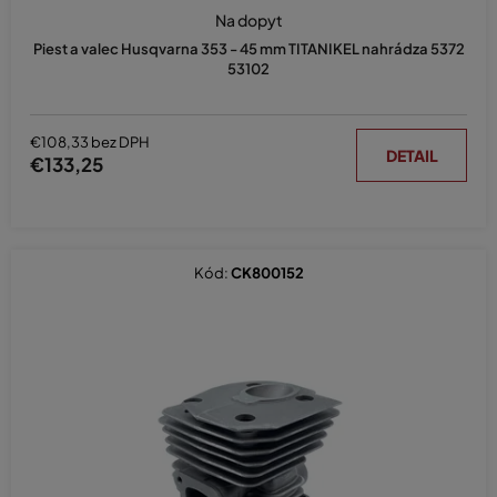
Na dopyt
Piest a valec Husqvarna 353 - 45 mm TITANIKEL nahrádza 5372
53102
€108,33 bez DPH
DETAIL
€133,25
Kód:
CK800152