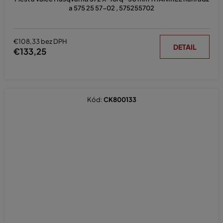
a 575 25 57-02 , 575255702
€108,33 bez DPH
DETAIL
€133,25
Kód:
CK800133