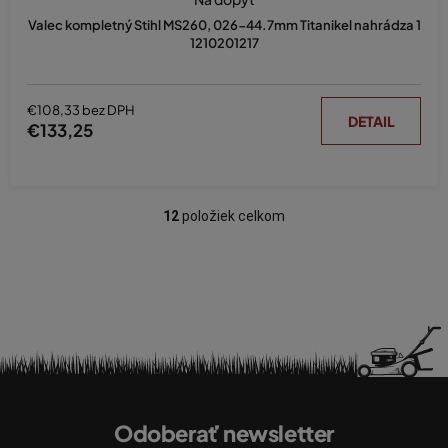
Valec kompletný Stihl MS260, 026-44.7mm Titanikel nahrádza 1
1210201217
€108,33 bez DPH
DETAIL
€133,25
12
položiek celkom
O
v
l
á
d
a
c
i
Z
e
á
p
Odoberať newsletter
p
r