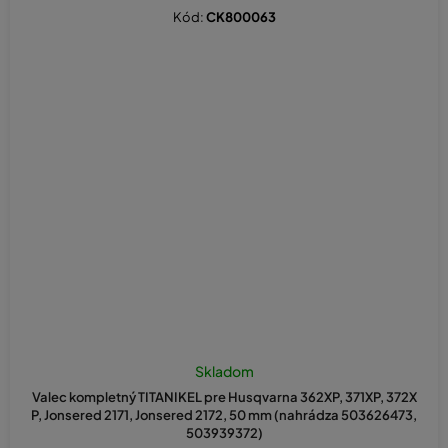
Kód:
CK800063
Skladom
Valec kompletný TITANIKEL pre Husqvarna 362XP, 371XP, 372X
P, Jonsered 2171, Jonsered 2172, 50 mm (nahrádza 503626473,
503939372)