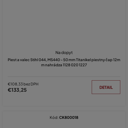
Na dopyt
Piest a valec Stihl 044, MS440 - 50 mm Titanikel piestny čap 12m
m nahrádza 1128 020 1227
€108,33 bez DPH
DETAIL
€133,25
Kód:
CK800018