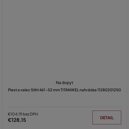
Na dopyt
Piest a valec Stihl 461 -52 mm TITANIKEL nahrádza 11280201250
€104,19 bez DPH
DETAIL
€128,15