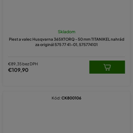
Skladom
Piest a valec Husqvarna 365XTORQ - 50 mm TITANIKEL nahrád
za originál 575 77 41-01, 575774101
€89,35 bez DPH
€109,90
Kód:
CK800106